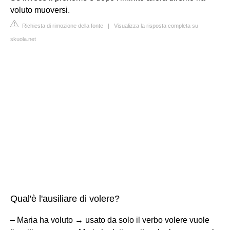
voluto muoversi.
Richiesta di rimozione della fonte
|
Visualizza la risposta completa su
skuola.net
Qual'è l'ausiliare di volere?
– Maria ha voluto → usato da solo il verbo volere vuole