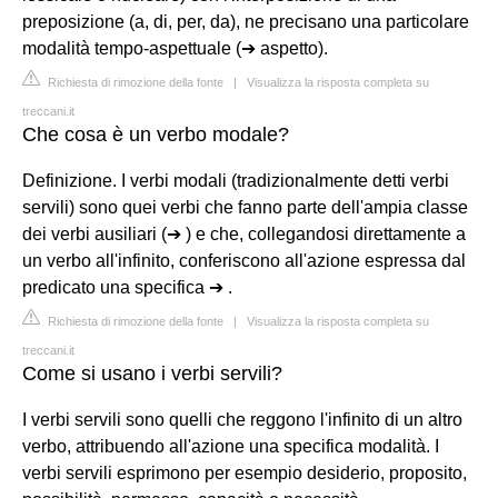
preposizione (a, di, per, da), ne precisano una particolare
modalità tempo-aspettuale (➔ aspetto).
Richiesta di rimozione della fonte
|
Visualizza la risposta completa su
treccani.it
Che cosa è un verbo modale?
Definizione. I verbi modali (tradizionalmente detti verbi
servili) sono quei verbi che fanno parte dell'ampia classe
dei verbi ausiliari (➔ ) e che, collegandosi direttamente a
un verbo all'infinito, conferiscono all'azione espressa dal
predicato una specifica ➔ .
Richiesta di rimozione della fonte
|
Visualizza la risposta completa su
treccani.it
Come si usano i verbi servili?
I verbi servili sono quelli che reggono l'infinito di un altro
verbo, attribuendo all'azione una specifica modalità. I
verbi servili esprimono per esempio desiderio, proposito,