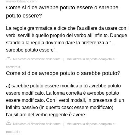
oneworlditaliano.com
Come si dice avrebbe potuto essere o sarebbe
potuto essere?
La regola grammaticale dice che l'ausiliare da usare con i
verbi servili è quello proprio del verbo all'infinito. Dunque
stando alla regola dovremo dare la preferenza a "…
sarebbe potuto essere".
Richiesta di rimozione della fonte
|
Visualizza la risposta completa su
corriere.it
Come si dice avrebbe potuto o sarebbe potuto?
a) sarebbe potuto essere modificato b) avrebbe potuto
essere modificato. La forma corretta è avrebbe potuto
essere modificato. Con i verbi modali, in presenza di un
infinito passivo (in questo caso: essere modificato)
l'ausiliare del verbo reggente è avere.
Richiesta di rimozione della fonte
|
Visualizza la risposta completa su
treccani.it