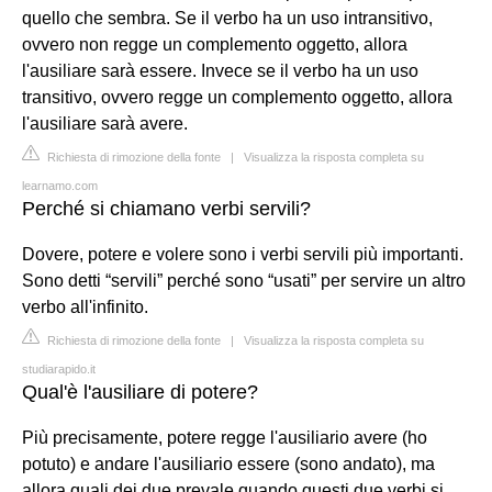
quello che sembra. Se il verbo ha un uso intransitivo,
ovvero non regge un complemento oggetto, allora
l'ausiliare sarà essere. Invece se il verbo ha un uso
transitivo, ovvero regge un complemento oggetto, allora
l'ausiliare sarà avere.
Richiesta di rimozione della fonte
|
Visualizza la risposta completa su
learnamo.com
Perché si chiamano verbi servili?
Dovere, potere e volere sono i verbi servili più importanti.
Sono detti “servili” perché sono “usati” per servire un altro
verbo all'infinito.
Richiesta di rimozione della fonte
|
Visualizza la risposta completa su
studiarapido.it
Qual'è l'ausiliare di potere?
Più precisamente, potere regge l'ausiliario avere (ho
potuto) e andare l'ausiliario essere (sono andato), ma
allora quali dei due prevale quando questi due verbi si