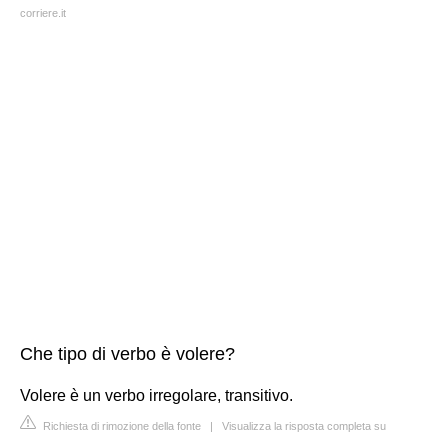
corriere.it
Che tipo di verbo è volere?
Volere è un verbo irregolare, transitivo.
Richiesta di rimozione della fonte
|
Visualizza la risposta completa su