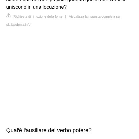
uniscono in una locuzione?
Richiesta di rimozione della fonte
|
Visualizza la risposta completa su
siti.italofonia.info
Qual'è l'ausiliare del verbo potere?