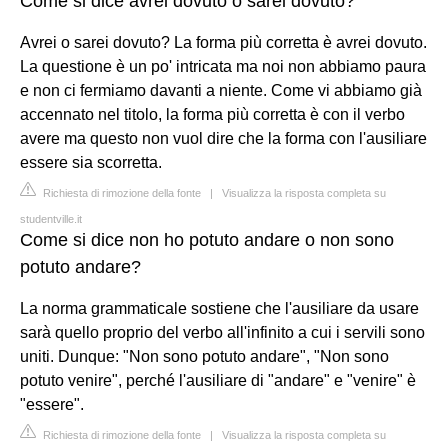
Come si dice avrei dovuto o sarei dovuto?
Avrei o sarei dovuto? La forma più corretta è avrei dovuto.
La questione è un po' intricata ma noi non abbiamo paura
e non ci fermiamo davanti a niente. Come vi abbiamo già
accennato nel titolo, la forma più corretta è con il verbo
avere ma questo non vuol dire che la forma con l'ausiliare
essere sia scorretta.
Richiesta di rimozione della fonte
|
Visualizza la risposta completa su
studentville.it
Come si dice non ho potuto andare o non sono
potuto andare?
La norma grammaticale sostiene che l'ausiliare da usare
sarà quello proprio del verbo all'infinito a cui i servili sono
uniti. Dunque: "Non sono potuto andare", "Non sono
potuto venire", perché l'ausiliare di "andare" e "venire" è
"essere".
Richiesta di rimozione della fonte
|
Visualizza la risposta completa su