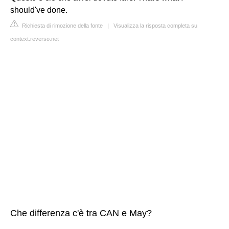
should've done.
Richiesta di rimozione della fonte
|
Visualizza la risposta completa su
context.reverso.net
Che differenza c'è tra CAN e May?