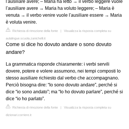
l'ausiliare avere; – Maria ha letto → il verbo leggere vuole
l'ausiliare avere → Maria ha voluto leggere; – Maria è
venuta → il verbo venire vuole l'ausiliare essere → Maria
è voluta venire.
Richiesta di rimozione della fonte
|
Visualizza la risposta completa su
aulalingue.scuola.zanichelli.it
Come si dice ho dovuto andare o sono dovuto
andare?
La grammatica risponde chiaramente: i verbi servili
dovere, potere e volere assumono, nei tempi composti lo
stesso ausiliare richiesto dal verbo che accompagnano.
Perciò bisogna dire: “Io sono dovuto andare”, perché si
dice “io sono andato”; ma “Io ho dovuto parlare”, perché si
dice “io ho parlato”.
Richiesta di rimozione della fonte
|
Visualizza la risposta completa su
dizionari.corriere.it