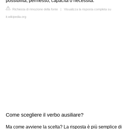
possibilità, permesso, capacità o necessità.
Richiesta di rimozione della fonte
|
Visualizza la risposta completa su
it.wikipedia.org
Come scegliere il verbo ausiliare?
Ma come avviene la scelta? La risposta è più semplice di