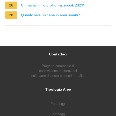
26
Chi visita il mio profilo Facebook 2023?
28
Quanto vive un cane in anni umani?
Contattaci
Progetto amatoriale di
condivisione informazioni
sulle aree di sosta presenti in Italia.
Tipologia Aree
Parcheggi
Campeggi