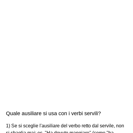
Quale ausiliare si usa con i verbi servili?
1) Se si sceglie l'ausiliare del verbo retto dal servile, non
si sbaglia mai: es. "Ha dovuto mangiare" (come "ha