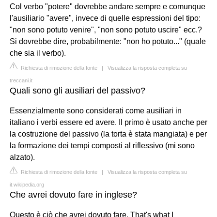
Col verbo "potere" dovrebbe andare sempre e comunque
l'ausiliario "avere", invece di quelle espressioni del tipo:
"non sono potuto venire", "non sono potuto uscire" ecc.?
Si dovrebbe dire, probabilmente: "non ho potuto..." (quale
che sia il verbo).
Richiesta di rimozione della fonte
|
Visualizza la risposta completa su
treccani.it
Quali sono gli ausiliari del passivo?
Essenzialmente sono considerati come ausiliari in
italiano i verbi essere ed avere. Il primo è usato anche per
la costruzione del passivo (la torta è stata mangiata) e per
la formazione dei tempi composti al riflessivo (mi sono
alzato).
Richiesta di rimozione della fonte
|
Visualizza la risposta completa su
it.wikipedia.org
Che avrei dovuto fare in inglese?
Questo è ciò che avrei dovuto fare. That's what I