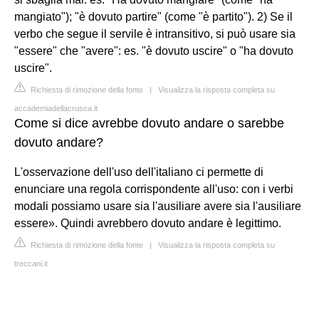
mangiato"); "è dovuto partire" (come "è partito"). 2) Se il
verbo che segue il servile è intransitivo, si può usare sia
"essere" che "avere": es. "è dovuto uscire" o "ha dovuto
uscire".
Richiesta di rimozione della fonte
|
Visualizza la risposta completa su
accademiadellacrusca.it
Come si dice avrebbe dovuto andare o sarebbe
dovuto andare?
L'osservazione dell'uso dell'italiano ci permette di
enunciare una regola corrispondente all'uso: con i verbi
modali possiamo usare sia l'ausiliare avere sia l'ausiliare
essere». Quindi avrebbero dovuto andare è legittimo.
Richiesta di rimozione della fonte
|
Visualizza la risposta completa su
treccani.it