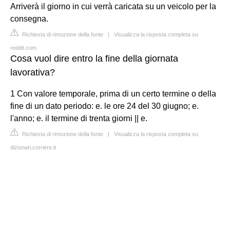
Arriverà il giorno in cui verrà caricata su un veicolo per la
consegna.
Richiesta di rimozione della fonte
|
Visualizza la risposta completa su
reddit.com
Cosa vuol dire entro la fine della giornata
lavorativa?
1 Con valore temporale, prima di un certo termine o della
fine di un dato periodo: e. le ore 24 del 30 giugno; e.
l'anno; e. il termine di trenta giorni || e.
Richiesta di rimozione della fonte
|
Visualizza la risposta completa su
dizionari.corriere.it