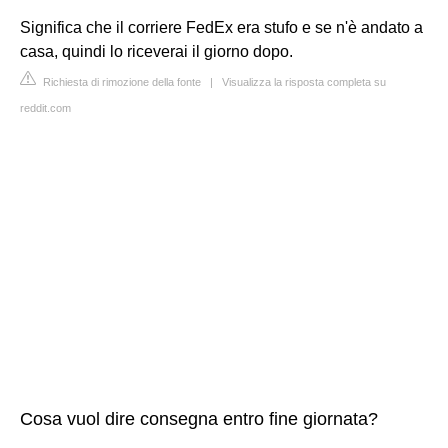
Significa che il corriere
FedEx
era stufo e se n'è andato a
casa, quindi lo riceverai il giorno dopo.
Richiesta di rimozione della fonte
|
Visualizza la risposta completa su
reddit.com
Cosa vuol dire consegna entro fine giornata?