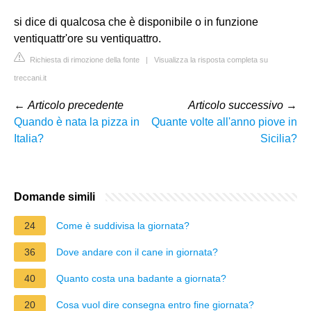
si dice di qualcosa che è disponibile o in funzione
ventiquattr'ore su ventiquattro.
Richiesta di rimozione della fonte
|
Visualizza la risposta completa su
treccani.it
←
Articolo precedente
Articolo successivo
→
Quando è nata la pizza in
Quante volte all'anno piove in
Italia?
Sicilia?
Domande simili
24
Come è suddivisa la giornata?
36
Dove andare con il cane in giornata?
40
Quanto costa una badante a giornata?
20
Cosa vuol dire consegna entro fine giornata?