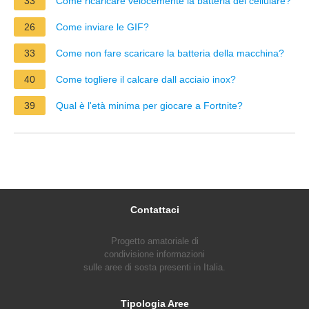
33
Come ricaricare velocemente la batteria del cellulare?
26
Come inviare le GIF?
33
Come non fare scaricare la batteria della macchina?
40
Come togliere il calcare dall acciaio inox?
39
Qual è l'età minima per giocare a Fortnite?
Contattaci
Progetto amatoriale di
condivisione informazioni
sulle aree di sosta presenti in Italia.
Tipologia Aree