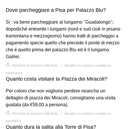
Dove parcheggiare a Pisa per Palazzo Blu?
Si : va bene parcheggiare al lungarno "Guadalongo";
dopodiché entrambi i lungarni (nord e sud cioè in pisano
tramontana e mezzogiorno) hanno tratti di parcheggio a
pagamento specie quello che precede il ponte di mezzo
che é quello prima del palazzo Blu ed é il lungarno
Galilei.
Richiesta di rimozione della fonte
|
Visualizza la risposta completa su
tripadvisor.it
Quanto costa visitare la Piazza dei Miracoli?
Per coloro che non vogliono perdere neanche un
dettaglio di piazza dei Miracoli, consigliamo una visita
guidata (da €59,00 a persona).
Richiesta di rimozione della fonte
|
Visualizza la risposta completa su
travel365.it
Quanto dura la salita alla Torre di Pisa?