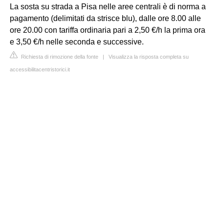
La sosta su strada a Pisa nelle aree centrali è di norma a
pagamento (delimitati da strisce blu), dalle ore 8.00 alle
ore 20.00 con tariffa ordinaria pari a 2,50 €/h la prima ora
e 3,50 €/h nelle seconda e successive.
Richiesta di rimozione della fonte
|
Visualizza la risposta completa su
accessibilitacentristorici.it