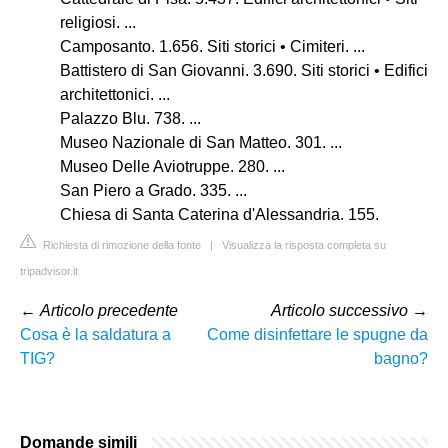
religiosi. ...
Camposanto. 1.656. Siti storici • Cimiteri. ...
Battistero di San Giovanni. 3.690. Siti storici • Edifici
architettonici. ...
Palazzo Blu. 738. ...
Museo Nazionale di San Matteo. 301. ...
Museo Delle Aviotruppe. 280. ...
San Piero a Grado. 335. ...
Chiesa di Santa Caterina d'Alessandria. 155.
Richiesta di rimozione della fonte
|
Visualizza la risposta completa su
tripadvisor.it
←
Articolo precedente
Articolo successivo
→
Cosa è la saldatura a
Come disinfettare le spugne da
TIG?
bagno?
Domande simili