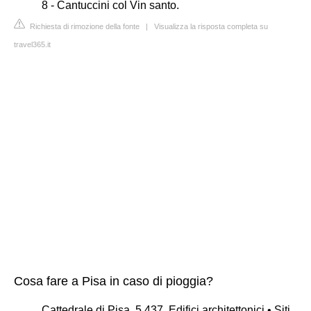
8 - Cantuccini col Vin santo.
Richiesta di rimozione della fonte
|
Visualizza la risposta completa su
travel365.it
Cosa fare a Pisa in caso di pioggia?
Cattedrale di Pisa. 5.437. Edifici architettonici • Siti