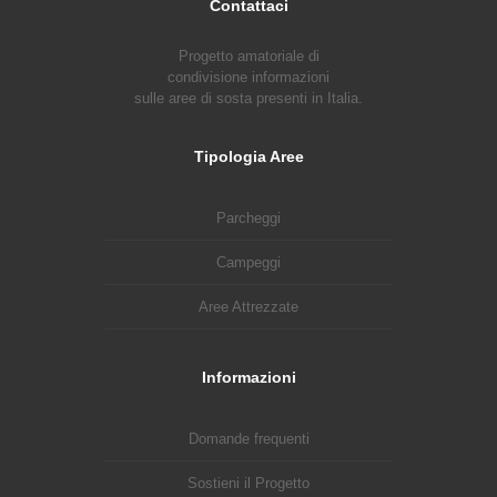
Contattaci
Progetto amatoriale di
condivisione informazioni
sulle aree di sosta presenti in Italia.
Tipologia Aree
Parcheggi
Campeggi
Aree Attrezzate
Informazioni
Domande frequenti
Sostieni il Progetto