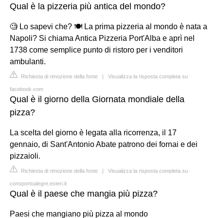
Qual è la pizzeria più antica del mondo?
🧐 Lo sapevi che? 🍽️ La prima pizzeria al mondo è nata a
Napoli? Si chiama Antica Pizzeria Port'Alba e aprì nel
1738 come semplice punto di ristoro per i venditori
ambulanti.
Richiesta di rimozione della fonte
|
Visualizza la risposta completa su
facebook.com
Qual è il giorno della Giornata mondiale della
pizza?
La scelta del giorno è legata alla ricorrenza, il 17
gennaio, di Sant'Antonio Abate patrono dei fornai e dei
pizzaioli.
Richiesta di rimozione della fonte
|
Visualizza la risposta completa su
consportoalegre.esteri.it
Qual è il paese che mangia più pizza?
Paesi che mangiano più pizza al mondo