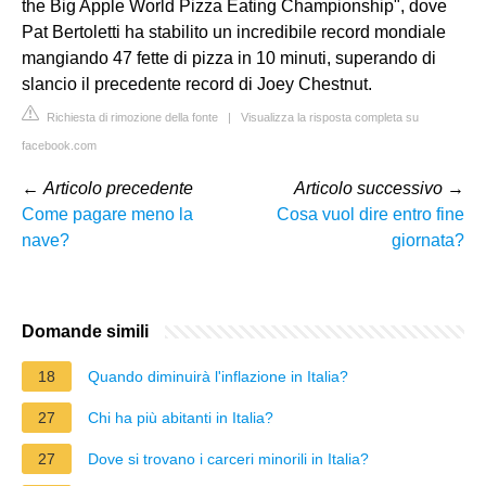
the Big Apple World Pizza Eating Championship", dove
Pat Bertoletti ha stabilito un incredibile record mondiale
mangiando 47 fette di pizza in 10 minuti, superando di
slancio il precedente record di Joey Chestnut.
Richiesta di rimozione della fonte
|
Visualizza la risposta completa su
facebook.com
←
Articolo precedente
Articolo successivo
→
Come pagare meno la
Cosa vuol dire entro fine
nave?
giornata?
Domande simili
18
Quando diminuirà l'inflazione in Italia?
27
Chi ha più abitanti in Italia?
27
Dove si trovano i carceri minorili in Italia?