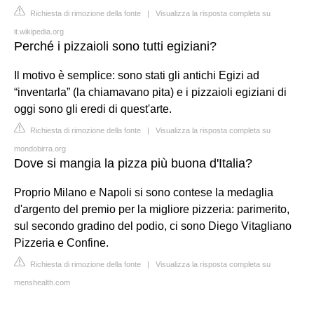
Richiesta di rimozione della fonte
|
Visualizza la risposta completa su
it.wikipedia.org
Perché i pizzaioli sono tutti egiziani?
Il motivo è semplice: sono stati gli antichi Egizi ad
“inventarla” (la chiamavano pita) e i pizzaioli egiziani di
oggi sono gli eredi di quest'arte.
Richiesta di rimozione della fonte
|
Visualizza la risposta completa su
mondobirra.org
Dove si mangia la pizza più buona d'Italia?
Proprio Milano e Napoli si sono contese la medaglia
d'argento del premio per la migliore pizzeria: parimerito,
sul secondo gradino del podio, ci sono Diego Vitagliano
Pizzeria e Confine.
Richiesta di rimozione della fonte
|
Visualizza la risposta completa su
menshealth.com