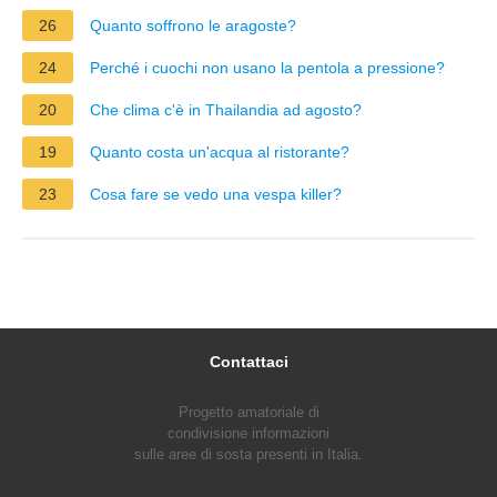
26
Quanto soffrono le aragoste?
24
Perché i cuochi non usano la pentola a pressione?
20
Che clima c'è in Thailandia ad agosto?
19
Quanto costa un'acqua al ristorante?
23
Cosa fare se vedo una vespa killer?
Contattaci
Progetto amatoriale di
condivisione informazioni
sulle aree di sosta presenti in Italia.