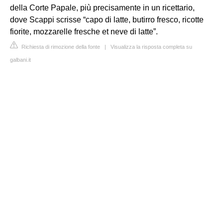
della Corte Papale, più precisamente in un ricettario,
dove Scappi scrisse “capo di latte, butirro fresco, ricotte
fiorite, mozzarelle fresche et neve di latte”.
Richiesta di rimozione della fonte
|
Visualizza la risposta completa su
galbani.it