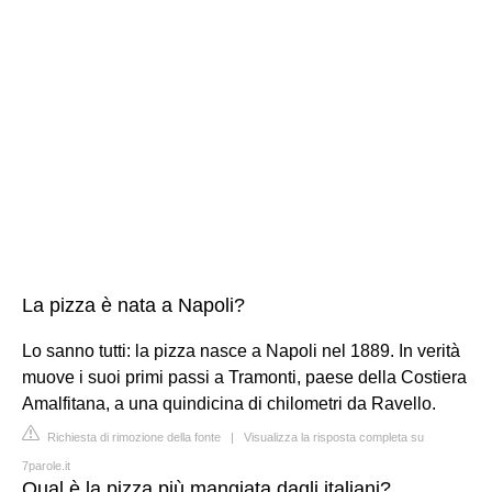
La pizza è nata a Napoli?
Lo sanno tutti: la pizza nasce a Napoli nel 1889. In verità
muove i suoi primi passi a Tramonti, paese della Costiera
Amalfitana, a una quindicina di chilometri da Ravello.
Richiesta di rimozione della fonte
|
Visualizza la risposta completa su
7parole.it
Qual è la pizza più mangiata dagli italiani?