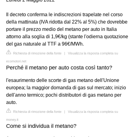
Il decreto conferma le indiscrezioni trapelate nel corso
della mattinata (IVA ridotta dal 22% al 5%) che dovrebbe
portare il prezzo medio del metano per auto in Italia
attorno alla soglia di 1,9€/kg (stante l'odierna quotazione
del gas naturale al TTF a 96€/MWh.
Richiesta di rimozione della fonte
|
Visualizza la risposta completa su
ecomotori.net
Perché il metano per auto costa così tanto?
l'esaurimento delle scorte di gas metano dell'Unione
europea; la maggior domanda di gas sul mercato; inizio
dell'anno termico; pochi distributori di gas metano per
auto.
Richiesta di rimozione della fonte
|
Visualizza la risposta completa su
money.it
Come si individua il metano?