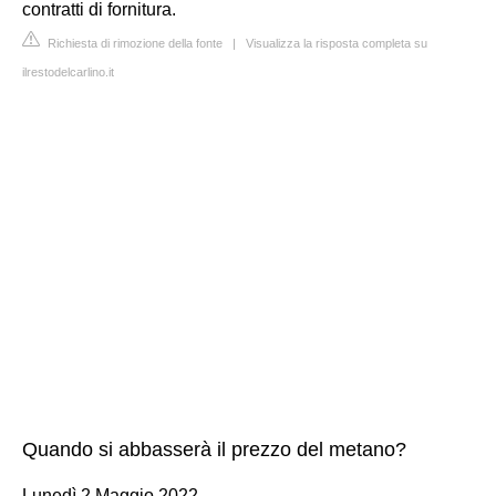
contratti di fornitura.
Richiesta di rimozione della fonte
|
Visualizza la risposta completa su
ilrestodelcarlino.it
Quando si abbasserà il prezzo del metano?
Lunedì 2 Maggio 2022