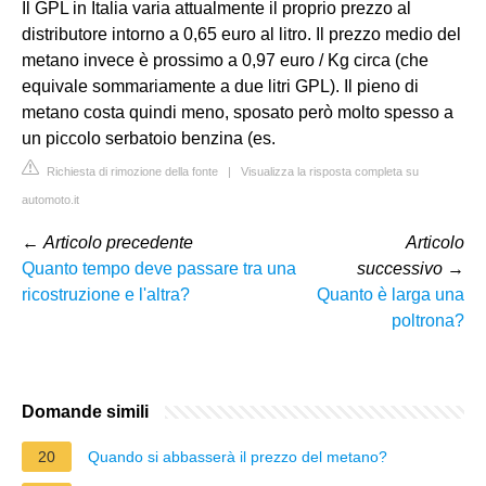
Il GPL in Italia varia attualmente il proprio prezzo al
distributore intorno a 0,65 euro al litro. Il prezzo medio del
metano invece è prossimo a 0,97 euro / Kg circa (che
equivale sommariamente a due litri GPL). Il pieno di
metano costa quindi meno, sposato però molto spesso a
un piccolo serbatoio benzina (es.
Richiesta di rimozione della fonte
|
Visualizza la risposta completa su
automoto.it
←
Articolo precedente
Articolo
Quanto tempo deve passare tra una
successivo
→
ricostruzione e l'altra?
Quanto è larga una
poltrona?
Domande simili
20
Quando si abbasserà il prezzo del metano?