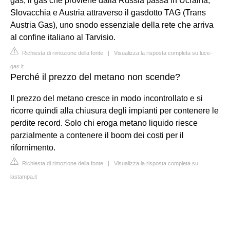
gas, il gas che proviene dalla Russia passa in Ucraina,
Slovacchia e Austria attraverso il gasdotto TAG (Trans
Austria Gas), uno snodo essenziale della rete che arriva
al confine italiano al Tarvisio.
Richiesta di rimozione della fonte
|
Visualizza la risposta completa su luce-
gas.it
Perché il prezzo del metano non scende?
Il prezzo del metano cresce in modo incontrollato e si
ricorre quindi alla chiusura degli impianti per contenere le
perdite record. Solo chi eroga metano liquido riesce
parzialmente a contenere il boom dei costi per il
rifornimento.
Richiesta di rimozione della fonte
|
Visualizza la risposta completa su
lastampa.it