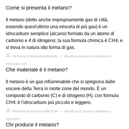
Come si presenta il metano?
Il metano (detto anche impropriamente gas di città,
essendo quest'ultimo una miscela di più gas) è un
idrocarburo semplice (alcano) formato da un atomo di
carbonio e 4 di idrogeno; la sua formula chimica è CH4, e
si trova in natura stto forma di gas.
Richiesta di rimozione della fonte
|
Visualizza la risposta completa su
vulcangas.com
Che materiale è il metano?
Il metano è un gas infiammabile che si sprigiona dalle
viscere della Terra in molte zone del mondo. È un
composto di carbonio (C) e di idrogeno (H), con formula
CH4; è l'idrocarburo più piccolo e leggero.
Richiesta di rimozione della fonte
|
Visualizza la risposta completa su
treccani.it
Chi produce il metano?