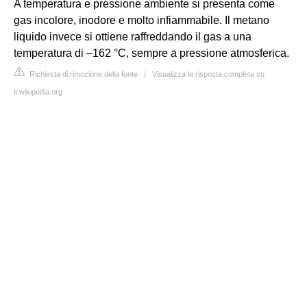
A temperatura e pressione ambiente si presenta come
gas incolore, inodore e molto infiammabile. Il metano
liquido invece si ottiene raffreddando il gas a una
temperatura di –162 °C, sempre a pressione atmosferica.
Richiesta di rimozione della fonte
|
Visualizza la risposta completa su
it.wikipedia.org