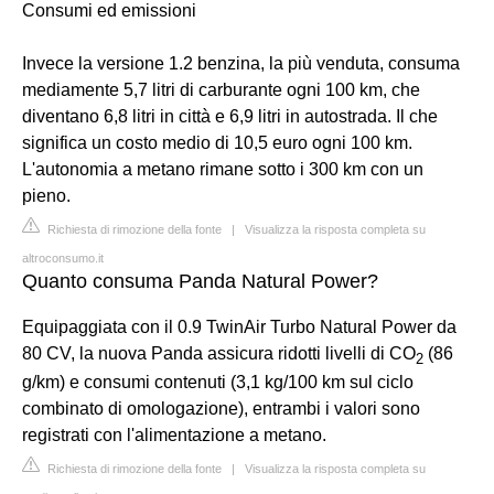
Consumi ed emissioni
Invece la versione 1.2 benzina, la più venduta, consuma
mediamente 5,7 litri di carburante ogni 100 km, che
diventano 6,8 litri in città e 6,9 litri in autostrada. Il che
significa un costo medio di 10,5 euro ogni 100 km.
L'autonomia a metano rimane sotto i 300 km con un
pieno.
Richiesta di rimozione della fonte
|
Visualizza la risposta completa su
altroconsumo.it
Quanto consuma Panda Natural Power?
Equipaggiata con il 0.9 TwinAir Turbo Natural Power da
80 CV, la nuova Panda assicura ridotti livelli di CO
(86
2
g/km) e consumi contenuti (3,1 kg/100 km sul ciclo
combinato di omologazione), entrambi i valori sono
registrati con l'alimentazione a metano.
Richiesta di rimozione della fonte
|
Visualizza la risposta completa su