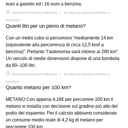
euro a gasolio ed i 16 euro a benzina.
Richiesta di rimozione della fonte
|
Visualizza la risposta completa su
autoblog.it
Quanti litri per un pieno di metano?
Con un metro cubo si percorrono “mediamente 14 km
(equivalente alla percorrenza di circa 12,5 km/l a
benzina)“. Pertanto “l'autonomia sarà intorno ai 280 km“.
Un veicolo di medie dimensioni dispone di una bombola
da 80–100 litri.
Richiesta di rimozione della fonte
|
Visualizza la risposta completa su
newsby.it
Quanto metano per 100 km?
METANO Con appena 4,16€ per percorrere 100 km il
metano si installa con decisione sul gradino più alto del
podio del risparmio. Per il calcolo abbiamo considerato
un consumo medio reale di 4,2 kg di metano per
percorrere 100 km.