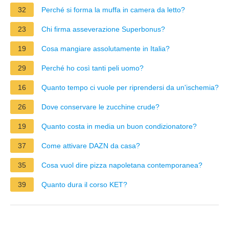
32
Perché si forma la muffa in camera da letto?
23
Chi firma asseverazione Superbonus?
19
Cosa mangiare assolutamente in Italia?
29
Perché ho così tanti peli uomo?
16
Quanto tempo ci vuole per riprendersi da un'ischemia?
26
Dove conservare le zucchine crude?
19
Quanto costa in media un buon condizionatore?
37
Come attivare DAZN da casa?
35
Cosa vuol dire pizza napoletana contemporanea?
39
Quanto dura il corso KET?