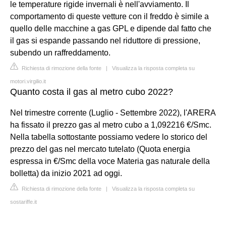
le temperature rigide invernali è nell'avviamento. Il
comportamento di queste vetture con il freddo è simile a
quello delle macchine a gas GPL e dipende dal fatto che
il gas si espande passando nel riduttore di pressione,
subendo un raffreddamento.
Richiesta di rimozione della fonte
|
Visualizza la risposta completa su
motori.virgilio.it
Quanto costa il gas al metro cubo 2022?
Nel trimestre corrente (Luglio - Settembre 2022), l'ARERA
ha fissato il prezzo gas al metro cubo a 1,092216 €/Smc.
Nella tabella sottostante possiamo vedere lo storico del
prezzo del gas nel mercato tutelato (Quota energia
espressa in €/Smc della voce Materia gas naturale della
bolletta) da inizio 2021 ad oggi.
Richiesta di rimozione della fonte
|
Visualizza la risposta completa su
sostariffe.it