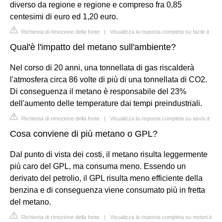
diverso da regione e regione e compreso fra 0,85
centesimi di euro ed 1,20 euro.
Richiesta di rimozione della fonte
|
Visualizza la risposta completa su facile.it
Qual'è l'impatto del metano sull'ambiente?
Nel corso di 20 anni, una tonnellata di gas riscalderà
l'atmosfera circa 86 volte di più di una tonnellata di CO2.
Di conseguenza il metano è responsabile del 23%
dell'aumento delle temperature dai tempi preindustriali.
Richiesta di rimozione della fonte
|
Visualizza la risposta completa su asvis.it
Cosa conviene di più metano o GPL?
Dal punto di vista dei costi, il metano risulta leggermente
più caro del GPL, ma consuma meno. Essendo un
derivato del petrolio, il GPL risulta meno efficiente della
benzina e di conseguenza viene consumato più in fretta
del metano.
Richiesta di rimozione della fonte
|
Visualizza la risposta completa su motori.it