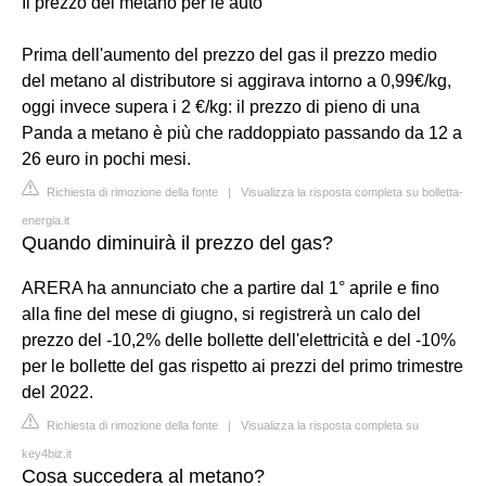
Il prezzo del metano per le auto
Prima dell'aumento del prezzo del gas il prezzo medio
del metano al distributore si aggirava intorno a 0,99€/kg,
oggi invece supera i 2 €/kg: il prezzo di pieno di una
Panda a metano è più che raddoppiato passando da 12 a
26 euro in pochi mesi.
Richiesta di rimozione della fonte
|
Visualizza la risposta completa su bolletta-
energia.it
Quando diminuirà il prezzo del gas?
ARERA ha annunciato che a partire dal 1° aprile e fino
alla fine del mese di giugno, si registrerà un calo del
prezzo del -10,2% delle bollette dell'elettricità e del -10%
per le bollette del gas rispetto ai prezzi del primo trimestre
del 2022.
Richiesta di rimozione della fonte
|
Visualizza la risposta completa su
key4biz.it
Cosa succedera al metano?