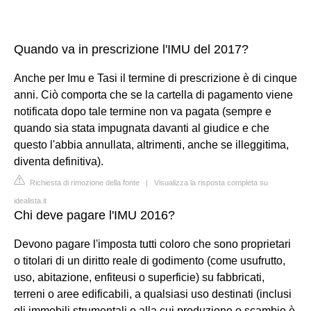
Quando va in prescrizione l'IMU del 2017?
Anche per Imu e Tasi il termine di prescrizione è di cinque
anni. Ciò comporta che se la cartella di pagamento viene
notificata dopo tale termine non va pagata (sempre e
quando sia stata impugnata davanti al giudice e che
questo l'abbia annullata, altrimenti, anche se illeggitima,
diventa definitiva).
Richiesta di rimozione della fonte
|
Visualizza la risposta completa su
idealista.it
Chi deve pagare l'IMU 2016?
Devono pagare l'imposta tutti coloro che sono proprietari
o titolari di un diritto reale di godimento (come usufrutto,
uso, abitazione, enfiteusi o superficie) su fabbricati,
terreni o aree edificabili, a qualsiasi uso destinati (inclusi
gli immobili strumentali o alla cui produzione o scambio è