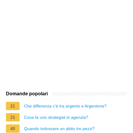
Domande popolari
21
Che differenza c'è tra argento e Argentone?
21
Cosa fa uno strategist in agenzia?
40
Quando indossare un abito tre pezzi?