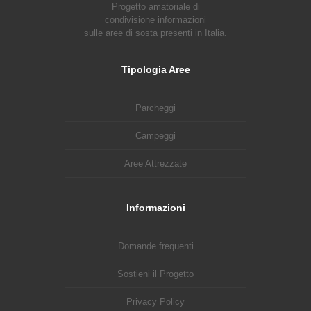
Progetto amatoriale di
condivisione informazioni
sulle aree di sosta presenti in Italia.
Tipologia Aree
Parcheggi
Campeggi
Aree Attrezzate
Informazioni
Domande frequenti
Sostieni il Progetto
Privacy Policy