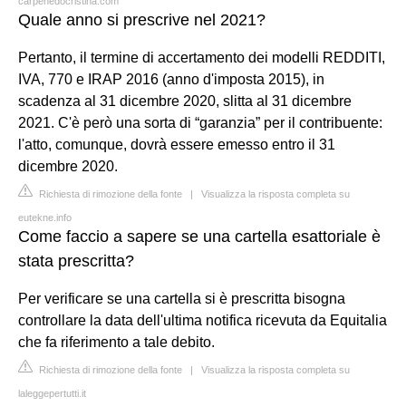
carpenedocristina.com
Quale anno si prescrive nel 2021?
Pertanto, il termine di accertamento dei modelli REDDITI,
IVA, 770 e IRAP 2016 (anno d'imposta 2015), in
scadenza al 31 dicembre 2020, slitta al 31 dicembre
2021. C'è però una sorta di “garanzia” per il contribuente:
l'atto, comunque, dovrà essere emesso entro il 31
dicembre 2020.
Richiesta di rimozione della fonte
|
Visualizza la risposta completa su
eutekne.info
Come faccio a sapere se una cartella esattoriale è
stata prescritta?
Per verificare se una cartella si è prescritta bisogna
controllare la data dell'ultima notifica ricevuta da Equitalia
che fa riferimento a tale debito.
Richiesta di rimozione della fonte
|
Visualizza la risposta completa su
laleggepertutti.it