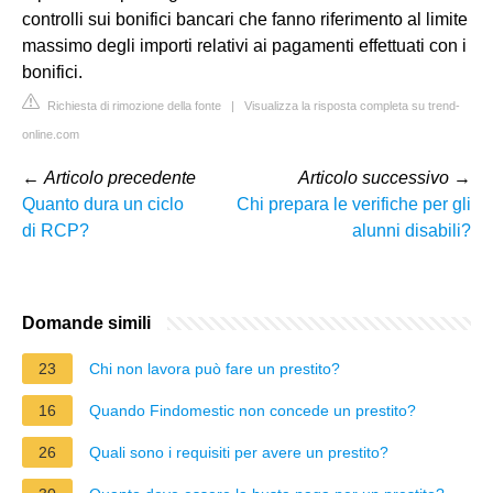
controlli sui bonifici bancari che fanno riferimento al limite
massimo degli importi relativi ai pagamenti effettuati con i
bonifici.
Richiesta di rimozione della fonte
|
Visualizza la risposta completa su trend-
online.com
←
Articolo precedente
Articolo successivo
→
Quanto dura un ciclo
Chi prepara le verifiche per gli
di RCP?
alunni disabili?
Domande simili
23
Chi non lavora può fare un prestito?
16
Quando Findomestic non concede un prestito?
26
Quali sono i requisiti per avere un prestito?