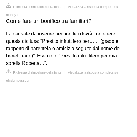
Richiesta di rimozione della fonte
|
Visualizza la risposta completa su
money.it
Come fare un bonifico tra familiari?
La causale da inserire nei bonifici dovrà contenere
questa dicitura: “Prestito infruttifero per…… (grado e
rapporto di parentela o amicizia seguito dal nome del
beneficiario)”. Esempio: “Prestito infruttifero per mia
sorella Roberta…”.
Richiesta di rimozione della fonte
|
Visualizza la risposta completa su
elysiumpost.com