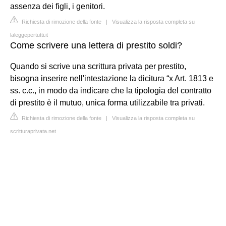
assenza dei figli, i genitori.
Richiesta di rimozione della fonte
|
Visualizza la risposta completa su
laleggepertutti.it
Come scrivere una lettera di prestito soldi?
Quando si scrive una scrittura privata per prestito,
bisogna inserire nell'intestazione la dicitura “x Art. 1813 e
ss. c.c., in modo da indicare che la tipologia del contratto
di prestito è il mutuo, unica forma utilizzabile tra privati.
Richiesta di rimozione della fonte
|
Visualizza la risposta completa su
scritturaprivata.net