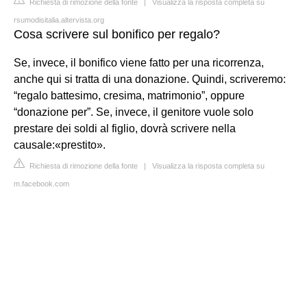
Richiesta di rimozione della fonte
|
Visualizza la risposta completa su
rsumodisitalia.altervista.org
Cosa scrivere sul bonifico per regalo?
Se, invece, il bonifico viene fatto per una ricorrenza,
anche qui si tratta di una donazione. Quindi, scriveremo:
“regalo battesimo, cresima, matrimonio”, oppure
“donazione per”. Se, invece, il genitore vuole solo
prestare dei soldi al figlio, dovrà scrivere nella
causale:«prestito».
Richiesta di rimozione della fonte
|
Visualizza la risposta completa su
m.facebook.com