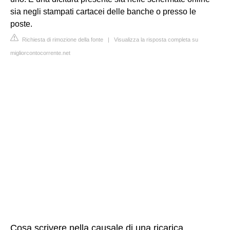
sia negli stampati cartacei delle banche o presso le
poste.
Richiesta di rimozione della fonte
|
Visualizza la risposta completa su
migliorcontocorrente.net
Cosa scrivere nella causale di una ricarica