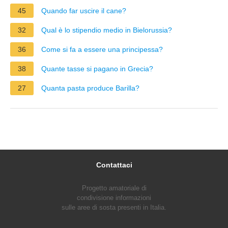
45
Quando far uscire il cane?
32
Qual è lo stipendio medio in Bielorussia?
36
Come si fa a essere una principessa?
38
Quante tasse si pagano in Grecia?
27
Quanta pasta produce Barilla?
Contattaci
Progetto amatoriale di
condivisione informazioni
sulle aree di sosta presenti in Italia.