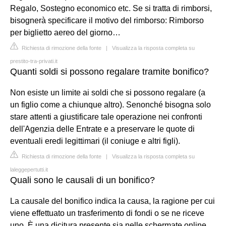
Regalo, Sostegno economico etc. Se si tratta di rimborsi,
bisognerà specificare il motivo del rimborso: Rimborso
per biglietto aereo del giorno…
Richiesta di rimozione della fonte
|
Visualizza la risposta completa su
prestito-tra-privati.it
Quanti soldi si possono regalare tramite bonifico?
Non esiste un limite ai soldi che si possono regalare (a
un figlio come a chiunque altro). Senonché bisogna solo
stare attenti a giustificare tale operazione nei confronti
dell'Agenzia delle Entrate e a preservare le quote di
eventuali eredi legittimari (il coniuge e altri figli).
Richiesta di rimozione della fonte
|
Visualizza la risposta completa su
laleggepertutti.it
Quali sono le causali di un bonifico?
La causale del bonifico indica la causa, la ragione per cui
viene effettuato un trasferimento di fondi o se ne riceve
uno. È una dicitura presente sia nelle schermate online