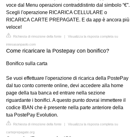
voce dal Menu operazioni contraddistinto dal simbolo “€”.
Scegli l'operazione RICARICA CELLULARE o
RICARICA CARTE PREPAGATE. E da app è ancora più
veloce!
Richiesta di rimozione della fonte
|
Visualizza la risposta completa su
intesasanpaolo.com
Come ricaricare la Postepay con bonifico?
Bonifico sulla carta
Se vuoi effettuare l'operazione di ricarica della PostePay
dal tuo conto corrente online, devi accedere alla home
page della tua banca ed entrare nella sezione
riguardante i bonifici. A questo punto dovrai immettere il
codice IBAN che è presente nella parte anteriore della
tua PostePay Evolution.
Richiesta di rimozione della fonte
|
Visualizza la risposta completa su
carteprepagate.org