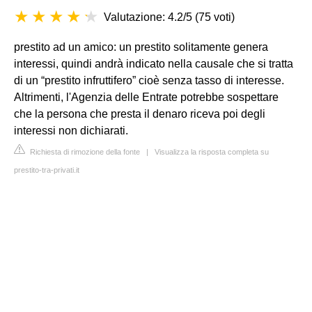
Valutazione: 4.2/5
(
75 voti
)
prestito ad un amico: un prestito solitamente genera
interessi, quindi andrà indicato nella causale che si tratta
di un “prestito infruttifero” cioè senza tasso di interesse.
Altrimenti, l'Agenzia delle Entrate potrebbe sospettare
che la persona che presta il denaro riceva poi degli
interessi non dichiarati.
Richiesta di rimozione della fonte
|
Visualizza la risposta completa su
prestito-tra-privati.it