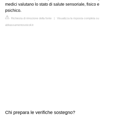
medici valutano lo stato di salute sensoriale, fisico e
psichico.
Richiesta di rimozione della fonte
|
Visualizza la risposta completa su
abbassamentoveicoli.it
Chi prepara le verifiche sostegno?