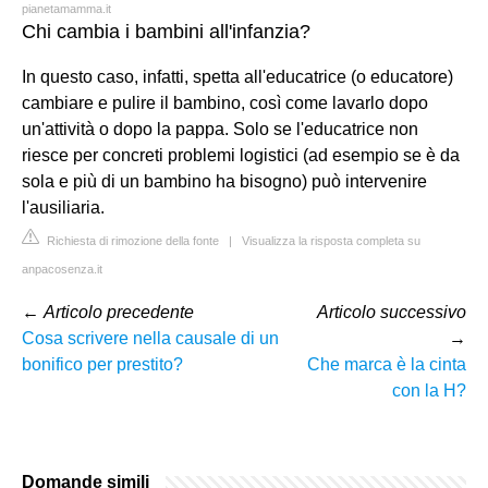
pianetamamma.it
Chi cambia i bambini all'infanzia?
In questo caso, infatti, spetta all'educatrice (o educatore)
cambiare e pulire il bambino, così come lavarlo dopo
un'attività o dopo la pappa. Solo se l'educatrice non
riesce per concreti problemi logistici (ad esempio se è da
sola e più di un bambino ha bisogno) può intervenire
l'ausiliaria.
Richiesta di rimozione della fonte
|
Visualizza la risposta completa su
anpacosenza.it
←
Articolo precedente
Articolo successivo
Cosa scrivere nella causale di un
→
bonifico per prestito?
Che marca è la cinta
con la H?
Domande simili