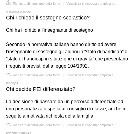
Richiesta di rimozione della fonte
|
Visualizza la risposta completa su
orizzontescuola.it
Chi richiede il sostegno scolastico?
Chi ha il diritto all'insegnante di sostegno
Secondo la normativa italiana hanno diritto ad avere
l'insegnante di sostegno gli alunni in “stato di handicap” o
“stato di handicap in situazione di gravità” che presentano
i requisiti previsti dalla legge 104/1992.
Richiesta di rimozione della fonte
|
Visualizza la risposta completa su
money.it
Chi decide PEI differenziato?
La decisione di passare da un percorso differenziato ad
uno personalizzato spetta al consiglio di classe, anche in
seguito a motivata richiesta della famiglia.
Richiesta di rimozione della fonte
|
Visualizza la risposta completa su
orizzontescuola.it