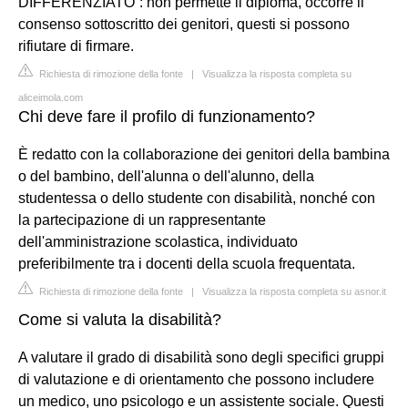
DIFFERENZIATO”: non permette il diploma, occorre il
consenso sottoscritto dei genitori, questi si possono
rifiutare di firmare.
Richiesta di rimozione della fonte
|
Visualizza la risposta completa su
aliceimola.com
Chi deve fare il profilo di funzionamento?
È redatto con la collaborazione dei genitori della bambina
o del bambino, dell'alunna o dell'alunno, della
studentessa o dello studente con disabilità, nonché con
la partecipazione di un rappresentante
dell'amministrazione scolastica, individuato
preferibilmente tra i docenti della scuola frequentata.
Richiesta di rimozione della fonte
|
Visualizza la risposta completa su asnor.it
Come si valuta la disabilità?
A valutare il grado di disabilità sono degli specifici gruppi
di valutazione e di orientamento che possono includere
un medico, uno psicologo e un assistente sociale. Questi