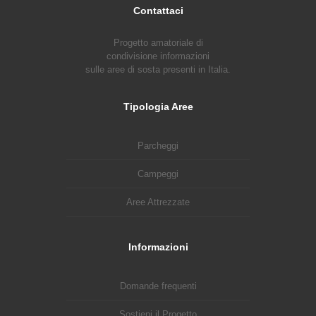
Contattaci
Progetto amatoriale di
condivisione informazioni
sulle aree di sosta presenti in Italia.
Tipologia Aree
Parcheggi
Campeggi
Aree Attrezzate
Informazioni
Domande frequenti
Sostieni il Progetto