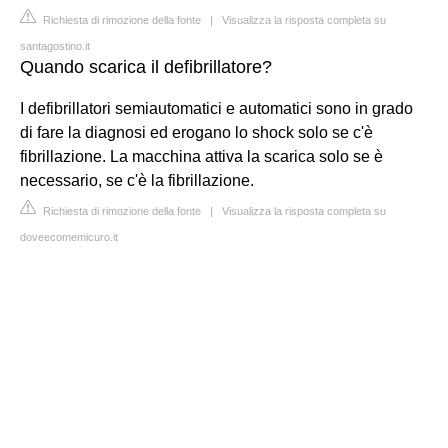
Richiesta di rimozione della fonte
|
Visualizza la risposta completa su
santagostino.it
Quando scarica il defibrillatore?
I defibrillatori semiautomatici e automatici sono in grado
di fare la diagnosi ed erogano lo shock solo se c'è
fibrillazione. La macchina attiva la scarica solo se è
necessario, se c'è la fibrillazione.
Richiesta di rimozione della fonte
|
Visualizza la risposta completa su
doveecomemicuro.it