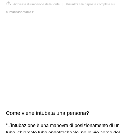
Richiesta di rimozione della fonte
|
Visualizza la risposta completa su
humanitascatania.it
Come viene intubata una persona?
“L'intubazione è una manovra di posizionamento di un
tubo, chiamato tubo endotracheale, nelle vie aeree del