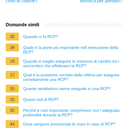
chilo di cotone?
bonifico per prestito?
Domande simili
35
Quando si fa RCP?
28
Quale è la parte più importante nell esecuzione della
RCP?
19
Quando è meglio eseguire la manovra di cambio tra i
soccorritori che effettuano la RCP?
17
Qual è la posizione corretta della vittima per eseguire
correttamente una RCP?
33
Quante ventilazioni vanno eseguite in una RCP?
15
Quanti cicli di RCP?
32
Perché è così importante comprimere con l adeguata
profondità durante la RCP?
44
Dove vengono posizionate le mani in caso di RCP?