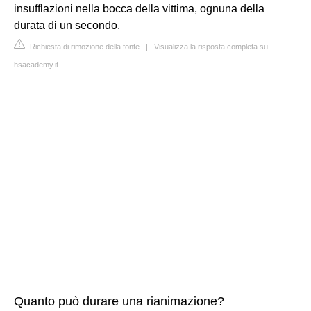
insufflazioni nella bocca della vittima, ognuna della
durata di un secondo.
Richiesta di rimozione della fonte
|
Visualizza la risposta completa su
hsacademy.it
Quanto può durare una rianimazione?