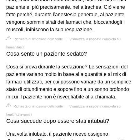
paziente e, più precisamente, nella trachea. Ciò viene
fatto perché, durante l'anestesia generale, al paziente
vengono somministrati dei farmaci che, bloccandogli i
muscoli, inibiscono la sua respirazione.
Richiesta di rimozione della fonte
|
Visualizza la risposta completa su
humanitas.it
Cosa sente un paziente sedato?
Cosa si prova durante la sedazione? Le sensazioni del
paziente variano molto in base alla quantità e al mix di
farmaci utilizzati, per cui possono variare da un semplice
stato di ottundimento e sopore fino a un sonno profondo
in cui il paziente non è risvegliabile alla chiamata.
Richiesta di rimozione della fonte
|
Visualizza la risposta completa su
healthy.thewom.it
Cosa succede dopo essere stati intubati?
Una volta intubato, il paziente riceve ossigeno