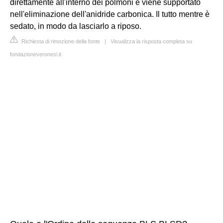
direttamente all'interno dei polmoni e viene supportato
nell'eliminazione dell'anidride carbonica. Il tutto mentre è
sedato, in modo da lasciarlo a riposo.
Richiesta di rimozione della fonte
|
Visualizza la risposta completa su
fondazioneveronesi.it