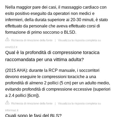
Nella maggior pare dei casi, il massaggio cardiaco con
esito positivo eseguito da operatori non medici e
infermieri, della durata superiore ai 20-30 minuti, è stato
effettuato da personale che aveva effettuato corsi di
formazione di primo soccorso o BLSD.
Richiesta di rimozione della fonte
|
Visualizza la risposta completa su
emd112.it
Qual è la profondità di compressione toracica
raccomandata per una vittima adulta?
(2015 AHA): durante la RCP manuale, i soccorritori
devono eseguire le compressioni toraciche a una
profondità di almeno 2 pollici (5 cm) per un adulto medio,
evitando profondità di compressione eccessive (superiori
a 2.4 pollici [6cm]).
Richiesta di rimozione della fonte
|
Visualizza la risposta completa su
informaz.it
Quali sono le fasi del BLS?