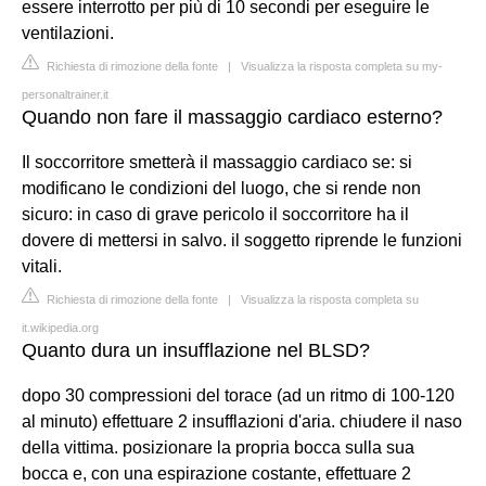
essere interrotto per più di 10 secondi per eseguire le
ventilazioni.
Richiesta di rimozione della fonte
|
Visualizza la risposta completa su my-
personaltrainer.it
Quando non fare il massaggio cardiaco esterno?
Il soccorritore smetterà il massaggio cardiaco se: si
modificano le condizioni del luogo, che si rende non
sicuro: in caso di grave pericolo il soccorritore ha il
dovere di mettersi in salvo. il soggetto riprende le funzioni
vitali.
Richiesta di rimozione della fonte
|
Visualizza la risposta completa su
it.wikipedia.org
Quanto dura un insufflazione nel BLSD?
dopo 30 compressioni del torace (ad un ritmo di 100-120
al minuto) effettuare 2 insufflazioni d'aria. chiudere il naso
della vittima. posizionare la propria bocca sulla sua
bocca e, con una espirazione costante, effettuare 2