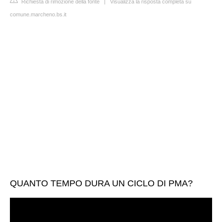
Richiesta di rimozione della fonte
|
Visualizza la risposta completa su
comune.marcheno.bs.it
QUANTO TEMPO DURA UN CICLO DI PMA?