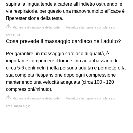
supina la lingua tende a cadere all'indietro ostruendo le
vie respiratorie, per questo una manovra molto efficace è
l'iperestensione della testa.
Richiesta di rimozione della fonte
|
Visualizza la risposta completa su
ares118.it
Cosa prevede il massaggio cardiaco nell adulto?
Per garantire un massaggio cardiaco di qualità, è
importante comprimere il torace fino ad abbassarlo di
circa 5-6 centimetri (nella persona adulta) e permettere la
sua completa riespansione dopo ogni compressione
mantenendo una velocità adeguata (circa 100 - 120
compressioni/minuto).
Richiesta di rimozione della fonte
|
Visualizza la risposta completa su
arcs.sanita.fvg.it