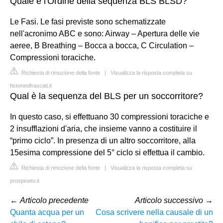
Quale e l'Ordine della sequenza BLS BLSD?
Le Fasi. Le fasi previste sono schematizzate
nell'acronimo ABC e sono: Airway – Apertura delle vie
aeree, B Breathing – Bocca a bocca, C Circulation –
Compressioni toraciche.
Richiesta di rimozione della fonte
|
Visualizza la risposta completa su
fisiomedfrascati.it
Qual è la sequenza del BLS per un soccorritore?
In questo caso, si effettuano 30 compressioni toraciche e
2 insufflazioni d'aria, che insieme vanno a costituire il
“primo ciclo”. In presenza di un altro soccorritore, alla
15esima compressione del 5° ciclo si effettua il cambio.
Richiesta di rimozione della fonte
|
Visualizza la risposta completa su
prospineto.it
←
Articolo precedente
Articolo successivo
→
Quanta acqua per un
Cosa scrivere nella causale di un