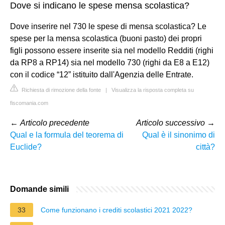
Dove si indicano le spese mensa scolastica?
Dove inserire nel 730 le spese di mensa scolastica? Le
spese per la mensa scolastica (buoni pasto) dei propri
figli possono essere inserite sia nel modello Redditi (righi
da RP8 a RP14) sia nel modello 730 (righi da E8 a E12)
con il codice “12” istituito dall'Agenzia delle Entrate.
Richiesta di rimozione della fonte
|
Visualizza la risposta completa su
fiscomania.com
←
Articolo precedente
Articolo successivo
→
Qual e la formula del teorema di
Qual è il sinonimo di
Euclide?
città?
Domande simili
33
Come funzionano i crediti scolastici 2021 2022?