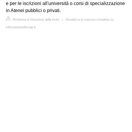
e per le iscrizioni all'università o corsi di specializzazione
in Atenei pubblici o privati.
Richiesta di rimozione della fonte
|
Visualizza la risposta completa su
informazionefiscale.it