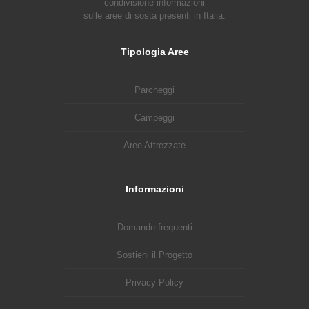
condivisione informazioni
sulle aree di sosta presenti in Italia.
Tipologia Aree
Parcheggi
Campeggi
Aree Attrezzate
Informazioni
Domande frequenti
Sostieni il Progetto
Privacy Policy