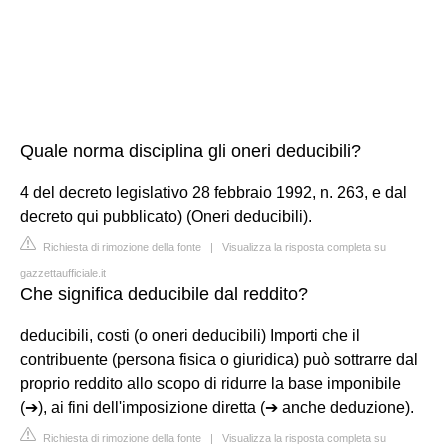
Quale norma disciplina gli oneri deducibili?
4 del decreto legislativo 28 febbraio 1992, n. 263, e dal
decreto qui pubblicato) (Oneri deducibili).
Richiesta di rimozione della fonte
|
Visualizza la risposta completa su
gazzettaufficiale.it
Che significa deducibile dal reddito?
deducibili, costi (o oneri deducibili) Importi che il
contribuente (persona fisica o giuridica) può sottrarre dal
proprio reddito allo scopo di ridurre la base imponibile
(➔), ai fini dell'imposizione diretta (➔ anche deduzione).
Richiesta di rimozione della fonte
|
Visualizza la risposta completa su