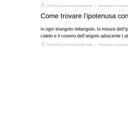
Richiesta di rimozione della fonte
|
Visualizza la rispost
Come trovare l'ipotenusa con
in ogni triangolo rettangolo, la misura dell'
cateto e il coseno dell'angolo adiacente ( al
Richiesta di rimozione della fonte
|
Visualizza la rispost