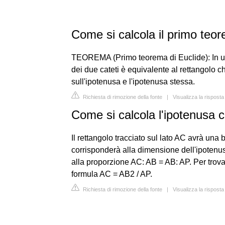
Come si calcola il primo teo
TEOREMA (Primo teorema di Euclide): In un 
dei due cateti è equivalente al rettangolo c
sull'ipotenusa e l'ipotenusa stessa.
Richiesta di rimozione della fonte
|
Visualizza la rispost
Come si calcola l'ipotenusa c
Il rettangolo tracciato sul lato AC avrà un
corrisponderà alla dimensione dell'ipotenusa.
alla proporzione AC: AB = AB: AP. Per trovar
formula AC = AB2 / AP.
Richiesta di rimozione della fonte
|
Visualizza la risposta