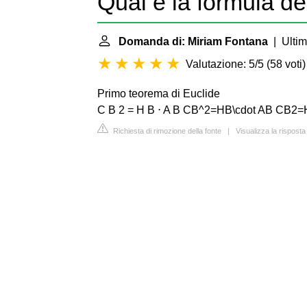
Qual e la formula de
Domanda di: Miriam Fontana
| Ultim
Valutazione: 5/5
(
58 voti
)
Primo teorema di Euclide
C B 2 = H B ⋅ A B CB^2=HB\cdot AB CB2
Richiesta di rimozione della fonte
|
Visualizza la rispos