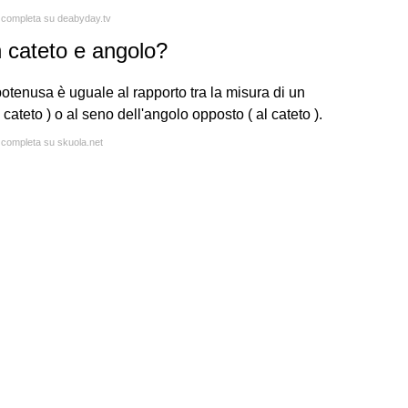
a completa su deabyday.tv
 cateto e angolo?
ipotenusa è uguale al rapporto tra la misura di un
 cateto ) o al seno dell'angolo opposto ( al cateto ).
a completa su skuola.net