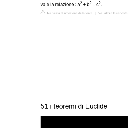
2
2
2
vale la relazione : a
+ b
= c
.
Richiesta di rimozione della fonte
|
Visualizza la risposta
51 i teoremi di Euclide