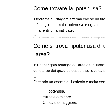
Come trovare la ipotenusa?
Il teorema di Pitagora afferma che se un tria
più lungo, chiamato ipotenusa, è uguale al
rimanenti, chiamati cateti.
Richiesta di rimozione della fonte
|
Visualizza la risposta
Come si trova l'ipotenusa di
l'area?
In un triangolo rettangolo, l'area del quadr
delle aree dei quadrati costruiti sui due cate
...
Facendo un esempio, il calcolo è molto sem
i = ipotenusa.
c = cateto minore.
C = cateto maggiore.