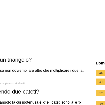
un triangolo?
Doma
sa non dovremo fare altro che moltiplicare i due lati
40
41
 completa su studenti.it
endo due cateti?
22
ngolo la cui ipotenusa è 'c' e i cateti sono 'a' e 'b'
22