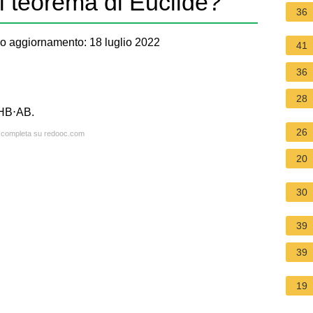
l teorema di Euclide?
36
o aggiornamento: 18 luglio 2022
41
36
28
=HB⋅AB.
26
ta completa su redooc.com
20
30
39
39
19