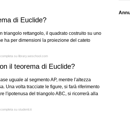
Annu
rema di Euclide?
triangolo rettangolo, il quadrato costruito su uno
he ha per dimensioni la proiezione del cateto
a completa su library.weschool.com
on il teorema di Euclide?
a base uguale al segmento AP, mentre l'altezza
 Una volta tracciate le figure, si farà riferimento
e l'ipotenusa del triangolo ABC, si ricorrerà alla
 completa su studenti.it