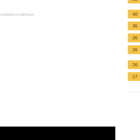
40
 completa su wikihow.it
35
26
26
26
17