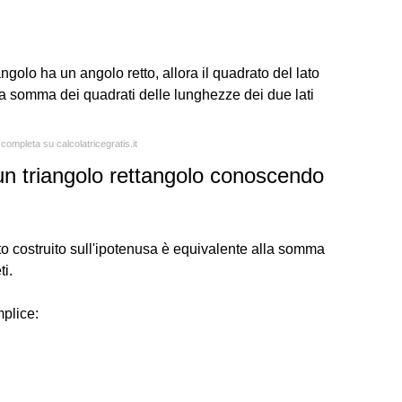
ngolo ha un angolo retto, allora il quadrato del lato
la somma dei quadrati delle lunghezze dei due lati
 completa su calcolatricegratis.it
 un triangolo rettangolo conoscendo
ato costruito sull'ipotenusa è equivalente alla somma
ti.
plice: