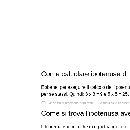
Come calcolare ipotenusa di 
Ebbene, per eseguire il calcolo dell'ipotenu
per se stessi. Quindi: 3 x 3 = 9 e 5 x 5 = 25.
Richiesta di rimozione della fonte
|
Visualizza la risposta
Come si trova l'ipotenusa av
Il teorema enuncia che in ogni triangolo retta