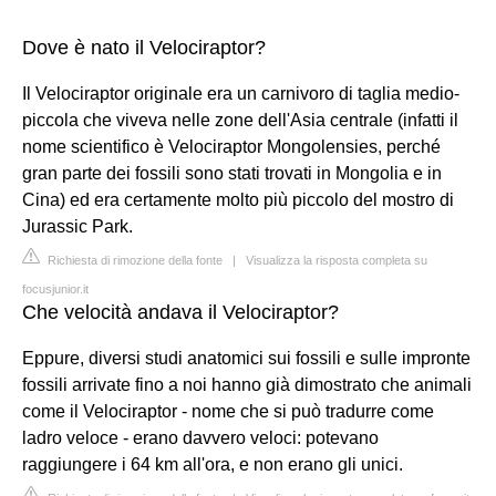
Dove è nato il Velociraptor?
Il Velociraptor originale era un carnivoro di taglia medio-
piccola che viveva nelle zone dell'Asia centrale (infatti il
nome scientifico è Velociraptor Mongolensies, perché
gran parte dei fossili sono stati trovati in Mongolia e in
Cina) ed era certamente molto più piccolo del mostro di
Jurassic Park.
Richiesta di rimozione della fonte
|
Visualizza la risposta completa su
focusjunior.it
Che velocità andava il Velociraptor?
Eppure, diversi studi anatomici sui fossili e sulle impronte
fossili arrivate fino a noi hanno già dimostrato che animali
come il Velociraptor - nome che si può tradurre come
ladro veloce - erano davvero veloci: potevano
raggiungere i 64 km all'ora, e non erano gli unici.