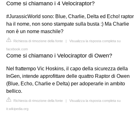
Come si chiamano i 4 Velociraptor?
#JurassicWorld sono: Blue, Charlie, Delta ed Echo! raptor
ha il nome, non sono stampate sulla busta :) Ma Charlie
non è un nome maschile?
Richiesta di rimozione della fonte
|
Visualizza la risposta completa su
facebook.com
Come si chiamano i Velociraptor di Owen?
Nel frattempo Vic Hoskins, il capo della sicurezza della
InGen, intende approfittare delle quattro Raptor di Owen
(Blue, Echo, Charlie e Delta) per adoperarle in ambito
bellico.
Richiesta di rimozione della fonte
|
Visualizza la risposta completa su
it.wikipedia.org