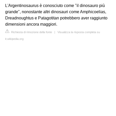
L'Argentinosaurus è conosciuto come "il dinosauro più
grande", nonostante altri dinosauri come Amphicoelias,
Dreadnoughtus e Patagotitan potrebbero aver raggiunto
dimensioni ancora maggiori.
Richiesta di rimozione della fonte
|
Visualizza la risposta completa su
it.wikipedia.org