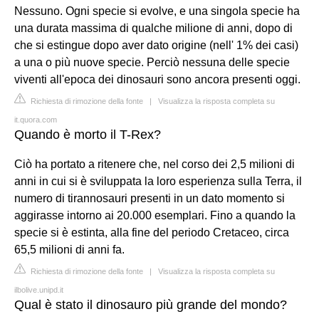
Nessuno. Ogni specie si evolve, e una singola specie ha
una durata massima di qualche milione di anni, dopo di
che si estingue dopo aver dato origine (nell' 1% dei casi)
a una o più nuove specie. Perciò nessuna delle specie
viventi all'epoca dei dinosauri sono ancora presenti oggi.
Richiesta di rimozione della fonte
|
Visualizza la risposta completa su
it.quora.com
Quando è morto il T-Rex?
Ciò ha portato a ritenere che, nel corso dei 2,5 milioni di
anni in cui si è sviluppata la loro esperienza sulla Terra, il
numero di tirannosauri presenti in un dato momento si
aggirasse intorno ai 20.000 esemplari. Fino a quando la
specie si è estinta, alla fine del periodo Cretaceo, circa
65,5 milioni di anni fa.
Richiesta di rimozione della fonte
|
Visualizza la risposta completa su
ilbolive.unipd.it
Qual è stato il dinosauro più grande del mondo?