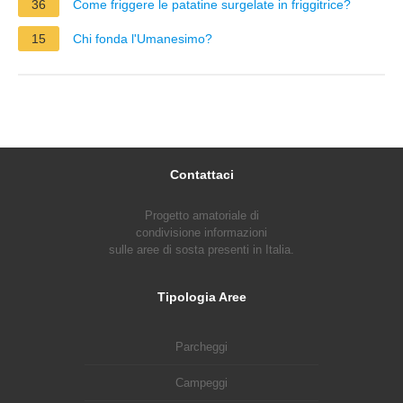
36
Come friggere le patatine surgelate in friggitrice?
15
Chi fonda l'Umanesimo?
Contattaci
Progetto amatoriale di
condivisione informazioni
sulle aree di sosta presenti in Italia.
Tipologia Aree
Parcheggi
Campeggi