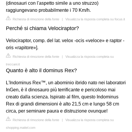
(dinosauri con l'aspetto simile a uno struzzo)
raggiungevano probabilmente i 70 Km/h.
Richiesta di rimozione della fonte
|
Visualizza la risposta completa su focus.it
Perché si chiama Velociraptor?
Velociraptor, comp. del lat. velox -ocis «veloce» e raptor -
oris «rapitore»].
Richiesta di rimozione della fonte
|
Visualizza la risposta completa su
treccani.it
Quanto è alto il dominus Rex?
L'Indominus Rex™, un abominio ibrido nato nei laboratori
InGen, è il dinosauro più terrificante e pericoloso mai
creato dalla scienza. Ispirato al film, questo Indominus
Rex di grandi dimensioni è alto 21,5 cm e lungo 58 cm
circa, per seminare paura e distruzione ovunque!
Richiesta di rimozione della fonte
|
Visualizza la risposta completa su
shopping.mattel.com