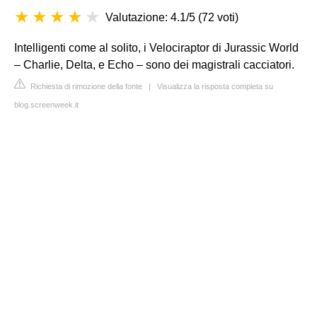
Valutazione: 4.1/5
(
72 voti
)
Intelligenti come al solito, i Velociraptor di Jurassic World
– Charlie, Delta, e Echo – sono dei magistrali cacciatori.
Richiesta di rimozione della fonte
|
Visualizza la risposta completa su
blog.screenweek.it