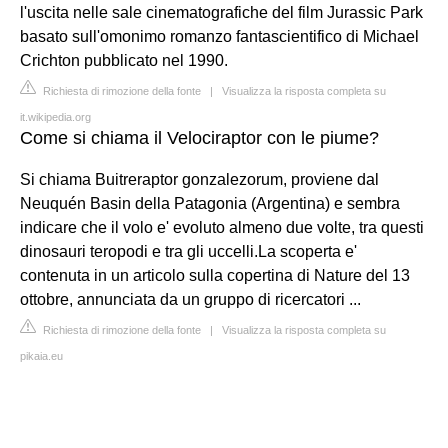
l'uscita nelle sale cinematografiche del film Jurassic Park
basato sull'omonimo romanzo fantascientifico di Michael
Crichton pubblicato nel 1990.
Richiesta di rimozione della fonte
|
Visualizza la risposta completa su
it.wikipedia.org
Come si chiama il Velociraptor con le piume?
Si chiama Buitreraptor gonzalezorum, proviene dal
Neuquén Basin della Patagonia (Argentina) e sembra
indicare che il volo e' evoluto almeno due volte, tra questi
dinosauri teropodi e tra gli uccelli.La scoperta e'
contenuta in un articolo sulla copertina di Nature del 13
ottobre, annunciata da un gruppo di ricercatori ...
Richiesta di rimozione della fonte
|
Visualizza la risposta completa su
pikaia.eu