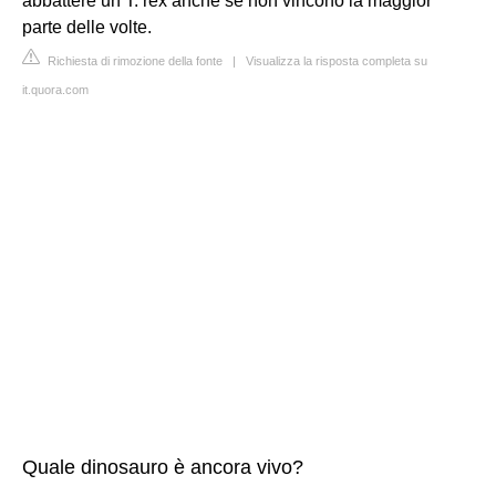
abbattere un T. rex anche se non vincono la maggior
parte delle volte.
Richiesta di rimozione della fonte
|
Visualizza la risposta completa su
it.quora.com
Quale dinosauro è ancora vivo?