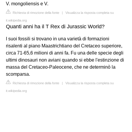
V. mongoliensis e V.
Richiesta di rimozione della fonte
|
Visualizza la risposta completa su
it.wikipedia.org
Quanti anni ha il T Rex di Jurassic World?
I suoi fossili si trovano in una varietà di formazioni
risalenti al piano Maastrichtiano del Cretaceo superiore,
circa 71-65,6 milioni di anni fa. Fu una delle specie degli
ultimi dinosauri non aviani quando si ebbe l'estinzione di
massa del Cretaceo-Paleocene, che ne determinò la
scomparsa.
Richiesta di rimozione della fonte
|
Visualizza la risposta completa su
it.wikipedia.org