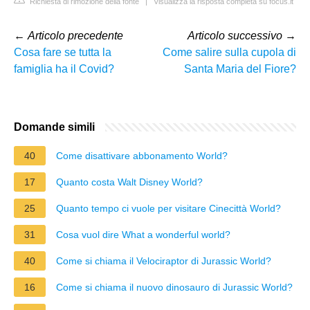
Richiesta di rimozione della fonte
|
Visualizza la risposta completa su focus.it
←
Articolo precedente
Articolo successivo
→
Cosa fare se tutta la
Come salire sulla cupola di
famiglia ha il Covid?
Santa Maria del Fiore?
Domande simili
40
Come disattivare abbonamento World?
17
Quanto costa Walt Disney World?
25
Quanto tempo ci vuole per visitare Cinecittà World?
31
Cosa vuol dire What a wonderful world?
40
Come si chiama il Velociraptor di Jurassic World?
16
Come si chiama il nuovo dinosauro di Jurassic World?