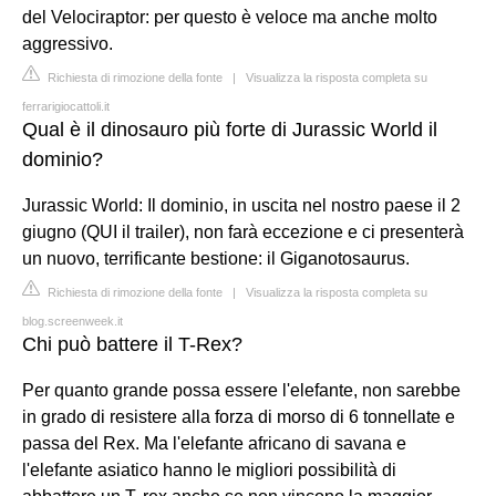
del Velociraptor: per questo è veloce ma anche molto
aggressivo.
Richiesta di rimozione della fonte
|
Visualizza la risposta completa su
ferrarigiocattoli.it
Qual è il dinosauro più forte di Jurassic World il
dominio?
Jurassic World: Il dominio, in uscita nel nostro paese il 2
giugno (QUI il trailer), non farà eccezione e ci presenterà
un nuovo, terrificante bestione: il Giganotosaurus.
Richiesta di rimozione della fonte
|
Visualizza la risposta completa su
blog.screenweek.it
Chi può battere il T-Rex?
Per quanto grande possa essere l'elefante, non sarebbe
in grado di resistere alla forza di morso di 6 tonnellate e
passa del Rex. Ma l'elefante africano di savana e
l'elefante asiatico hanno le migliori possibilità di