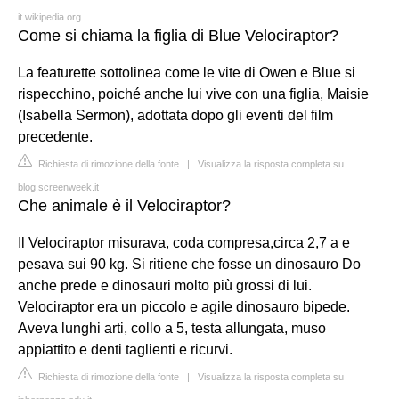
it.wikipedia.org
Come si chiama la figlia di Blue Velociraptor?
La featurette sottolinea come le vite di Owen e Blue si
rispecchino, poiché anche lui vive con una figlia, Maisie
(Isabella Sermon), adottata dopo gli eventi del film
precedente.
Richiesta di rimozione della fonte
|
Visualizza la risposta completa su
blog.screenweek.it
Che animale è il Velociraptor?
Il Velociraptor misurava, coda compresa,circa 2,7 a e
pesava sui 90 kg. Si ritiene che fosse un dinosauro Do
anche prede e dinosauri molto più grossi di lui.
Velociraptor era un piccolo e agile dinosauro bipede.
Aveva lunghi arti, collo a 5, testa allungata, muso
appiattito e denti taglienti e ricurvi.
Richiesta di rimozione della fonte
|
Visualizza la risposta completa su