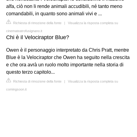
alfa, ciò non li rende animali accudibili, né tanto meno
comandabili, in quanto sono animali vivi e ...
Richiesta di rimozione della fonte
|
Visualizza la risposta completa su
cinemateatrofusignano.it
Chi è il Velociraptor Blue?
Owen è il personaggio interpretato da Chris Pratt, mentre
Blue è la Velociraptor che Owen ha seguito nella crescita
e che ora avrà un ruolo molto importante nella storia di
questo terzo capitolo...
Richiesta di rimozione della fonte
|
Visualizza la risposta completa su
comingsoon.it