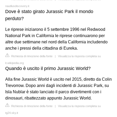
nautilusdiscovery.it
Dove è stato girato Jurassic Park il mondo
perduto?
Le riprese iniziarono il 5 settembre 1996 nel Redwood
National Park in California le riprese continuarono per
altre due settimane nel nord della California includendo
anche i pressi della cittadina di Eureka.
Richiesta di rimozione della fonte
|
Visualizza la risposta completa su
it.wikipedia.org
Quando è uscito il primo Jurassic World?
Alla fine Jurassic World è uscito nel 2015, diretto da Colin
Trevorrow. Dopo anni dagli incidenti di Jurassic Park, su
Isla Nublar è stato lanciato il parco divertimenti con i
dinosauri, ribattezzato appunto Jurassic World.
Richiesta di rimozione della fonte
|
Visualizza la risposta completa su
tg24.sky.it