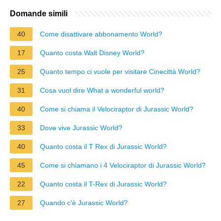
Domande simili
40
Come disattivare abbonamento World?
17
Quanto costa Walt Disney World?
25
Quanto tempo ci vuole per visitare Cinecittà World?
31
Cosa vuol dire What a wonderful world?
40
Come si chiama il Velociraptor di Jurassic World?
33
Dove vive Jurassic World?
40
Quanto costa il T Rex di Jurassic World?
45
Come si chiamano i 4 Velociraptor di Jurassic World?
22
Quanto costa il T-Rex di Jurassic World?
27
Quando c'è Jurassic World?