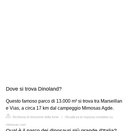
Dove si trova Dinoland?
Questo famoso parco di 13.000 m² si trova tra Marseillan
e Vias, a circa 17 km dal campeggio Mimosas Agde.
Richiesta di rimozione della fonte
|
Visualizza la risposta completa su
mimosas.com
Qual è il parco dei dinosauri più grande d'Italia?