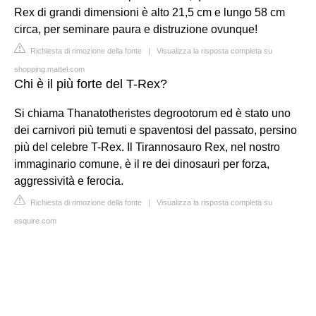
Rex di grandi dimensioni è alto 21,5 cm e lungo 58 cm
circa, per seminare paura e distruzione ovunque!
Richiesta di rimozione della fonte
|
Visualizza la risposta completa su
shopping.mattel.com
Chi è il più forte del T-Rex?
Si chiama Thanatotheristes degrootorum ed è stato uno
dei carnivori più temuti e spaventosi del passato, persino
più del celebre T-Rex. Il Tirannosauro Rex, nel nostro
immaginario comune, è il re dei dinosauri per forza,
aggressività e ferocia.
Richiesta di rimozione della fonte
|
Visualizza la risposta completa su
esquire.com