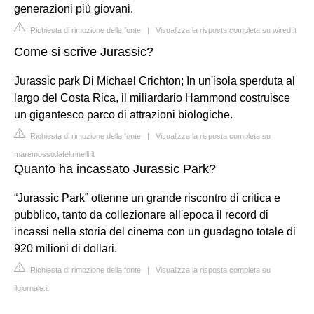
generazioni più giovani.
Richiesta di rimozione della fonte
|
Visualizza la risposta completa su wired.it
Come si scrive Jurassic?
Jurassic park Di Michael Crichton; In un'isola sperduta al
largo del Costa Rica, il miliardario Hammond costruisce
un gigantesco parco di attrazioni biologiche.
Richiesta di rimozione della fonte
|
Visualizza la risposta completa su
maremosso.lafeltrinelli.it
Quanto ha incassato Jurassic Park?
“Jurassic Park” ottenne un grande riscontro di critica e
pubblico, tanto da collezionare all'epoca il record di
incassi nella storia del cinema con un guadagno totale di
920 milioni di dollari.
Richiesta di rimozione della fonte
|
Visualizza la risposta completa su
ilgiornale.it