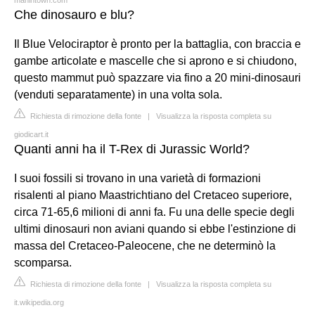
Che dinosauro e blu?
Il Blue Velociraptor è pronto per la battaglia, con braccia e
gambe articolate e mascelle che si aprono e si chiudono,
questo mammut può spazzare via fino a 20 mini-dinosauri
(venduti separatamente) in una volta sola.
Richiesta di rimozione della fonte
|
Visualizza la risposta completa su
giodicart.it
Quanti anni ha il T-Rex di Jurassic World?
I suoi fossili si trovano in una varietà di formazioni
risalenti al piano Maastrichtiano del Cretaceo superiore,
circa 71-65,6 milioni di anni fa. Fu una delle specie degli
ultimi dinosauri non aviani quando si ebbe l'estinzione di
massa del Cretaceo-Paleocene, che ne determinò la
scomparsa.
Richiesta di rimozione della fonte
|
Visualizza la risposta completa su
it.wikipedia.org