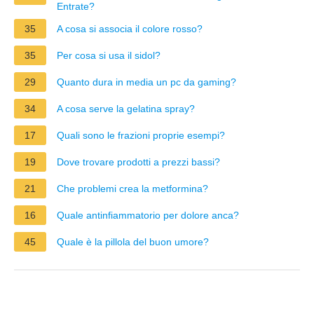
Entrate?
35
A cosa si associa il colore rosso?
35
Per cosa si usa il sidol?
29
Quanto dura in media un pc da gaming?
34
A cosa serve la gelatina spray?
17
Quali sono le frazioni proprie esempi?
19
Dove trovare prodotti a prezzi bassi?
21
Che problemi crea la metformina?
16
Quale antinfiammatorio per dolore anca?
45
Quale è la pillola del buon umore?