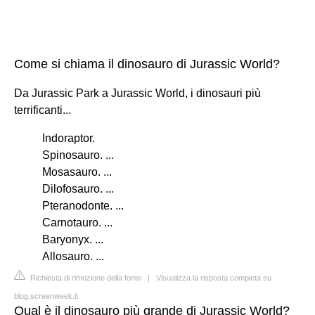
Come si chiama il dinosauro di Jurassic World?
Da Jurassic Park a Jurassic World, i dinosauri più
terrificanti...
Indoraptor.
Spinosauro. ...
Mosasauro. ...
Dilofosauro. ...
Pteranodonte. ...
Carnotauro. ...
Baryonyx. ...
Allosauro. ...
Richiesta di rimozione della fonte
|
Visualizza la risposta completa su
blog.screenweek.it
Qual è il dinosauro più grande di Jurassic World?