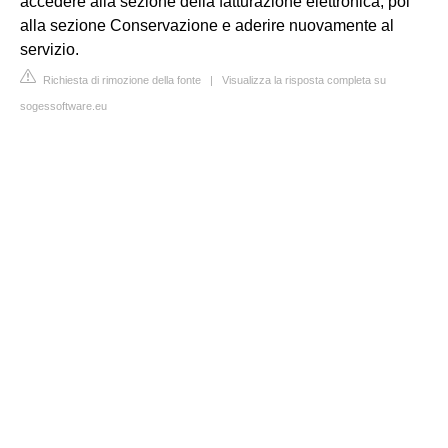
accedere alla sezione della fatturazione elettronica, poi
alla sezione Conservazione e aderire nuovamente al
servizio.
Richiesta di rimozione della fonte
|
Visualizza la risposta completa su
sogessoftware.eu