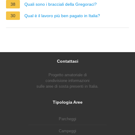
38
Quali sono i bracciali della Gregoraci?
30
Qual è il lavoro più ben pagato in Italia?
Contattaci
Progetto amatoriale di
condivisione informazioni
sulle aree di sosta presenti in Italia.
Tipologia Aree
Parcheggi
Campeggi