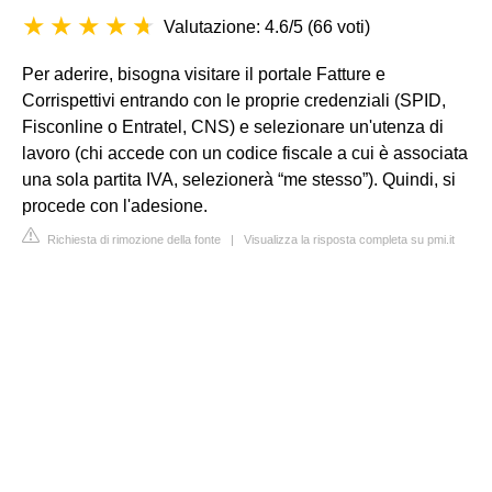
Valutazione: 4.6/5
(
66 voti
)
Per aderire, bisogna visitare il portale Fatture e
Corrispettivi entrando con le proprie credenziali (SPID,
Fisconline o Entratel, CNS) e selezionare un'utenza di
lavoro (chi accede con un codice fiscale a cui è associata
una sola partita IVA, selezionerà “me stesso”). Quindi, si
procede con l'adesione.
Richiesta di rimozione della fonte
|
Visualizza la risposta completa su pmi.it