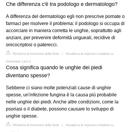
Che differenza c'è tra podologo e dermatologo?
A differenza del dermatologo egli non prescrive pomate o
farmaci per risolvere il problema: il podologo si occupa di
accorciare in maniera corretta le unghie, soprattutto agli
anziani, per prevenire deformità ungueali, recidive di
onicocriptosi o paterecci.
Richiesta di rimozione della fonte
|
Visualizza la risposta completa su
humanitas-care.it
Cosa significa quando le unghie dei piedi
diventano spesse?
Sebbene ci siano molte potenziali cause di unghie
spesse, un'infezione fungina è la causa più probabile
nelle unghie dei piedi. Anche altre condizioni, come la
psoriasi o il diabete, possono causare lo sviluppo di
unghie spesse.
Richiesta di rimozione della fonte
|
Visualizza la risposta completa su