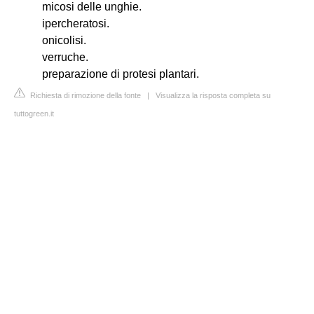
micosi delle unghie.
ipercheratosi.
onicolisi.
verruche.
preparazione di protesi plantari.
Richiesta di rimozione della fonte
|
Visualizza la risposta completa su
tuttogreen.it