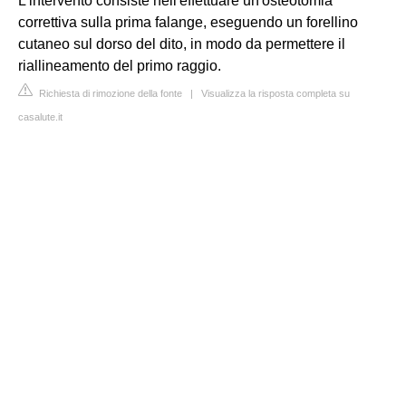
L'intervento consiste nell'effettuare un'osteotomia
correttiva sulla prima falange, eseguendo un forellino
cutaneo sul dorso del dito, in modo da permettere il
riallineamento del primo raggio.
Richiesta di rimozione della fonte
|
Visualizza la risposta completa su
casalute.it