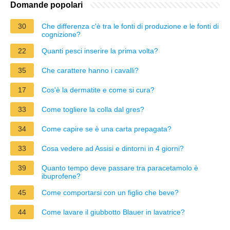
Domande popolari
30
Che differenza c'è tra le fonti di produzione e le fonti di
cognizione?
22
Quanti pesci inserire la prima volta?
35
Che carattere hanno i cavalli?
17
Cos'è la dermatite e come si cura?
33
Come togliere la colla dal gres?
34
Come capire se è una carta prepagata?
33
Cosa vedere ad Assisi e dintorni in 4 giorni?
39
Quanto tempo deve passare tra paracetamolo è
ibuprofene?
45
Come comportarsi con un figlio che beve?
44
Come lavare il giubbotto Blauer in lavatrice?