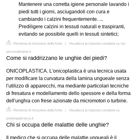
Mantenere una corretta igiene personale lavando i
piedi tutti i giorni, asciugandoli con cura e
cambiando i calzini frequentemente. ...
Prediligere calzini in tessuti naturali e traspiranti,
evitando se possibile quelli in tessuti sintetici;
Richiesta di rimozione della fonte
|
Visualizza la risposta completa su my-
personaltrainer.it
Come si raddrizzano le unghie dei piedi?
ONICOPLASTICA. L'onicoplastica è una tecnica usata
per modificare la curvatura della lamina ungueale senza
l'utilizzo di apparecchi, ma mediante particolari tecniche
di fresatura e modellamento dello spessore e della forma
dell'unghia con frese azionate da micromotori o turbine.
Richiesta di rimozione della fonte
|
Visualizza la risposta completa su
podologiabrasca.it
Chi si occupa delle malattie delle unghie?
Il medico che si occupa delle malattie ungueali è il