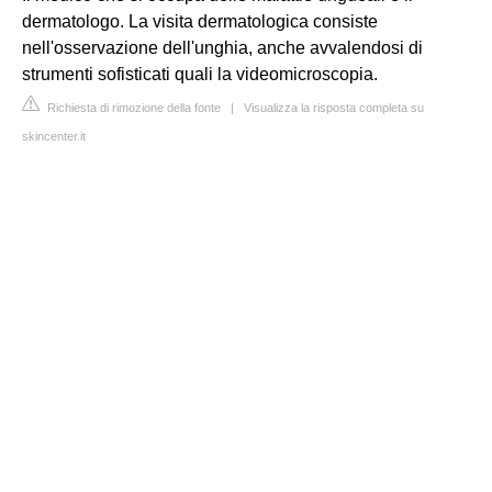
dermatologo. La visita dermatologica consiste
nell'osservazione dell'unghia, anche avvalendosi di
strumenti sofisticati quali la videomicroscopia.
Richiesta di rimozione della fonte
|
Visualizza la risposta completa su
skincenter.it