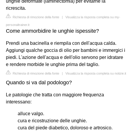
unghie deformate (laminectomia) per evitarne la
ricrescita.
Richiesta di rimozione della fonte
|
Visualizza la risposta completa su my-
personaltrainer.it
Come ammorbidire le unghie ispessite?
Prendi una bacinella e riempila con dell'acqua calda.
Aggiungi qualche goccia di olio per bambini e immergici i
piedi. L'azione dell'acqua e dell'olio servono per idratare
e rendere morbide le unghie prima del taglio.
Richiesta di rimozione della fonte
|
Visualizza la risposta completa su notizie.it
Quando si va dal podologo?
Le patologie che tratta con maggiore frequenza
interessano:
alluce valgo.
cura e ricostruzione delle unghie.
cura del piede diabetico, doloroso e artrosico.