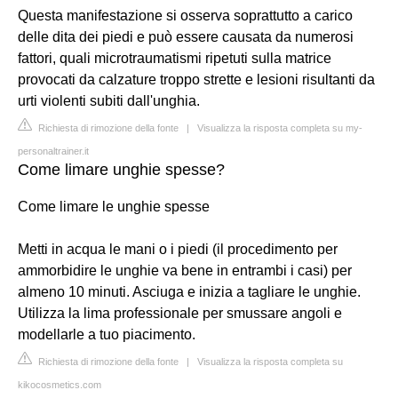
Questa manifestazione si osserva soprattutto a carico
delle dita dei piedi e può essere causata da numerosi
fattori, quali microtraumatismi ripetuti sulla matrice
provocati da calzature troppo strette e lesioni risultanti da
urti violenti subiti dall'unghia.
Richiesta di rimozione della fonte
|
Visualizza la risposta completa su my-
personaltrainer.it
Come limare unghie spesse?
Come limare le unghie spesse
Metti in acqua le mani o i piedi (il procedimento per
ammorbidire le unghie va bene in entrambi i casi) per
almeno 10 minuti. Asciuga e inizia a tagliare le unghie.
Utilizza la lima professionale per smussare angoli e
modellarle a tuo piacimento.
Richiesta di rimozione della fonte
|
Visualizza la risposta completa su
kikocosmetics.com