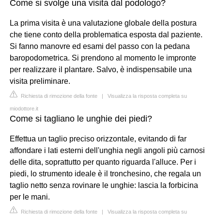
Come si svolge una visita dal podologo?
La prima visita è una valutazione globale della postura
che tiene conto della problematica esposta dal paziente.
Si fanno manovre ed esami del passo con la pedana
baropodometrica. Si prendono al momento le impronte
per realizzare il plantare. Salvo, è indispensabile una
visita preliminare.
Richiesta di rimozione della fonte
|
Visualizza la risposta completa su
miodottore.it
Come si tagliano le unghie dei piedi?
Effettua un taglio preciso orizzontale, evitando di far
affondare i lati esterni dell'unghia negli angoli più carnosi
delle dita, soprattutto per quanto riguarda l'alluce. Per i
piedi, lo strumento ideale è il tronchesino, che regala un
taglio netto senza rovinare le unghie: lascia la forbicina
per le mani.
Richiesta di rimozione della fonte
|
Visualizza la risposta completa su