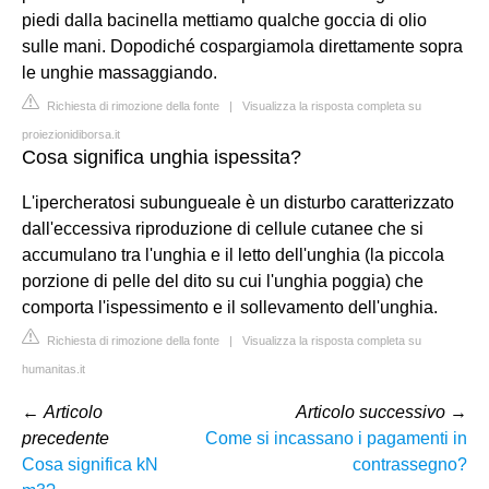
piedi dalla bacinella mettiamo qualche goccia di olio
sulle mani. Dopodiché cospargiamola direttamente sopra
le unghie massaggiando.
Richiesta di rimozione della fonte
|
Visualizza la risposta completa su
proiezionidiborsa.it
Cosa significa unghia ispessita?
L'ipercheratosi subungueale è un disturbo caratterizzato
dall'eccessiva riproduzione di cellule cutanee che si
accumulano tra l'unghia e il letto dell'unghia (la piccola
porzione di pelle del dito su cui l'unghia poggia) che
comporta l'ispessimento e il sollevamento dell'unghia.
Richiesta di rimozione della fonte
|
Visualizza la risposta completa su
humanitas.it
←
Articolo
Articolo successivo
→
precedente
Come si incassano i pagamenti in
Cosa significa kN
contrassegno?