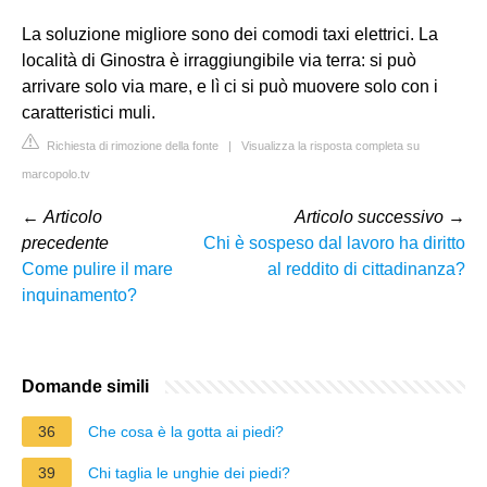
La soluzione migliore sono dei comodi taxi elettrici. La
località di Ginostra è irraggiungibile via terra: si può
arrivare solo via mare, e lì ci si può muovere solo con i
caratteristici muli.
Richiesta di rimozione della fonte
|
Visualizza la risposta completa su
marcopolo.tv
←
Articolo
Articolo successivo
→
precedente
Chi è sospeso dal lavoro ha diritto
Come pulire il mare
al reddito di cittadinanza?
inquinamento?
Domande simili
36
Che cosa è la gotta ai piedi?
39
Chi taglia le unghie dei piedi?