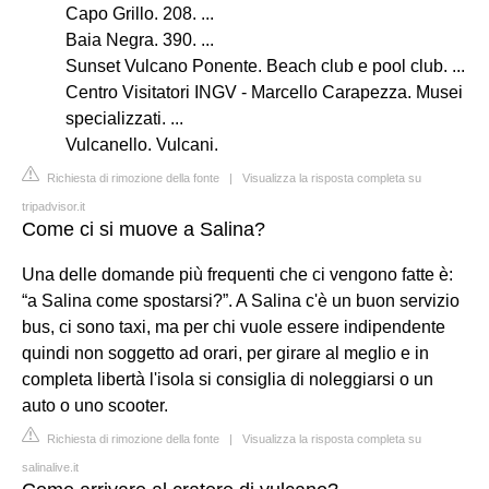
Capo Grillo. 208. ...
Baia Negra. 390. ...
Sunset Vulcano Ponente. Beach club e pool club. ...
Centro Visitatori INGV - Marcello Carapezza. Musei
specializzati. ...
Vulcanello. Vulcani.
Richiesta di rimozione della fonte
|
Visualizza la risposta completa su
tripadvisor.it
Come ci si muove a Salina?
Una delle domande più frequenti che ci vengono fatte è:
“a Salina come spostarsi?”. A Salina c'è un buon servizio
bus, ci sono taxi, ma per chi vuole essere indipendente
quindi non soggetto ad orari, per girare al meglio e in
completa libertà l'isola si consiglia di noleggiarsi o un
auto o uno scooter.
Richiesta di rimozione della fonte
|
Visualizza la risposta completa su
salinalive.it