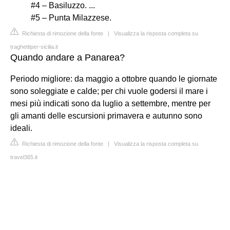
#4 – Basiluzzo. ...
#5 – Punta Milazzese.
Richiesta di rimozione della fonte
|
Visualizza la risposta completa su
traghettiper-sicilia.it
Quando andare a Panarea?
Periodo migliore: da maggio a ottobre quando le giornate
sono soleggiate e calde; per chi vuole godersi il mare i
mesi più indicati sono da luglio a settembre, mentre per
gli amanti delle escursioni primavera e autunno sono
ideali.
Richiesta di rimozione della fonte
|
Visualizza la risposta completa su
travel365.it