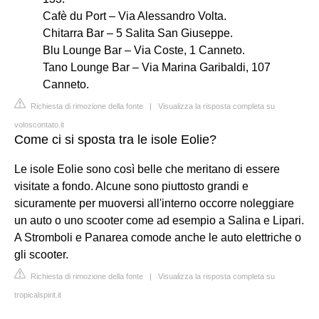
Cafè du Port – Via Alessandro Volta.
Chitarra Bar – 5 Salita San Giuseppe.
Blu Lounge Bar – Via Coste, 1 Canneto.
Tano Lounge Bar – Via Marina Garibaldi, 107
Canneto.
Richiesta di rimozione della fonte
|
Visualizza la risposta completa su
voloscontato.it
Come ci si sposta tra le isole Eolie?
Le isole Eolie sono così belle che meritano di essere
visitate a fondo. Alcune sono piuttosto grandi e
sicuramente per muoversi all'interno occorre noleggiare
un auto o uno scooter come ad esempio a Salina e Lipari.
A Stromboli e Panarea comode anche le auto elettriche o
gli scooter.
Richiesta di rimozione della fonte
|
Visualizza la risposta completa su
tropicalspirit.it