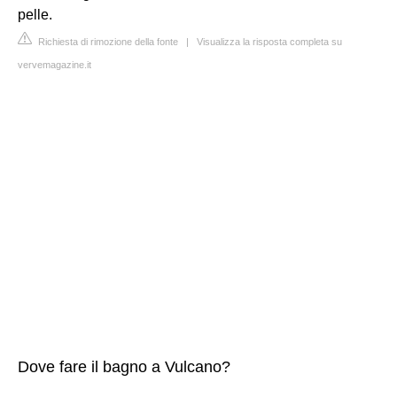
pelle.
Richiesta di rimozione della fonte
|
Visualizza la risposta completa su
vervemagazine.it
Dove fare il bagno a Vulcano?