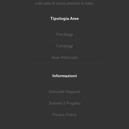
sulle aree di sosta presenti in Italia.
Tipologia Aree
Parcheggi
Campeggi
Aree Attrezzate
Informazioni
Domande frequenti
Sostieni il Progetto
Privacy Policy