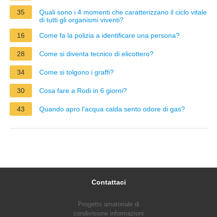
35
Quali sono i 4 momenti che caratterizzano il ciclo vitale
di tutti gli organismi viventi?
16
Come fa la polizia a identificare una persona?
28
Come si diventa tecnico di elicottero?
34
Come si tolgono i graffi?
30
Cosa fare a Rodi in 6 giorni?
43
Quando apro l'acqua calda sento odore di gas?
Contattaci
Progetto amatoriale di
condivisione informazioni