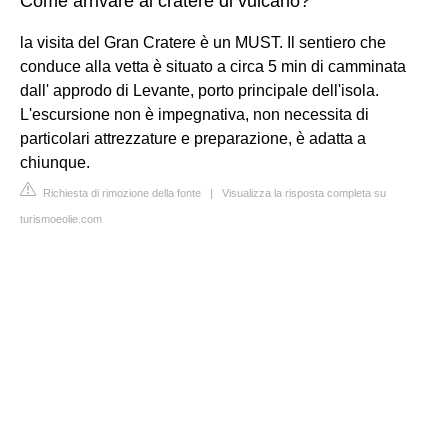
Come arrivare al cratere di vulcano?
la visita del Gran Cratere è un MUST. Il sentiero che
conduce alla vetta è situato a circa 5 min di camminata
dall' approdo di Levante, porto principale dell'isola.
L'escursione non è impegnativa, non necessita di
particolari attrezzature e preparazione, è adatta a
chiunque.
Richiesta di rimozione della fonte
|
Visualizza la risposta completa su
turismoeolie.com