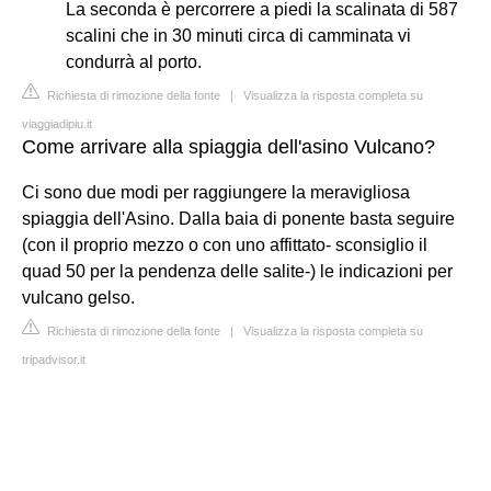
La seconda è percorrere a piedi la scalinata di 587
scalini che in 30 minuti circa di camminata vi
condurrà al porto.
Richiesta di rimozione della fonte
|
Visualizza la risposta completa su
viaggiadipiu.it
Come arrivare alla spiaggia dell'asino Vulcano?
Ci sono due modi per raggiungere la meravigliosa
spiaggia dell'Asino. Dalla baia di ponente basta seguire
(con il proprio mezzo o con uno affittato- sconsiglio il
quad 50 per la pendenza delle salite-) le indicazioni per
vulcano gelso.
Richiesta di rimozione della fonte
|
Visualizza la risposta completa su
tripadvisor.it