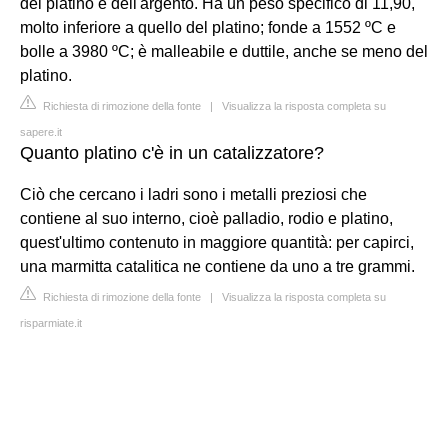
del platino e dell'argento. Ha un peso specifico di 11,90,
molto inferiore a quello del platino; fonde a 1552 ºC e
bolle a 3980 ºC; è malleabile e duttile, anche se meno del
platino.
Richiesta di rimozione della fonte
|
Visualizza la risposta completa su
sapere.it
Quanto platino c'è in un catalizzatore?
Ciò che cercano i ladri sono i metalli preziosi che
contiene al suo interno, cioè palladio, rodio e platino,
quest'ultimo contenuto in maggiore quantità: per capirci,
una marmitta catalitica ne contiene da uno a tre grammi.
Richiesta di rimozione della fonte
|
Visualizza la risposta completa su
risparmiate.it