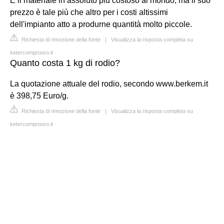
È il materiale in assoluto più costoso al mondo, ma il suo
prezzo è tale più che altro per i costi altissimi
dell'impianto atto a produrne quantità molto piccole.
Richiesta di rimozione della fonte
|
Visualizza la risposta completa su
ketercomprooro.it
Quanto costa 1 kg di rodio?
La quotazione attuale del rodio, secondo www.berkem.it
è 398,75 Euro/g.
Richiesta di rimozione della fonte
|
Visualizza la risposta completa su
ketercomprooro.it