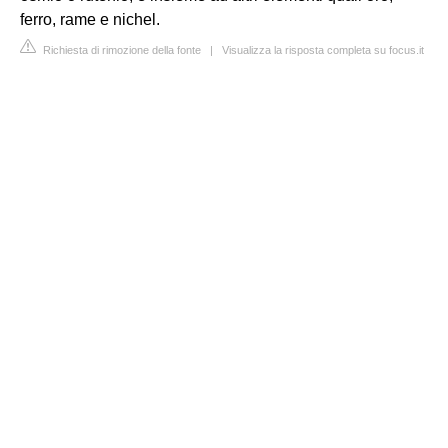
ferro, rame e nichel.
Richiesta di rimozione della fonte
|
Visualizza la risposta completa su focus.it