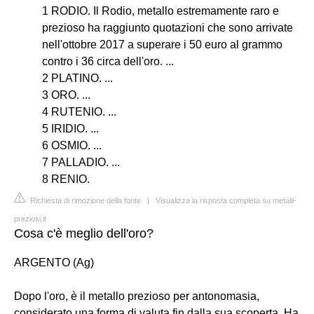
1 RODIO. Il Rodio, metallo estremamente raro e
prezioso ha raggiunto quotazioni che sono arrivate
nell'ottobre 2017 a superare i 50 euro al grammo
contro i 36 circa dell'oro. ...
2 PLATINO. ...
3 ORO. ...
4 RUTENIO. ...
5 IRIDIO. ...
6 OSMIO. ...
7 PALLADIO. ...
8 RENIO.
Richiesta di rimozione della fonte
|
Visualizza la risposta completa su metalli-
preziosi.it
Cosa c'è meglio dell'oro?
ARGENTO (Ag)
Dopo l'oro, è il metallo prezioso per antonomasia,
considerato una forma di valuta fin dalla sua scoperta. Ha