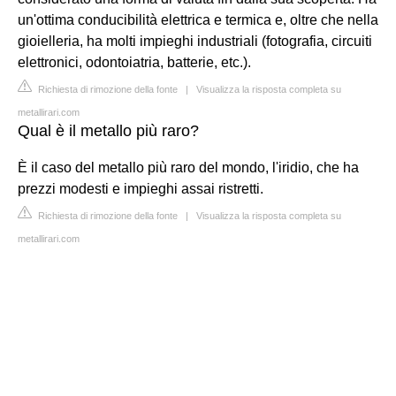
un'ottima conducibilità elettrica e termica e, oltre che nella
gioielleria, ha molti impieghi industriali (fotografia, circuiti
elettronici, odontoiatria, batterie, etc.).
Richiesta di rimozione della fonte
|
Visualizza la risposta completa su
metallirari.com
Qual è il metallo più raro?
È il caso del metallo più raro del mondo, l'iridio, che ha
prezzi modesti e impieghi assai ristretti.
Richiesta di rimozione della fonte
|
Visualizza la risposta completa su
metallirari.com