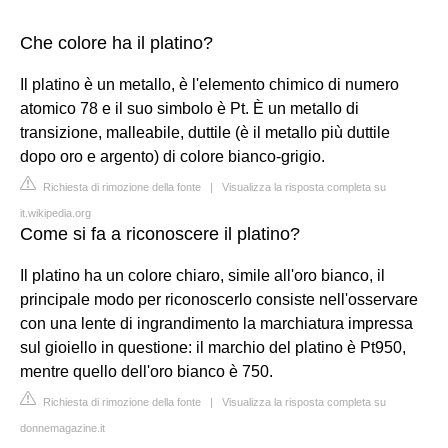
Che colore ha il platino?
Il platino è un metallo, è l'elemento chimico di numero
atomico 78 e il suo simbolo è Pt. È un metallo di
transizione, malleabile, duttile (è il metallo più duttile
dopo oro e argento) di colore bianco-grigio.
Richiesta di rimozione della fonte
|
Visualizza la risposta completa su
it.wikipedia.org
Come si fa a riconoscere il platino?
Il platino ha un colore chiaro, simile all'oro bianco, il
principale modo per riconoscerlo consiste nell'osservare
con una lente di ingrandimento la marchiatura impressa
sul gioiello in questione: il marchio del platino è Pt950,
mentre quello dell'oro bianco è 750.
Richiesta di rimozione della fonte
|
Visualizza la risposta completa su
donnemagazine.it