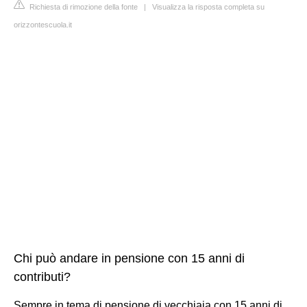
Richiesta di rimozione della fonte
|
Visualizza la risposta completa su
orizzontescuola.it
Chi può andare in pensione con 15 anni di
contributi?
​Sempre in tema di pensione di vecchiaia con 15 anni di