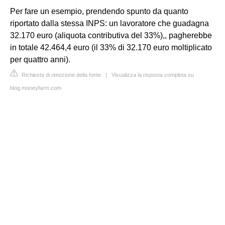
Per fare un esempio, prendendo spunto da quanto
riportato dalla stessa INPS: un lavoratore che guadagna
32.170 euro (aliquota contributiva del 33%),, pagherebbe
in totale 42.464,4 euro (il 33% di 32.170 euro moltiplicato
per quattro anni).
Richiesta di rimozione della fonte
|
Visualizza la risposta completa su
blog.moneyfarm.com