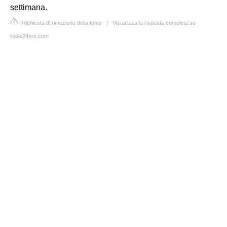
settimana.
Richiesta di rimozione della fonte
|
Visualizza la risposta completa su
ilsole24ore.com