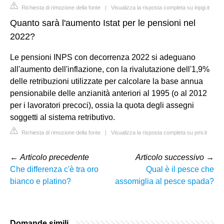
Richiesta di rimozione della fonte
|
Visualizza la risposta completa su inpgi.it
Quanto sarà l'aumento Istat per le pensioni nel
2022?
Le pensioni INPS con decorrenza 2022 si adeguano
all'aumento dell'inflazione, con la rivalutazione dell'1,9%
delle retribuzioni utilizzate per calcolare la base annua
pensionabile delle anzianità anteriori al 1995 (o al 2012
per i lavoratori precoci), ossia la quota degli assegni
soggetti al sistema retributivo.
Richiesta di rimozione della fonte
|
Visualizza la risposta completa su pmi.it
←
Articolo precedente
Articolo successivo
→
Che differenza c'è tra oro
Qual è il pesce che
bianco e platino?
assomiglia al pesce spada?
Domande simili