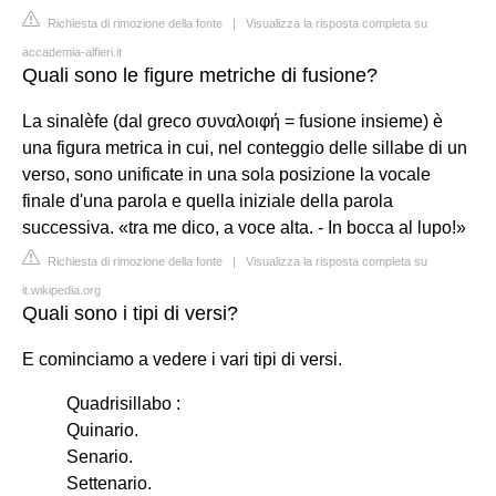
Richiesta di rimozione della fonte
|
Visualizza la risposta completa su
accademia-alfieri.it
Quali sono le figure metriche di fusione?
La sinalèfe (dal greco συναλοιφή = fusione insieme) è
una figura metrica in cui, nel conteggio delle sillabe di un
verso, sono unificate in una sola posizione la vocale
finale d'una parola e quella iniziale della parola
successiva. «tra me dico, a voce alta. - In bocca al lupo!»
Richiesta di rimozione della fonte
|
Visualizza la risposta completa su
it.wikipedia.org
Quali sono i tipi di versi?
E cominciamo a vedere i vari tipi di versi.
Quadrisillabo :
Quinario.
Senario.
Settenario.