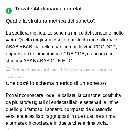
Trovate 44 domande correlate
Qual è la struttura metrica del sonetto?
La struttura metrica. Lo schema rimico del sonetto è molto
vario. Quello originario era composto da rime alternate
ABAB ABAB sia nelle quartine che terzine CDC DCD,
oppure con tre rime ripetute CDE CDE, o ancora con
struttura ABAB ABAB CDE EDC.
Richiesta di rimozione della fonte
|
Visualizza la risposta completa su
it.wikipedia.org
Che cos'è lo schema metrico di un sonetto?
Potrai riconoscere l'ode, la ballata, la canzone, costituita
da più strofe uguali di endecasillabi e settenari; e infine
quello più famoso il sonetto, composto da quattordici
versi endecasillabi raggruppati in due quartine a rima
alternata o incrociata e in due terzine a rima varia.