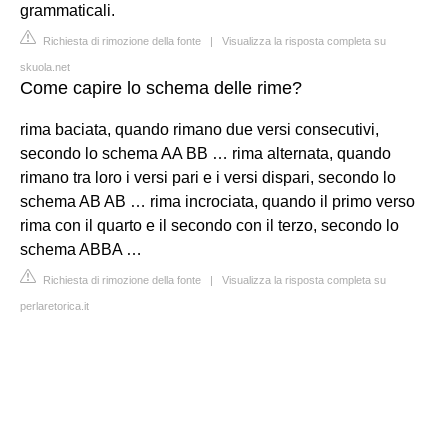
grammaticali.
Richiesta di rimozione della fonte
|
Visualizza la risposta completa su
skuola.net
Come capire lo schema delle rime?
rima baciata, quando rimano due versi consecutivi,
secondo lo schema AA BB … rima alternata, quando
rimano tra loro i versi pari e i versi dispari, secondo lo
schema AB AB … rima incrociata, quando il primo verso
rima con il quarto e il secondo con il terzo, secondo lo
schema ABBA …
Richiesta di rimozione della fonte
|
Visualizza la risposta completa su
perlaretorica.it