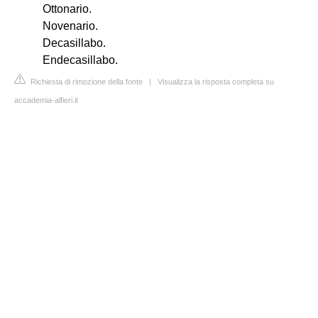
Ottonario.
Novenario.
Decasillabo.
Endecasillabo.
Richiesta di rimozione della fonte
|
Visualizza la risposta completa su
accademia-alfieri.it