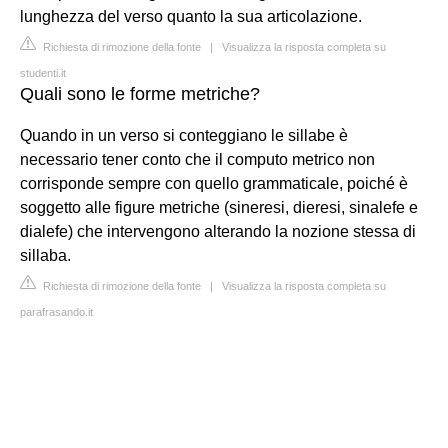
lunghezza del verso quanto la sua articolazione.
Richiesta di rimozione della fonte
|
Visualizza la risposta completa su
studenti.it
Quali sono le forme metriche?
Quando in un verso si conteggiano le sillabe è
necessario tener conto che il computo metrico non
corrisponde sempre con quello grammaticale, poiché è
soggetto alle figure metriche (sineresi, dieresi, sinalefe e
dialefe) che intervengono alterando la nozione stessa di
sillaba.
Richiesta di rimozione della fonte
|
Visualizza la risposta completa su
parafrasando.it