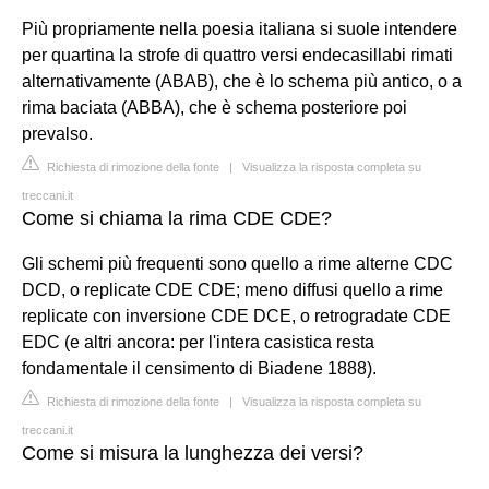
Più propriamente nella poesia italiana si suole intendere
per quartina la strofe di quattro versi endecasillabi rimati
alternativamente (ABAB), che è lo schema più antico, o a
rima baciata (ABBA), che è schema posteriore poi
prevalso.
Richiesta di rimozione della fonte
|
Visualizza la risposta completa su
treccani.it
Come si chiama la rima CDE CDE?
Gli schemi più frequenti sono quello a rime alterne CDC
DCD, o replicate CDE CDE; meno diffusi quello a rime
replicate con inversione CDE DCE, o retrogradate CDE
EDC (e altri ancora: per l'intera casistica resta
fondamentale il censimento di Biadene 1888).
Richiesta di rimozione della fonte
|
Visualizza la risposta completa su
treccani.it
Come si misura la lunghezza dei versi?