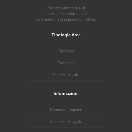
Progetto amatoriale di
condivisione informazioni
sulle aree di sosta presenti in Italia.
Tipologia Aree
Parcheggi
Campeggi
Aree Attrezzate
Informazioni
Domande frequenti
Sostieni il Progetto