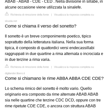
ABAB - ABAB - CDE - CED . Nella divisione in sillabe, in
alcune occasione viene utilizzata la sinalefe.
Richiesta di rimozione della fonte
|
Visualizza la risposta completa su
skuola.net
Come si chiama il verso del sonetto?
Il sonetto è un breve componimento poetico, tipico
soprattutto della letteratura italiana. Nella sua forma
tipica, è composto di quattordici versi endecassillabi
raggruppati in due quartine a rima alternata o incrociata e
in due terzine a rima varia.
Richiesta di rimozione della fonte
|
Visualizza la risposta completa su
digilander.libero.it
Come si chiamano le rime ABBA ABBA CDE CDE?
Lo schema rimico del sonetto è molto vario. Quello
originario era composto da rime alternate ABAB ABAB
sia nelle quartine che terzine CDC DCD, oppure con tre
rime ripetute CDE CDE, o ancora con struttura ABAB