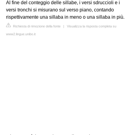
Al fine del conteggio delle sillabe, i versi sdruccioli e i
versi tronchi si misurano sul verso piano, contando
rispettivamente una sillaba in meno o una sillaba in più.
Richiesta di rimozione della fonte
|
Visualizza la risposta completa su
www2.lingue.unibo.it