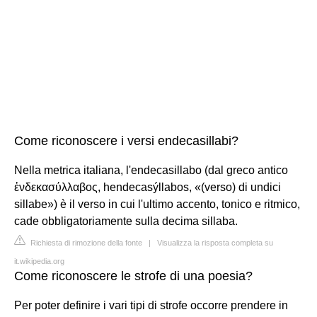
Come riconoscere i versi endecasillabi?
Nella metrica italiana, l'endecasillabo (dal greco antico
ἐνδεκασύλλαβος, hendecasýllabos, «(verso) di undici
sillabe») è il verso in cui l'ultimo accento, tonico e ritmico,
cade obbligatoriamente sulla decima sillaba.
Richiesta di rimozione della fonte
|
Visualizza la risposta completa su
it.wikipedia.org
Come riconoscere le strofe di una poesia?
Per poter definire i vari tipi di strofe occorre prendere in