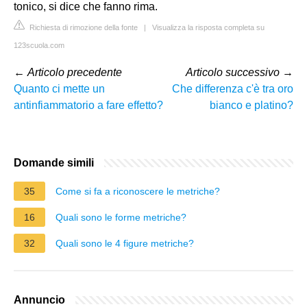
tonico, si dice che fanno rima.
Richiesta di rimozione della fonte
|
Visualizza la risposta completa su
123scuola.com
←
Articolo precedente
Articolo successivo
→
Quanto ci mette un
Che differenza c'è tra oro
antinfiammatorio a fare effetto?
bianco e platino?
Domande simili
35
Come si fa a riconoscere le metriche?
16
Quali sono le forme metriche?
32
Quali sono le 4 figure metriche?
Annuncio