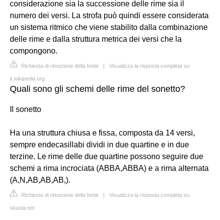
considerazione sia la successione delle rime sia il
numero dei versi. La strofa può quindi essere considerata
un sistema ritmico che viene stabilito dalla combinazione
delle rime e dalla struttura metrica dei versi che la
compongono.
Richiesta di rimozione della fonte
|
Visualizza la risposta completa su
it.wikipedia.org
Quali sono gli schemi delle rime del sonetto?
Il sonetto
Ha una struttura chiusa e fissa, composta da 14 versi,
sempre endecasillabi dividi in due quartine e in due
terzine. Le rime delle due quartine possono seguire due
schemi a rima incrociata (ABBA,ABBA) e a rima alternata
(A,N,AB,AB,AB,).
Richiesta di rimozione della fonte
|
Visualizza la risposta completa su
skuola.net