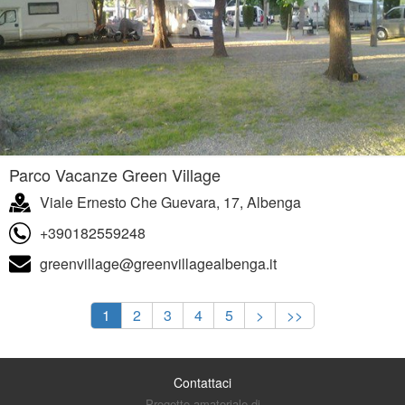
Parco Vacanze Green Village
Viale Ernesto Che Guevara, 17, Albenga
+390182559248
greenvillage@greenvillagealbenga.it
1
2
3
4
5
>
>>
Contattaci
Progetto amatoriale di