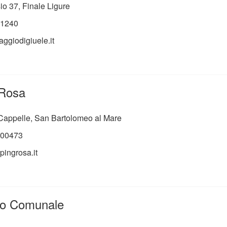
io 37, Finale Ligure
1240
laggiodigiuele.it
Rosa
 Cappelle, San Bartolomeo al Mare
00473
ingrosa.it
io Comunale