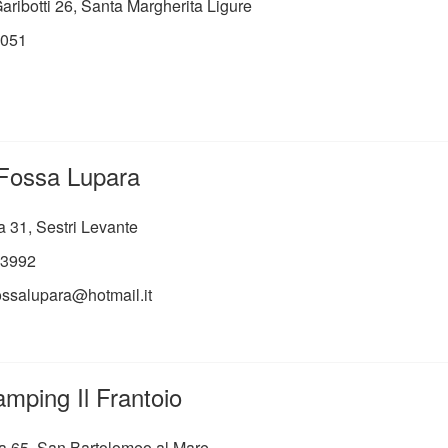
aribotti 26, Santa Margherita Ligure
051
Fossa Lupara
a 31, Sestri Levante
3992
ssalupara@hotmail.it
amping Il Frantoio
la 65, San Bartolomeo al Mare