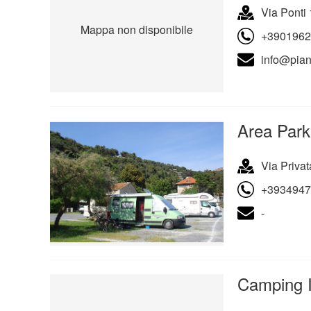
Via Ponti 
Mappa non disponibile
+3901962
info@pian
Area Park
Via Privat
+3934947
-
Camping Il