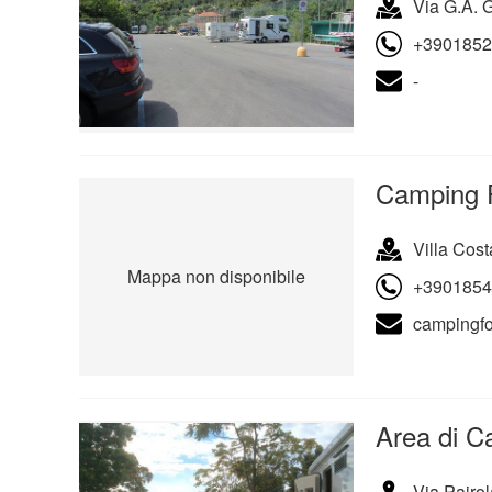
Via G.A. G
+3901852
-
Camping 
Villa Cost
Mappa non disponibile
+3901854
campingfo
Area di C
Via Pairo