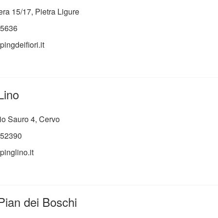
era 15/17, Pietra Ligure
5636
ngdeifiori.it
Lino
io Sauro 4, Cervo
52390
inglino.it
ian dei Boschi