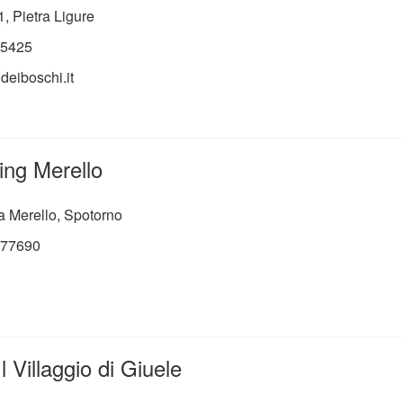
1, Pietra Ligure
5425
deiboschi.it
ing Merello
a Merello, Spotorno
77690
 Villaggio di Giuele