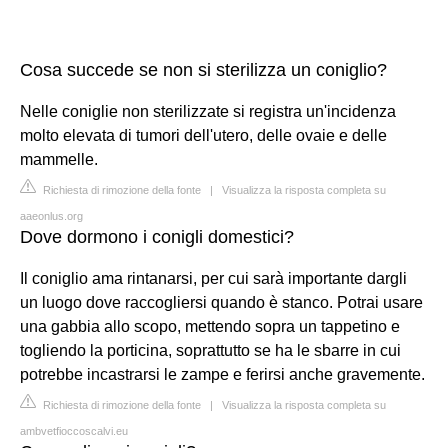
Cosa succede se non si sterilizza un coniglio?
Nelle coniglie non sterilizzate si registra un'incidenza
molto elevata di tumori dell'utero, delle ovaie e delle
mammelle.
Richiesta di rimozione della fonte
|
Visualizza la risposta completa su
aaeonlus.org
Dove dormono i conigli domestici?
Il coniglio ama rintanarsi, per cui sarà importante dargli
un luogo dove raccogliersi quando è stanco. Potrai usare
una gabbia allo scopo, mettendo sopra un tappetino e
togliendo la porticina, soprattutto se ha le sbarre in cui
potrebbe incastrarsi le zampe e ferirsi anche gravemente.
Richiesta di rimozione della fonte
|
Visualizza la risposta completa su
ambvetfioccoscalvi.eu