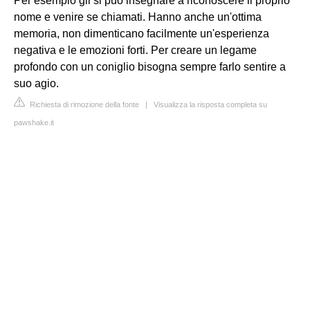
Per esempio gli si può insegnare a riconoscere il proprio
nome e venire se chiamati. Hanno anche un'ottima
memoria, non dimenticano facilmente un'esperienza
negativa e le emozioni forti. Per creare un legame
profondo con un coniglio bisogna sempre farlo sentire a
suo agio.
Richiesta di rimozione della fonte
|
Visualizza la risposta completa su
pawshake.it