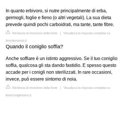
In quanto erbivoro, si nutre principalmente di erba,
germogli, foglie e fieno (o altri vegetali). La sua dieta
prevede quindi pochi carboidrati, ma tante, tante fibre.
Richiesta di rimozione della fonte
|
Visualizza la risposta completa su
ilverdemondo.it
Quando il coniglio soffia?
Anche soffiare è un istinto aggressivo. Se il tuo coniglio
soffia, qualcosa gli sta dando fastidio. E spesso questo
accade per i conigli non sterilizzati. In rare occasioni,
invece, può essere sintomo di noia.
Richiesta di rimozione della fonte
|
Visualizza la risposta completa su
ilmioconiglionano.it