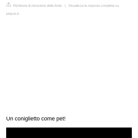
Richiesta di rimozione della fonte
|
Visualizza la risposta completa su
petyoo.it
Un coniglietto come pet!