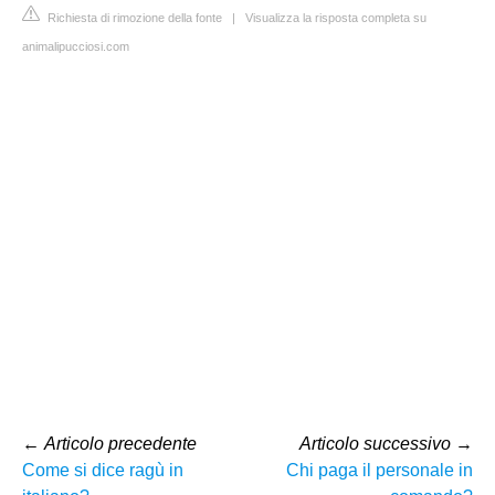
Richiesta di rimozione della fonte
|
Visualizza la risposta completa su
animalipucciosi.com
←
Articolo precedente
Articolo successivo
→
Come si dice ragù in
Chi paga il personale in