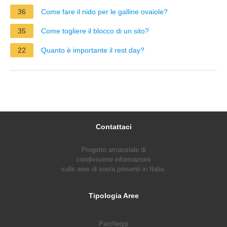
36
Come fare il nido per le galline ovaiole?
35
Come togliere il blocco di un sito?
22
Quanto è importante il rest day?
Contattaci
Progetto amatoriale di
condivisione informazioni
sulle aree di sosta presenti in Italia.
Tipologia Aree
Parcheggi