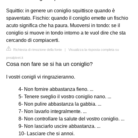
Squittio: in genere un coniglio squittisce quando è
spaventato. Fischio: quando il coniglio emette un fischio
acuto significa che ha paura. Muoversi in tondo: se il
coniglio si muove in tondo intorno a te vuol dire che sta
cercando di compiacerti.
Richiesta di rimozione della fonte
|
Visualizza la risposta completa su
prealpivet.it
Cosa non fare se si ha un coniglio?
I vostri conigli vi ringrazieranno.
4- Non fornire abbastanza fieno. ...
5- Tenere sveglio il vostro coniglio nano. ...
6- Non pulire abbastanza la gabbia. ...
7- Non lavarlo integralmente. ...
8- Non controllare la salute del vostro coniglio. ...
9- Non lasciarlo uscire abbastanza. ...
10- Lasciare che si annoi.