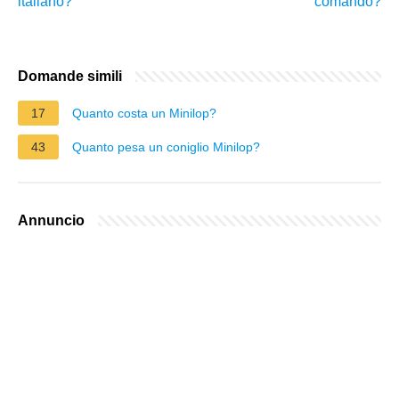
italiano?
comando?
Domande simili
17
Quanto costa un Minilop?
43
Quanto pesa un coniglio Minilop?
Annuncio