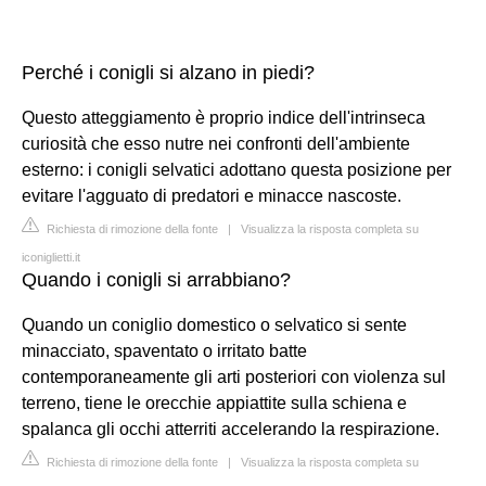
Perché i conigli si alzano in piedi?
Questo atteggiamento è proprio indice dell'intrinseca
curiosità che esso nutre nei confronti dell'ambiente
esterno: i conigli selvatici adottano questa posizione per
evitare l'agguato di predatori e minacce nascoste.
Richiesta di rimozione della fonte
|
Visualizza la risposta completa su
iconiglietti.it
Quando i conigli si arrabbiano?
Quando un coniglio domestico o selvatico si sente
minacciato, spaventato o irritato batte
contemporaneamente gli arti posteriori con violenza sul
terreno, tiene le orecchie appiattite sulla schiena e
spalanca gli occhi atterriti accelerando la respirazione.
Richiesta di rimozione della fonte
|
Visualizza la risposta completa su