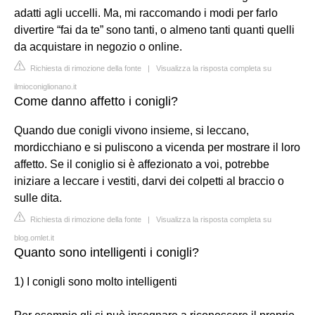
adatti agli uccelli. Ma, mi raccomando i modi per farlo
divertire “fai da te” sono tanti, o almeno tanti quanti quelli
da acquistare in negozio o online.
Richiesta di rimozione della fonte
|
Visualizza la risposta completa su
ilmioconiglionano.it
Come danno affetto i conigli?
Quando due conigli vivono insieme, si leccano,
mordicchiano e si puliscono a vicenda per mostrare il loro
affetto. Se il coniglio si è affezionato a voi, potrebbe
iniziare a leccare i vestiti, darvi dei colpetti al braccio o
sulle dita.
Richiesta di rimozione della fonte
|
Visualizza la risposta completa su
blog.omlet.it
Quanto sono intelligenti i conigli?
1) I conigli sono molto intelligenti