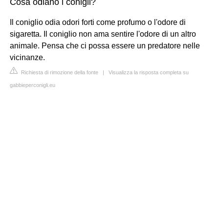
Cosa odiano i conigli?
Il coniglio odia odori forti come profumo o l'odore di
sigaretta. Il coniglio non ama sentire l'odore di un altro
animale. Pensa che ci possa essere un predatore nelle
vicinanze.
Richiesta di rimozione della fonte
|
Visualizza la risposta completa su
gabbieperconigli.eu