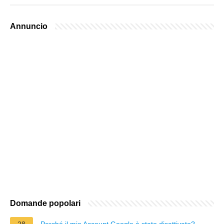
Annuncio
Domande popolari
28
Perché il mio Account Google è stato disattivato?