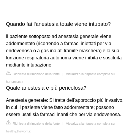
Quando fai l'anestesia totale viene intubato?
Il paziente sottoposto ad anestesia generale viene
addormentato (ricorrendo a farmaci iniettati per via
endovenosa o a gas inalati tramite maschera) e la sua
funzione respiratoria autonoma viene inibita e sostituita
mediante intubazione.
Richiesta di rimozione della fonte
|
Visualizza la risposta completa su
humanitas.it
Quale anestesia e più pericolosa?
Anestesia generale: Si tratta dell'approccio più invasivo,
in cui il paziente viene fatto addormentare; possono
essere usati sia farmaci inanti che per via endovenosa.
Richiesta di rimozione della fonte
|
Visualizza la risposta completa su
healthy.thewom.it