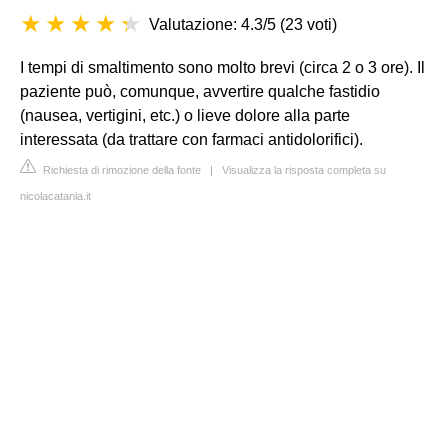
Valutazione: 4.3/5
(
23 voti
)
I tempi di smaltimento sono molto brevi (circa 2 o 3 ore). Il
paziente può, comunque, avvertire qualche fastidio
(nausea, vertigini, etc.) o lieve dolore alla parte
interessata (da trattare con farmaci antidolorifici).
Richiesta di rimozione della fonte
|
Visualizza la risposta completa su
nicolacatania.it