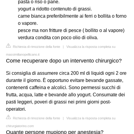
pasta o riso o pane.
yogurt a ridotto contenuto di grassi.
carne bianca preferibilmente ai ferri o bollita o forno
o vapore.
pesce ma non fritture di pesce ( bollito o al vapore)
verdura condita con poco olio di oliva.
Richiesta di rimozione della fonte
|
Visualizza la risposta completa su
massimilianopellicano.it
Come recuperare dopo un intervento chirurgico?
Si consiglia di assumere circa 200 ml di liquidi ogni 2 ore
durante il giorno. È opportuno evitare bevande gassate,
contenenti caffeina e alcolici. Sono permessi succhi di
frutta, acqua, latte e bevande allo yogurt. Consumate dei
pasti leggeri, poveri di grassi nei primi giorni post-
operatori.
Richiesta di rimozione della fonte
|
Visualizza la risposta completa su
chirurgiatorino.com
Quante persone muoiono per anestesia?