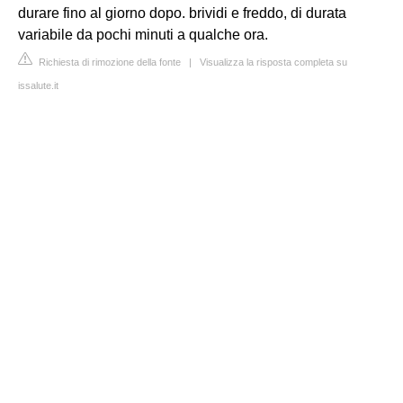
durare fino al giorno dopo. brividi e freddo, di durata
variabile da pochi minuti a qualche ora.
Richiesta di rimozione della fonte
|
Visualizza la risposta completa su
issalute.it