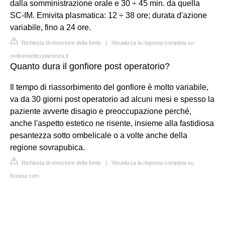
dalla somministrazione orale e 30 ÷ 45 min. da quella
SC-IM. Emivita plasmatica: 12 ÷ 38 ore; durata d'azione
variabile, fino a 24 ore.
Richiesta di rimozione della fonte
|
Visualizza la risposta completa su
ordinemedici.piacenza.it
Quanto dura il gonfiore post operatorio?
Il tempo di riassorbimento del gonfiore è molto variabile,
va da 30 giorni post operatorio ad alcuni mesi e spesso la
paziente avverte disagio e preoccupazione perché,
anche l'aspetto estetico ne risente, insieme alla fastidiosa
pesantezza sotto ombelicale o a volte anche della
regione sovrapubica.
Richiesta di rimozione della fonte
|
Visualizza la risposta completa su
fisioeur.com