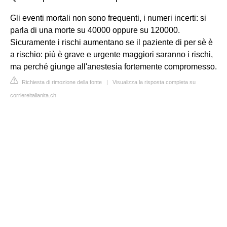
Gli eventi mortali non sono frequenti, i numeri incerti: si
parla di una morte su 40000 oppure su 120000.
Sicuramente i rischi aumentano se il paziente di per sè è
a rischio: più è grave e urgente maggiori saranno i rischi,
ma perché giunge all'anestesia fortemente compromesso.
Richiesta di rimozione della fonte
|
Visualizza la risposta completa su
corriereitalianita.ch