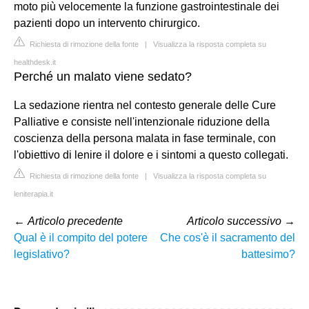
moto più velocemente la funzione gastrointestinale dei
pazienti dopo un intervento chirurgico.
Richiesta di rimozione della fonte
|
Visualizza la risposta completa su
healthdesk.it
Perché un malato viene sedato?
La sedazione rientra nel contesto generale delle Cure
Palliative e consiste nell'intenzionale riduzione della
coscienza della persona malata in fase terminale, con
l'obiettivo di lenire il dolore e i sintomi a questo collegati.
Richiesta di rimozione della fonte
|
Visualizza la risposta completa su
leniterapia.it
←
Articolo precedente
Articolo successivo
→
Qual è il compito del potere
Che cos'è il sacramento del
legislativo?
battesimo?