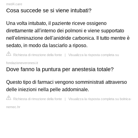
med4.care
Cosa succede se si viene intubati?
Una volta intubato, il paziente riceve ossigeno
direttamente all'interno dei polmoni e viene supportato
nell'eliminazione dell'anidride carbonica. Il tutto mentre è
sedato, in modo da lasciarlo a riposo.
Richiesta di rimozione della fonte
|
Visualizza la risposta completa su
fondazioneveronesi.it
Dove fanno la puntura per anestesia totale?
Questo tipo di farmaci vengono somministrati attraverso
delle iniezioni nella pelle addominale.
Richiesta di rimozione della fonte
|
Visualizza la risposta completa su bolnica-
nemec.hr