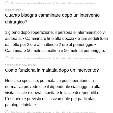
Richiesta di rimozione della fonte
|
Visualizza la risposta completa su
guidaestetica.it
Quanto bisogna camminare dopo un intervento
chirurgico?
1 giorno dopo l'operazione, il personale infermieristico vi
aiuterà a: • Camminare fino alla doccia • Stare seduti fuori
dal letto per 2 ore al mattino e 2 ore al pomeriggio •
Camminare 50 metri al mattino e 50 metri al pomeriggio.
Richiesta di rimozione della fonte
|
Visualizza la risposta completa su
seslhd.health.nsw.gov.au
Come funziona la malattia dopo un intervento?
Nel caso specifico, per malattia post operatorio, la
normativa prevede che il dipendente sia soggetto alla
visita fiscale e dovrà rispettare le fasce di reperibilità.
L'esonero è previsto esclusivamente per particolari
patologie tutelate.
Richiesta di rimozione della fonte
|
Visualizza la risposta completa su