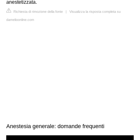
anestetizzata.
Richiesta di rimozione della fonte
|
Visualizza la risposta completa su
damelioonline.com
Anestesia generale: domande frequenti