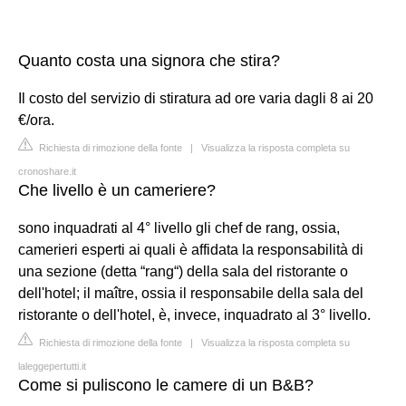
Quanto costa una signora che stira?
Il costo del servizio di stiratura ad ore varia dagli 8 ai 20
€/ora.
Richiesta di rimozione della fonte
|
Visualizza la risposta completa su
cronoshare.it
Che livello è un cameriere?
sono inquadrati al 4° livello gli chef de rang, ossia,
camerieri esperti ai quali è affidata la responsabilità di
una sezione (detta “rang“) della sala del ristorante o
dell'hotel; il maître, ossia il responsabile della sala del
ristorante o dell'hotel, è, invece, inquadrato al 3° livello.
Richiesta di rimozione della fonte
|
Visualizza la risposta completa su
laleggepertutti.it
Come si puliscono le camere di un B&B?