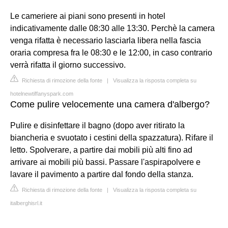
Le cameriere ai piani sono presenti in hotel
indicativamente dalle 08:30 alle 13:30. Perchè la camera
venga rifatta è necessario lasciarla libera nella fascia
oraria compresa fra le 08:30 e le 12:00, in caso contrario
verrà rifatta il giorno successivo.
Richiesta di rimozione della fonte
|
Visualizza la risposta completa su
hotelnewtiffanyspark.com
Come pulire velocemente una camera d'albergo?
Pulire e disinfettare il bagno (dopo aver ritirato la
biancheria e svuotato i cestini della spazzatura). Rifare il
letto. Spolverare, a partire dai mobili più alti fino ad
arrivare ai mobili più bassi. Passare l'aspirapolvere e
lavare il pavimento a partire dal fondo della stanza.
Richiesta di rimozione della fonte
|
Visualizza la risposta completa su
italberghisrl.it