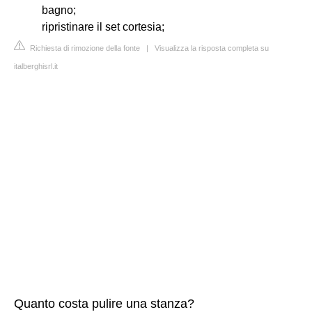
bagno;
ripristinare il set cortesia;
Richiesta di rimozione della fonte
|
Visualizza la risposta completa su
italberghisrl.it
Quanto costa pulire una stanza?