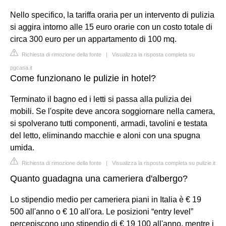
Nello specifico, la tariffa oraria per un intervento di pulizia
si aggira intorno alle 15 euro orarie con un costo totale di
circa 300 euro per un appartamento di 100 mq.
Richiesta di rimozione della fonte
|
Visualizza la risposta completa su
pgcasa.it
Come funzionano le pulizie in hotel?
Terminato il bagno ed i letti si passa alla pulizia dei
mobili. Se l'ospite deve ancora soggiornare nella camera,
si spolverano tutti componenti, armadi, tavolini e testata
del letto, eliminando macchie e aloni con una spugna
umida.
Richiesta di rimozione della fonte
|
Visualizza la risposta completa su pulizie.it
Quanto guadagna una cameriera d'albergo?
Lo stipendio medio per cameriera piani in Italia è € 19
500 all'anno o € 10 all'ora. Le posizioni “entry level”
percepiscono uno stipendio di € 19 100 all'anno, mentre i