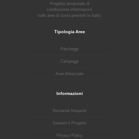
Progetto amatoriale di
condivisione informazioni
sulle aree di sosta presenti in Italia.
Tipologia Aree
Parcheggi
Campeggi
Aree Attrezzate
Informazioni
Domande frequenti
Sostieni il Progetto
Privacy Policy