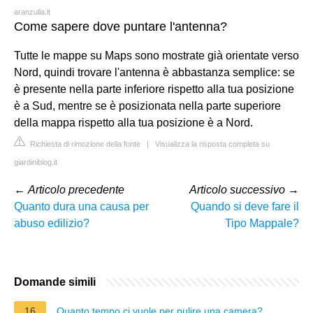
aranzulla.it
Come sapere dove puntare l'antenna?
Tutte le mappe su Maps sono mostrate già orientate verso
Nord, quindi trovare l'antenna è abbastanza semplice: se
è presente nella parte inferiore rispetto alla tua posizione
è a Sud, mentre se è posizionata nella parte superiore
della mappa rispetto alla tua posizione è a Nord.
Richiesta di rimozione della fonte
|
Visualizza la risposta completa su
giardiniblog.it
←
Articolo precedente
Articolo successivo
→
Quanto dura una causa per
Quando si deve fare il
abuso edilizio?
Tipo Mappale?
Domande simili
16
Quanto tempo ci vuole per pulire una camera?