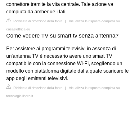
connettore tramite la vita centrale. Tale azione va
compiuta da ambedue i lati.
Richiesta di rimozione della fonte
|
Visualizza la risposta completa su
casaelettrica.eu
Come vedere TV su smart tv senza antenna?
Per assistere ai programmi televisivi in assenza di
un'antenna TV è necessario avere uno smart TV
compatibile con la connessione Wi-Fi, scegliendo un
modello con piattaforma digitale dalla quale scaricare le
app degli emittenti televisivi.
Richiesta di rimozione della fonte
|
Visualizza la risposta completa su
tecnologia.libero.it