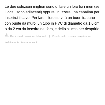
Le due soluzioni migliori sono di fare un foro tra i muri (se
i locali sono adiacenti) oppure utilizzare una canalina per
inserirci il cavo. Per fare il foro servirà un buon trapano
con punte da muro, un tubo in PVC di diametro da 1,6 cm
o da 2 cm da inserire nel foro, e dello stucco per ricoprirlo.
Richiesta di rimozione della fonte
|
Visualizza la risposta completa su
faidatemania.pianetadonna.it