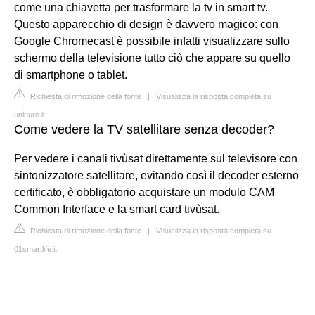
come una chiavetta per trasformare la tv in smart tv.
Questo apparecchio di design è davvero magico: con
Google Chromecast è possibile infatti visualizzare sullo
schermo della televisione tutto ciò che appare su quello
di smartphone o tablet.
Richiesta di rimozione della fonte
|
Visualizza la risposta completa su
unieuro.it
Come vedere la TV satellitare senza decoder?
Per vedere i canali tivùsat direttamente sul televisore con
sintonizzatore satellitare, evitando così il decoder esterno
certificato, è obbligatorio acquistare un modulo CAM
Common Interface e la smart card tivùsat.
Richiesta di rimozione della fonte
|
Visualizza la risposta completa su
01smartlife.it