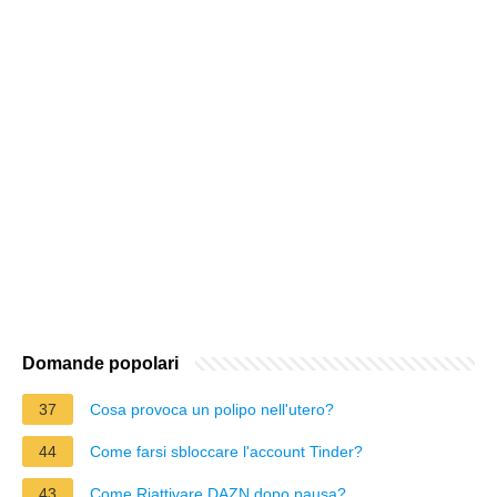
Domande popolari
37
Cosa provoca un polipo nell'utero?
44
Come farsi sbloccare l'account Tinder?
43
Come Riattivare DAZN dopo pausa?