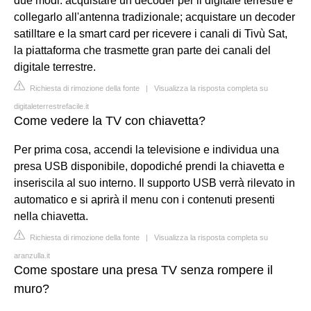
due modi: acquistare un decoder per il digitale terrestre e
collegarlo all'antenna tradizionale; acquistare un decoder
satilltare e la smart card per ricevere i canali di Tivù Sat,
la piattaforma che trasmette gran parte dei canali del
digitale terrestre.
Richiesta di rimozione della fonte
|
Visualizza la risposta completa su
digitaleterrestrefacile.it
Come vedere la TV con chiavetta?
Per prima cosa, accendi la televisione e individua una
presa USB disponibile, dopodiché prendi la chiavetta e
inseriscila al suo interno. Il supporto USB verrà rilevato in
automatico e si aprirà il menu con i contenuti presenti
nella chiavetta.
Richiesta di rimozione della fonte
|
Visualizza la risposta completa su
aranzulla.it
Come spostare una presa TV senza rompere il
muro?