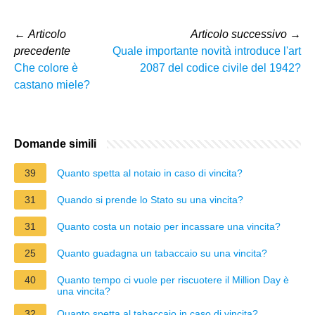
←
Articolo
Articolo successivo
→
precedente
Quale importante novità introduce l'art
Che colore è
2087 del codice civile del 1942?
castano miele?
Domande simili
39
Quanto spetta al notaio in caso di vincita?
31
Quando si prende lo Stato su una vincita?
31
Quanto costa un notaio per incassare una vincita?
25
Quanto guadagna un tabaccaio su una vincita?
40
Quanto tempo ci vuole per riscuotere il Million Day è
una vincita?
32
Quanto spetta al tabaccaio in caso di vincita?