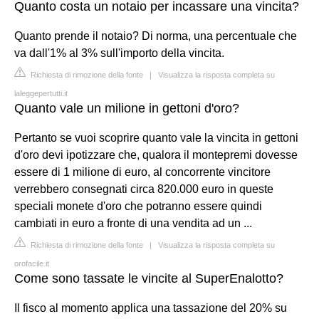
Quanto costa un notaio per incassare una vincita?
Quanto prende il notaio? Di norma, una percentuale che
va dall'1% al 3% sull'importo della vincita.
Richiesta di rimozione della fonte
|
Visualizza la risposta completa su
laleggepertutti.it
Quanto vale un milione in gettoni d'oro?
Pertanto se vuoi scoprire quanto vale la vincita in gettoni
d'oro devi ipotizzare che, qualora il montepremi dovesse
essere di 1 milione di euro, al concorrente vincitore
verrebbero consegnati circa 820.000 euro in queste
speciali monete d'oro che potranno essere quindi
cambiati in euro a fronte di una vendita ad un ...
Richiesta di rimozione della fonte
|
Visualizza la risposta completa su
orofacile.it
Come sono tassate le vincite al SuperEnalotto?
Il fisco al momento applica una tassazione del 20% su