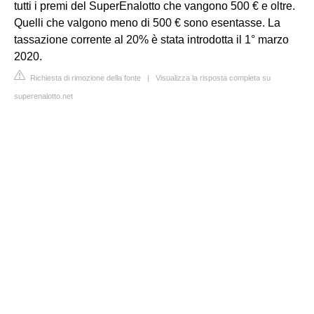
tutti i premi del SuperEnalotto che vangono 500 € e oltre.
Quelli che valgono meno di 500 € sono esentasse. La
tassazione corrente al 20% è stata introdotta il 1° marzo
2020.
Richiesta di rimozione della fonte
|
Visualizza la risposta completa su
superenalotto.net