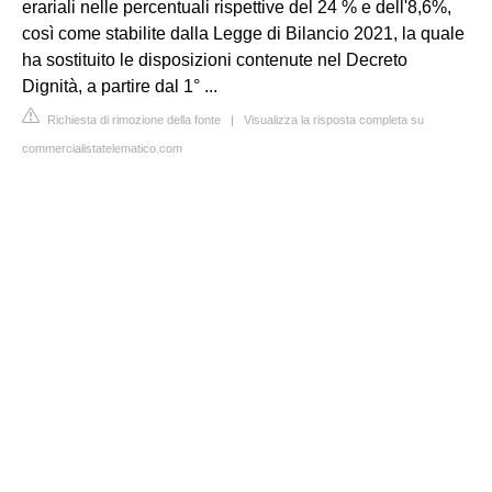
erariali nelle percentuali rispettive del 24 % e dell'8,6%,
così come stabilite dalla Legge di Bilancio 2021, la quale
ha sostituito le disposizioni contenute nel Decreto
Dignità, a partire dal 1° ...
Richiesta di rimozione della fonte
|
Visualizza la risposta completa su
commercialistatelematico.com