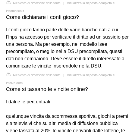
Richiesta di rimozione della fonte
|
Visualizza la risposta completa su
lottomatica.it
Come dichiarare i conti gioco?
I conti gioco fanno parte delle varie banche dati a cui
l'Inps ha accesso per verificare il diritto ad un sussidio per
una persona. Ma per esempio, nel modello Isee
precompilato, o meglio nella DSU precompilata, questi
dati non compaiono. Deve essere il diretto interessato a
comunicare le vincite inserendole nella DSU.
Richiesta di rimozione della fonte
|
Visualizza la risposta completa su
infoiva.com
Come si tassano le vincite online?
I dati e le percentuali
qualunque vincita da scommessa sportiva, giochi a premi
sia televisivi che su altri media di diffusione pubblica
viene tassata al 20%; le vincite derivanti dalle lotterie, le