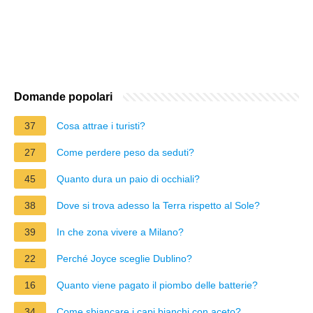
Domande popolari
37
Cosa attrae i turisti?
27
Come perdere peso da seduti?
45
Quanto dura un paio di occhiali?
38
Dove si trova adesso la Terra rispetto al Sole?
39
In che zona vivere a Milano?
22
Perché Joyce sceglie Dublino?
16
Quanto viene pagato il piombo delle batterie?
34
Come sbiancare i capi bianchi con aceto?