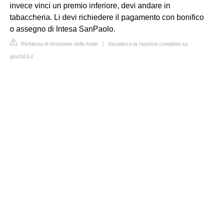
invece vinci un premio inferiore, devi andare in
tabaccheria. Li devi richiedere il pagamento con bonifico
o assegno di Intesa SanPaolo.
Richiesta di rimozione della fonte
|
Visualizza la risposta completa su
giochi24.it