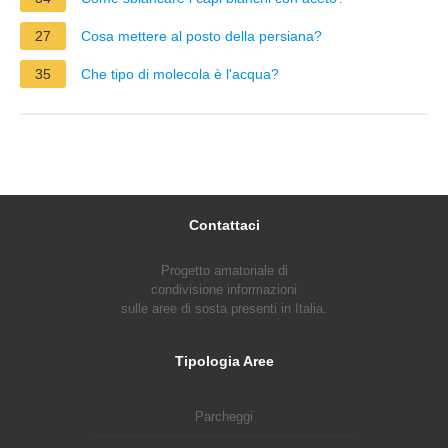
27
Cosa mettere al posto della persiana?
35
Che tipo di molecola è l'acqua?
Contattaci
Progetto amatoriale di
condivisione informazioni
sulle aree di sosta presenti in Italia.
Tipologia Aree
Parcheggi