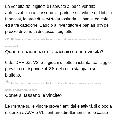
La vendita dei biglietti è riservata ai punti vendita
autorizzati, di cui possono far parte le ricevitorie del lotto, i
tabaccai, le aree di servizio autostradali, i bar, le edicole
ed altre categorie. L'aggio al rivenditore è pari all' 8% del
prezzo di vendita di ciascun biglietto.
Richiesta di rimozione della fonte
|
Visualizza la risposta completa su
adm.gov.it
Quanto guadagna un tabaccaio su una vincita?
6 del DPR 633/72. Sui giochi di lotteria istantanea l'aggio
previsto corrisponde all'8% del costo stampato sul
biglietto.
Richiesta di rimozione della fonte
|
Visualizza la risposta completa su
consultingitaliagroup.com
Come si tassano le vincite?
Le ritenute sulle vincite provenienti dalle attività di gioco a
distanza e AWP e VLT entrano direttamente nelle casse