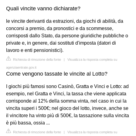
Quali vincite vanno dichiarate?
le vincite derivanti da estrazioni, da giochi di abilità, da
concorsi a premio, da pronostici e da scommesse,
corrisposti dallo Stato, da persone giuridiche pubbliche o
private e, in genere, dai sostituti d'imposta (datori di
lavoro e enti pensionistici).
Richiesta di rimozione della fonte
|
Visualizza la risposta completa su
agenziaentrate.gov.it
Come vengono tassate le vincite al Lotto?
I giochi più famosi sono Casinò, Gratta e Vinci e Lotto: ad
esempio, nel Gratta e Vinci, la tassa che viene applicata
corrisponde al 12% della somma vinta, nel caso in cui la
vincita superi i 500€; nel gioco del lotto, invece, anche se
il vincitore ha vinto più di 500€, la tassazione sulla vincita
è più bassa, ossia ...
Richiesta di rimozione della fonte
|
Visualizza la risposta completa su