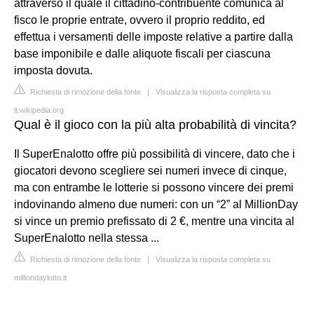
attraverso il quale il cittadino-contribuente comunica al
fisco le proprie entrate, ovvero il proprio reddito, ed
effettua i versamenti delle imposte relative a partire dalla
base imponibile e dalle aliquote fiscali per ciascuna
imposta dovuta.
Richiesta di rimozione della fonte
|
Visualizza la risposta completa su
it.wikipedia.org
Qual è il gioco con la più alta probabilità di vincita?
Il SuperEnalotto offre più possibilità di vincere, dato che i
giocatori devono scegliere sei numeri invece di cinque,
ma con entrambe le lotterie si possono vincere dei premi
indovinando almeno due numeri: con un “2” al MillionDay
si vince un premio prefissato di 2 €, mentre una vincita al
SuperEnalotto nella stessa ...
Richiesta di rimozione della fonte
|
Visualizza la risposta completa su
milliondaylotto.it