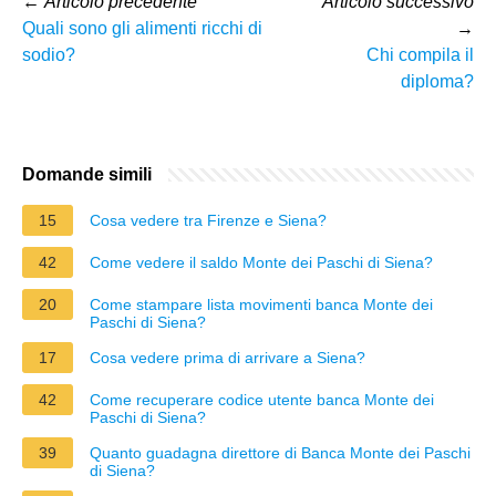
←
Articolo precedente
Articolo successivo
Quali sono gli alimenti ricchi di
→
sodio?
Chi compila il
diploma?
Domande simili
15
Cosa vedere tra Firenze e Siena?
42
Come vedere il saldo Monte dei Paschi di Siena?
20
Come stampare lista movimenti banca Monte dei
Paschi di Siena?
17
Cosa vedere prima di arrivare a Siena?
42
Come recuperare codice utente banca Monte dei
Paschi di Siena?
39
Quanto guadagna direttore di Banca Monte dei Paschi
di Siena?