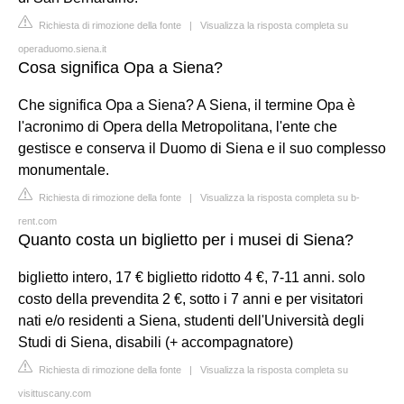
Richiesta di rimozione della fonte
|
Visualizza la risposta completa su
operaduomo.siena.it
Cosa significa Opa a Siena?
Che significa Opa a Siena? A Siena, il termine Opa è
l'acronimo di Opera della Metropolitana, l'ente che
gestisce e conserva il Duomo di Siena e il suo complesso
monumentale.
Richiesta di rimozione della fonte
|
Visualizza la risposta completa su b-
rent.com
Quanto costa un biglietto per i musei di Siena?
biglietto intero, 17 € biglietto ridotto 4 €, 7-11 anni. solo
costo della prevendita 2 €, sotto i 7 anni e per visitatori
nati e/o residenti a Siena, studenti dell'Università degli
Studi di Siena, disabili (+ accompagnatore)
Richiesta di rimozione della fonte
|
Visualizza la risposta completa su
visittuscany.com