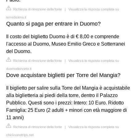
Richiesta di rimozione della fonte
|
Visualizza la risposta completa su
terredisiena.it
Quanto si paga per entrare in Duomo?
Il costo del biglietto Duomo è di € 8,00 e comprende
l'accesso al Duomo, Museo Emilio Greco e Sotterranei
del Duomo.
Richiesta di rimozione della fonte
|
Visualizza la risposta completa su
duomodiorvieto.it
Dove acquistare biglietti per Torre del Mangia?
Il biglietto per salire sulla Torre del Mangia è acquistabile
alla biglietteria ai piedi della torre, dentro il Palazzo
Pubblico. Questi sono i prezzi: Intero: 10 Euro. Ridotto
Famiglia: 25 Euro (2 adulti + minori con età maggiore di
11 anni)
Richiesta di rimozione della fonte
|
Visualizza la risposta completa su
chicksandtrips.net