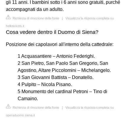
gli 11 anni. I bambini sotto i 6 anni sono gratuiti, purché
accompagnati da un adulto.
Richiesta di rimozione della fonte
|
Visualizza la risposta completa su
hellotickets.it
Cosa vedere dentro il Duomo di Siena?
Posizione dei capolavori all'interno della cattedrale:
1 Acquasantiere – Antonio Federighi.
2 San Pietro, San Paolo San Gregorio, San
Agostino, Altare Piccolomini – Michelangelo.
3 San Giovanni Battista – Donatello.
4 Pulpito – Nicola Pisano.
5 Monumento del cardinal Petroni – Tino di
Camaino.
Richiesta di rimozione della fonte
|
Visualizza la risposta completa su
operaduomo.siena.it