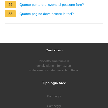
29
Quante punture di ozono si possono fare?
38
Quante pagine deve essere la tesi?
Contattaci
Progetto amatoriale di
condivisione informazioni
sulle aree di sosta presenti in Italia.
Tipologia Aree
Parcheggi
Campeggi