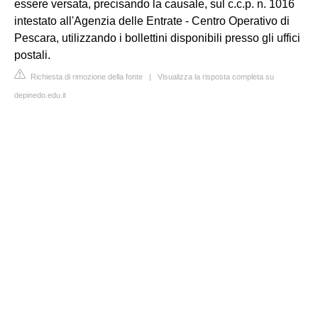
essere versata, precisando la causale, sul c.c.p. n. 1016
intestato all'Agenzia delle Entrate - Centro Operativo di
Pescara, utilizzando i bollettini disponibili presso gli uffici
postali.
Richiesta di rimozione della fonte
|
Visualizza la risposta completa su
depinedo.edu.it