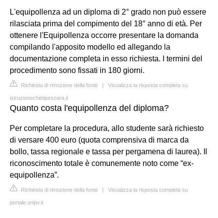
L'equipollenza ad un diploma di 2° grado non può essere
rilasciata prima del compimento del 18° anno di età. Per
ottenere l'Equipollenza occorre presentare la domanda
compilando l'apposito modello ed allegando la
documentazione completa in esso richiesta. I termini del
procedimento sono fissati in 180 giorni.
Richiesta di rimozione della fonte
|
Visualizza la risposta completa su
istruzionechietipescara.it
Quanto costa l'equipollenza del diploma?
Per completare la procedura, allo studente sarà richiesto
di versare 400 euro (quota comprensiva di marca da
bollo, tassa regionale e tassa per pergamena di laurea). Il
riconoscimento totale è comunemente noto come “ex-
equipollenza”.
Richiesta di rimozione della fonte
|
Visualizza la risposta completa su
portale.unipv.it