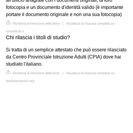
all'ufficio anagrafe con i documenti originali, la loro
fotocopia e un documento d'identità valido (è importante
portare il documento originale e non una sua fotocopia)
Richiesta di rimozione della fonte
|
Visualizza la risposta completa su
sestofacile.it
Chi rilascia i titoli di studio?
Si tratta di un semplice attestato che può essere rilasciato
da Centro Provinciale Istruzione Adulti (CPIA) dove hai
studiato l'italiano.
Richiesta di rimozione della fonte
|
Visualizza la risposta completa su
workisprogress.org