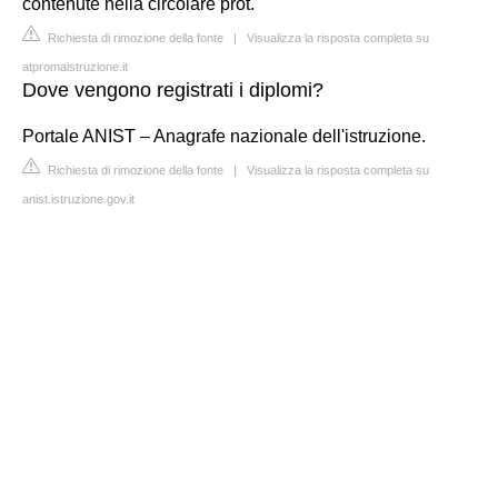
contenute nella circolare prot.
Richiesta di rimozione della fonte
|
Visualizza la risposta completa su
atpromaistruzione.it
Dove vengono registrati i diplomi?
Portale ANIST – Anagrafe nazionale dell'istruzione.
Richiesta di rimozione della fonte
|
Visualizza la risposta completa su
anist.istruzione.gov.it