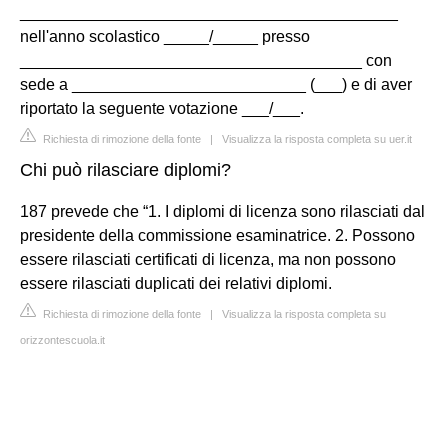
__________________________________________
nell'anno scolastico _____/_____ presso
______________________________________ con
sede a __________________________ (___) e di aver
riportato la seguente votazione ___/___.
Richiesta di rimozione della fonte
|
Visualizza la risposta completa su uer.it
Chi può rilasciare diplomi?
187 prevede che “1. I diplomi di licenza sono rilasciati dal
presidente della commissione esaminatrice. 2. Possono
essere rilasciati certificati di licenza, ma non possono
essere rilasciati duplicati dei relativi diplomi.
Richiesta di rimozione della fonte
|
Visualizza la risposta completa su
orizzontescuola.it