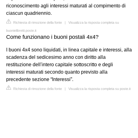
riconoscimento agli interessi maturati al compimento di
ciascun quadriennio.
Richiesta di rimozione della fonte
|
Visualizza la risposta completa su
buonielibretti.poste.it
Come funzionano i buoni postali 4x4?
I buoni 4x4 sono liquidati, in linea capitale e interessi, alla
scadenza del sedicesimo anno con diritto alla
restituzione dell'intero capitale sottoscritto e degli
interessi maturati secondo quanto previsto alla
precedente sezione “Interessi”.
Richiesta di rimozione della fonte
|
Visualizza la risposta completa su poste.it