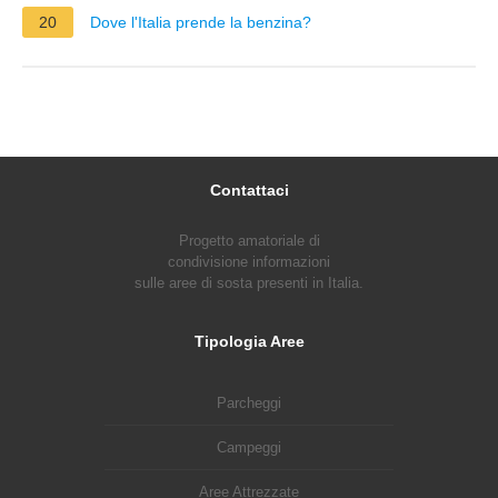
20
Dove l'Italia prende la benzina?
Contattaci
Progetto amatoriale di
condivisione informazioni
sulle aree di sosta presenti in Italia.
Tipologia Aree
Parcheggi
Campeggi
Aree Attrezzate