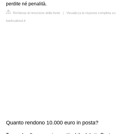
perdite né penalità.
Richiesta di rimozione della fonte
|
Visualizza la risposta completa su
banksabout.it
Quanto rendono 10.000 euro in posta?