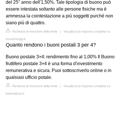
del 25° anno dell'1,50%. Tale tipologia di buono può
essere intestata soltanto alle persone fisiche ma è
ammessa la cointestazione a più soggetti purché non
siano più di quattro.
Richiesta di rimozione della fonte
|
Visualizza la risposta completa su
investireoggi.it
Quanto rendono i buoni postali 3 per 4?
Buono postale 3×4: rendimento fino al 1,00% Il Buono
fruttifero postale 3×4 è una forma d'investimento
remunerativa e sicura. Puoi sottoscriverlo online o in
qualsiasi ufficio potale.
Richiesta di rimozione della fonte
|
Visualizza la risposta completa su
banksabout.it