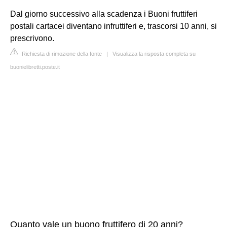
Dal giorno successivo alla scadenza i Buoni fruttiferi
postali cartacei diventano infruttiferi e, trascorsi 10 anni, si
prescrivono.
Richiesta di rimozione della fonte
|
Visualizza la risposta completa su
buonielibretti.poste.it
Quanto vale un buono fruttifero di 20 anni?