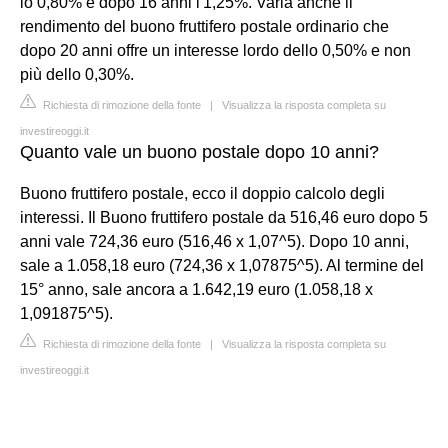
lo 0,80% e dopo 16 anni l'1,25%. Varia anche il
rendimento del buono fruttifero postale ordinario che
dopo 20 anni offre un interesse lordo dello 0,50% e non
più dello 0,30%.
Richiesta di rimozione della fonte
|
Visualizza la risposta completa su
investireoggi.it
Quanto vale un buono postale dopo 10 anni?
Buono fruttifero postale, ecco il doppio calcolo degli
interessi. Il Buono fruttifero postale da 516,46 euro dopo 5
anni vale 724,36 euro (516,46 x 1,07^5). Dopo 10 anni,
sale a 1.058,18 euro (724,36 x 1,07875^5). Al termine del
15° anno, sale ancora a 1.642,19 euro (1.058,18 x
1,091875^5).
Richiesta di rimozione della fonte
|
Visualizza la risposta completa su
investireoggi.it