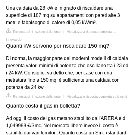
Una caldaia da 28 kW è in grado di riscaldare una
superficie di 187 mq su appartamenti con pareti alte 3
metri e fabbisogno di calore di 0,05 kW/m³.
Richiesta di rimozione della fonte
|
Visualizza la risposta completa su
innovasol.it
Quanti kW servono per riscaldare 150 mq?
Di norma, la maggior parte dei moderni modelli di caldaia
presenta valori minimi di potenza che oscillano tra i 23 ed
i 24 kW. Consiglio: va detto che, per case con una
metratura fino a 150 mq, è sufficiente una caldaia con
potenza da 24 kw.
Richiesta di rimozione della fonte
|
Visualizza la risposta completa su itrnet.it
Quanto costa il gas in bolletta?
Ad oggi il costo del gas metano stabilito dall'ARERA è di
1,049988 €/Smc. Nel mercato libero invece il costo è
stabilito dai vari fornitori. Quanto costa un Smc (standard