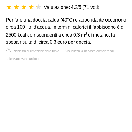
Valutazione: 4.2/5
(
71 voti
)
Per fare una doccia calda (40°C) e abbondante occorrono
circa 100 litri d'acqua. In termini calorici il fabbisogno è di
3
2500 kcal corrispondenti a circa 0,3 m
di metano; la
spesa risulta di circa 0,3 euro per doccia.
Richiesta di rimozione della fonte
|
Visualizza la risposta completa su
scienzagiovane.unibo.it