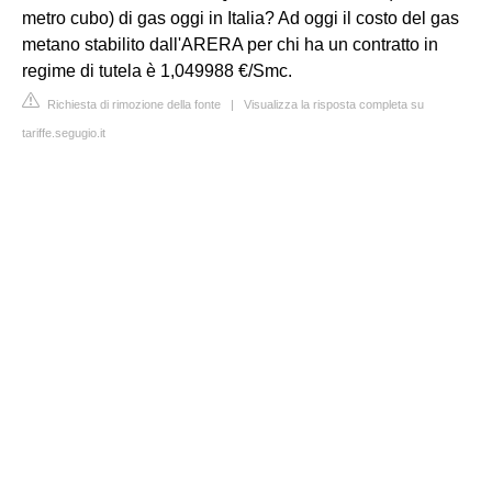
metro cubo) di gas oggi in Italia? Ad oggi il costo del gas
metano stabilito dall'ARERA per chi ha un contratto in
regime di tutela è 1,049988 €/Smc.
Richiesta di rimozione della fonte
|
Visualizza la risposta completa su
tariffe.segugio.it