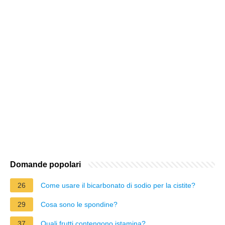
Domande popolari
26
Come usare il bicarbonato di sodio per la cistite?
29
Cosa sono le spondine?
37
Quali frutti contengono istamina?