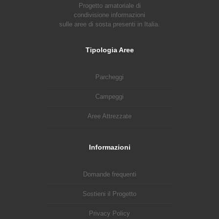
Progetto amatoriale di
condivisione informazioni
sulle aree di sosta presenti in Italia.
Tipologia Aree
Parcheggi
Campeggi
Aree Attrezzate
Informazioni
Domande frequenti
Sostieni il Progetto
Privacy Policy