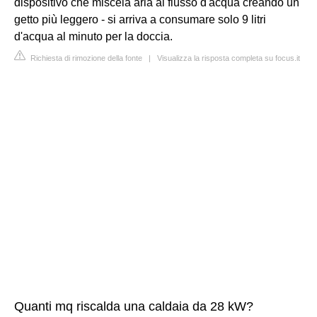
dispositivo che miscela aria al flusso d'acqua creando un
getto più leggero - si arriva a consumare solo 9 litri
d'acqua al minuto per la doccia.
Richiesta di rimozione della fonte
|
Visualizza la risposta completa su focus.it
Quanti mq riscalda una caldaia da 28 kW?