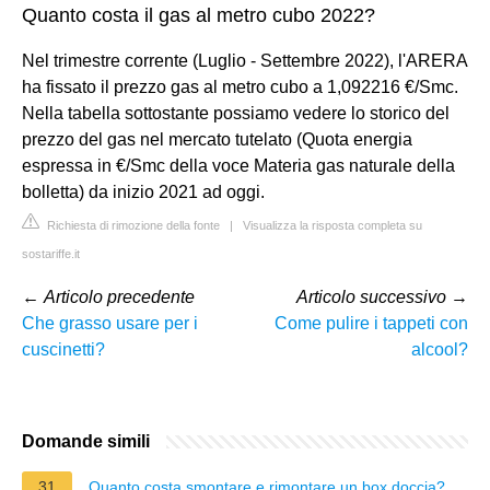
Quanto costa il gas al metro cubo 2022?
Nel trimestre corrente (Luglio - Settembre 2022), l'ARERA
ha fissato il prezzo gas al metro cubo a 1,092216 €/Smc.
Nella tabella sottostante possiamo vedere lo storico del
prezzo del gas nel mercato tutelato (Quota energia
espressa in €/Smc della voce Materia gas naturale della
bolletta) da inizio 2021 ad oggi.
Richiesta di rimozione della fonte
|
Visualizza la risposta completa su
sostariffe.it
←
Articolo precedente
Articolo successivo
→
Che grasso usare per i
Come pulire i tappeti con
cuscinetti?
alcool?
Domande simili
31
Quanto costa smontare e rimontare un box doccia?