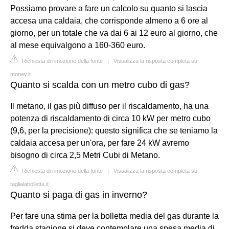
Possiamo provare a fare un calcolo su quanto si lascia
accesa una caldaia, che corrisponde almeno a 6 ore al
giorno, per un totale che va dai 6 ai 12 euro al giorno, che
al mese equivalgono a 160-360 euro.
Richiesta di rimozione della fonte
|
Visualizza la risposta completa su
money.it
Quanto si scalda con un metro cubo di gas?
Il metano, il gas più diffuso per il riscaldamento, ha una
potenza di riscaldamento di circa 10 kW per metro cubo
(9,6, per la precisione): questo significa che se teniamo la
caldaia accesa per un'ora, per fare 24 kW avremo
bisogno di circa 2,5 Metri Cubi di Metano.
Richiesta di rimozione della fonte
|
Visualizza la risposta completa su
taglialabolletta.it
Quanto si paga di gas in inverno?
Per fare una stima per la bolletta media del gas durante la
fredda stagione si deve contemplare una spesa media di