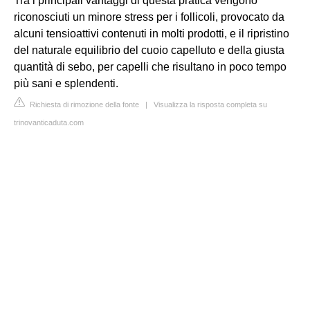
Tra i principali vantaggi di questa pratica vengono
riconosciuti un minore stress per i follicoli, provocato da
alcuni tensioattivi contenuti in molti prodotti, e il ripristino
del naturale equilibrio del cuoio capelluto e della giusta
quantità di sebo, per capelli che risultano in poco tempo
più sani e splendenti.
Richiesta di rimozione della fonte
|
Visualizza la risposta completa su
trinovanticaduta.com