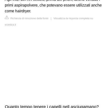
primi aspirapolvere, che potevano essere utilizzati anche
come hairdryer.
Richiesta di rimozione della fonte
|
Visualizza la risposta completa su
estetica.it
Quanto tempo tenere i capelli nell asciugamano?