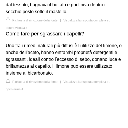
dal tessuto, bagnava il bucato e poi finiva dentro il
secchio posto sotto il mastello.
Richiesta di rimozione della fonte
|
Visualizza la risposta completa su
detersiviscala.it
Come fare per sgrassare i capelli?
Uno tra i rimedi naturali più diffusi è l'utilizzo del limone, o
anche dell'aceto, hanno entrambi proprietà detergenti e
sgrassanti, ideali contro l'eccesso di sebo, donano luce e
brillantezza al capello. Il limone può essere utilizzato
insieme al bicarbonato.
Richiesta di rimozione della fonte
|
Visualizza la risposta completa su
openfarma.it