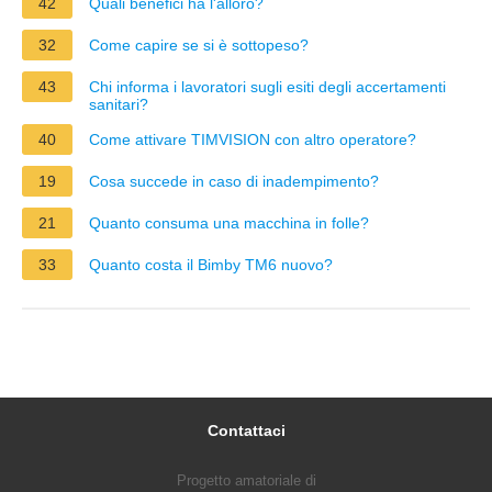
42
Quali benefici ha l'alloro?
32
Come capire se si è sottopeso?
43
Chi informa i lavoratori sugli esiti degli accertamenti
sanitari?
40
Come attivare TIMVISION con altro operatore?
19
Cosa succede in caso di inadempimento?
21
Quanto consuma una macchina in folle?
33
Quanto costa il Bimby TM6 nuovo?
Contattaci
Progetto amatoriale di