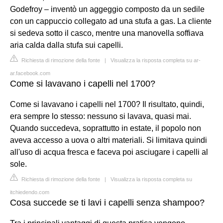
Godefroy – inventò un aggeggio composto da un sedile
con un cappuccio collegato ad una stufa a gas. La cliente
si sedeva sotto il casco, mentre una manovella soffiava
aria calda dalla stufa sui capelli.
Richiesta di rimozione della fonte
|
Visualizza la risposta completa su ar-
ar.facebook.com
Come si lavavano i capelli nel 1700?
Come si lavavano i capelli nel 1700? Il risultato, quindi,
era sempre lo stesso: nessuno si lavava, quasi mai.
Quando succedeva, soprattutto in estate, il popolo non
aveva accesso a uova o altri materiali. Si limitava quindi
all'uso di acqua fresca e faceva poi asciugare i capelli al
sole.
Richiesta di rimozione della fonte
|
Visualizza la risposta completa su
itchiedendo.com
Cosa succede se ti lavi i capelli senza shampoo?