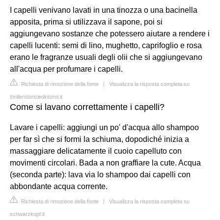
I capelli venivano lavati in una tinozza o una bacinella
apposita, prima si utilizzava il sapone, poi si
aggiungevano sostanze che potessero aiutare a rendere i
capelli lucenti: semi di lino, mughetto, caprifoglio e rosa
erano le fragranze usuali degli olii che si aggiungevano
all'acqua per profumare i capelli.
Richiesta di rimozione della fonte
|
Visualizza la risposta completa su
thrillerstoriciedintorni.it
Come si lavano correttamente i capelli?
Lavare i capelli: aggiungi un po' d'acqua allo shampoo
per far sì che si formi la schiuma, dopodiché inizia a
massaggiare delicatamente il cuoio capelluto con
movimenti circolari. Bada a non graffiare la cute. Acqua
(seconda parte): lava via lo shampoo dai capelli con
abbondante acqua corrente.
Richiesta di rimozione della fonte
|
Visualizza la risposta completa su
schwarzkopf.it