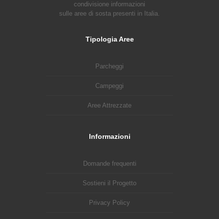
condivisione informazioni
sulle aree di sosta presenti in Italia.
Tipologia Aree
Parcheggi
Campeggi
Aree Attrezzate
Informazioni
Domande frequenti
Sostieni il Progetto
Privacy Policy