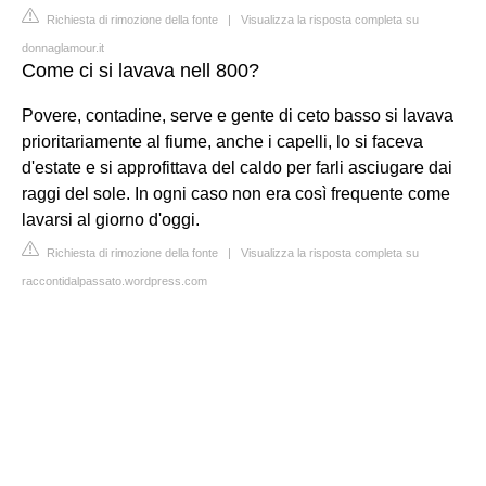
Richiesta di rimozione della fonte
|
Visualizza la risposta completa su
donnaglamour.it
Come ci si lavava nell 800?
Povere, contadine, serve e gente di ceto basso si lavava
prioritariamente al fiume, anche i capelli, lo si faceva
d'estate e si approfittava del caldo per farli asciugare dai
raggi del sole. In ogni caso non era così frequente come
lavarsi al giorno d'oggi.
Richiesta di rimozione della fonte
|
Visualizza la risposta completa su
raccontidalpassato.wordpress.com