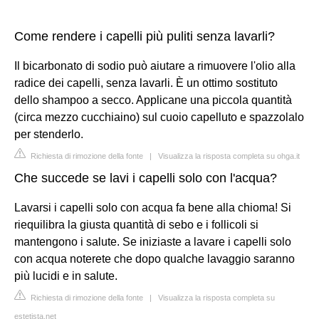
Come rendere i capelli più puliti senza lavarli?
Il bicarbonato di sodio può aiutare a rimuovere l'olio alla
radice dei capelli, senza lavarli. È un ottimo sostituto
dello shampoo a secco. Applicane una piccola quantità
(circa mezzo cucchiaino) sul cuoio capelluto e spazzolalo
per stenderlo.
Richiesta di rimozione della fonte
|
Visualizza la risposta completa su ohga.it
Che succede se lavi i capelli solo con l'acqua?
Lavarsi i capelli solo con acqua fa bene alla chioma! Si
riequilibra la giusta quantità di sebo e i follicoli si
mantengono i salute. Se iniziaste a lavare i capelli solo
con acqua noterete che dopo qualche lavaggio saranno
più lucidi e in salute.
Richiesta di rimozione della fonte
|
Visualizza la risposta completa su
estetista.net