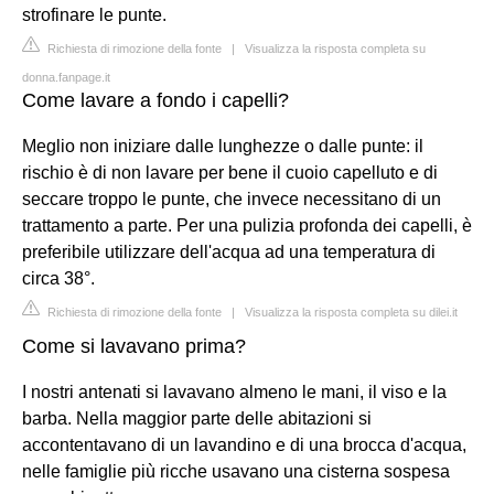
strofinare le punte.
Richiesta di rimozione della fonte
|
Visualizza la risposta completa su
donna.fanpage.it
Come lavare a fondo i capelli?
Meglio non iniziare dalle lunghezze o dalle punte: il
rischio è di non lavare per bene il cuoio capelluto e di
seccare troppo le punte, che invece necessitano di un
trattamento a parte. Per una pulizia profonda dei capelli, è
preferibile utilizzare dell'acqua ad una temperatura di
circa 38°.
Richiesta di rimozione della fonte
|
Visualizza la risposta completa su dilei.it
Come si lavavano prima?
I nostri antenati si lavavano almeno le mani, il viso e la
barba. Nella maggior parte delle abitazioni si
accontentavano di un lavandino e di una brocca d'acqua,
nelle famiglie più ricche usavano una cisterna sospesa