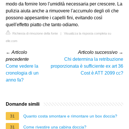
modo da fornire loro l'umidità necessaria per crescere. La
pulizia aiuta anche a rimuovere l'accumulo degli oli che
possono appesantire i capelli fini, evitando così
quell'effetto piatto che tanto odiamo.
Richiesta di rimozione della fonte
|
Visualizza la risposta completa su
elle.com
←
Articolo
Articolo successivo
→
precedente
Chi determina la retribuzione
Come vedere la
proporzionata è sufficiente ex art 36
cronologia di un
Cost è ATT 2099 cc?
anno fa?
Domande simili
31
Quanto costa smontare e rimontare un box doccia?
31
Come rivestire una cabina doccia?