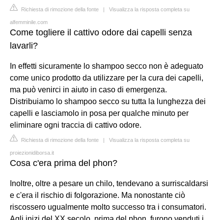
Richiesta di rimozione della fonte
|
Visualizza la risposta completa su
alfemminile.com
Come togliere il cattivo odore dai capelli senza
lavarli?
In effetti sicuramente lo shampoo secco non è adeguato
come unico prodotto da utilizzare per la cura dei capelli,
ma può venirci in aiuto in caso di emergenza.
Distribuiamo lo shampoo secco su tutta la lunghezza dei
capelli e lasciamolo in posa per qualche minuto per
eliminare ogni traccia di cattivo odore.
Richiesta di rimozione della fonte
|
Visualizza la risposta completa su
proiezionidiborsa.it
Cosa c'era prima del phon?
Inoltre, oltre a pesare un chilo, tendevano a surriscaldarsi
e c'era il rischio di folgorazione. Ma nonostante ciò
riscossero ugualmente molto successo tra i consumatori.
Agli inizi del XX secolo, prima del phon, furono venduti i