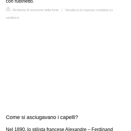
con rubinetto.
Richiesta di rimozione della fonte
|
Visualizza la risposta completa su
sanitino.it
Come si asciugavano i capelli?
Nel 1890, lo stilista francese Alexandre – Ferdinand