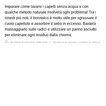
Imparare come lavarsi i capelli senza acqua e con
qualche metodo naturale risolverà ogni problema! Tra i
rimedi più noti, il borotalco è molto utile per sgrassare il
cuoio capelluto e assorbire il sebo in eccesso. Basterà
massaggiarlo sulle radici e utilizzare un panno asciutto
per eliminare ogni residuo dalla chioma.
Richiesta di rimozione della fonte
|
Visualizza la risposta completa su abiby.it