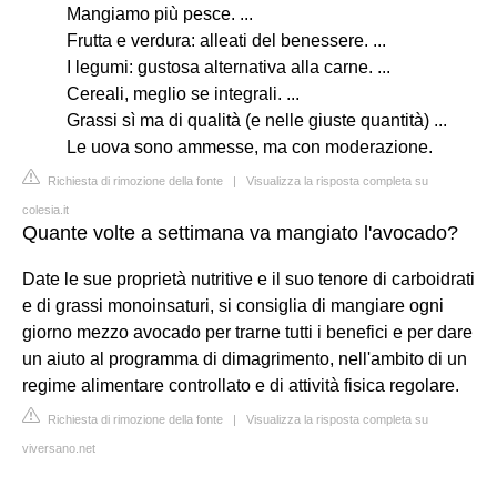
Mangiamo più pesce. ...
Frutta e verdura: alleati del benessere. ...
I legumi: gustosa alternativa alla carne. ...
Cereali, meglio se integrali. ...
Grassi sì ma di qualità (e nelle giuste quantità) ...
Le uova sono ammesse, ma con moderazione.
Richiesta di rimozione della fonte
|
Visualizza la risposta completa su
colesia.it
Quante volte a settimana va mangiato l'avocado?
Date le sue proprietà nutritive e il suo tenore di carboidrati
e di grassi monoinsaturi, si consiglia di mangiare ogni
giorno mezzo avocado per trarne tutti i benefici e per dare
un aiuto al programma di dimagrimento, nell'ambito di un
regime alimentare controllato e di attività fisica regolare.
Richiesta di rimozione della fonte
|
Visualizza la risposta completa su
viversano.net