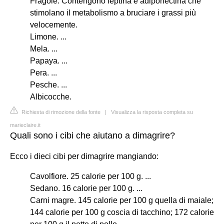
Fragole. Contengono leptina e adiponectina che
stimolano il metabolismo a bruciare i grassi più
velocemente.
Limone. ...
Mela. ...
Papaya. ...
Pera. ...
Pesche. ...
Albicocche.
Richiesta di rimozione della fonte
|
Visualizza la risposta completa su
marieclaire.it
Quali sono i cibi che aiutano a dimagrire?
Ecco i dieci cibi per dimagrire mangiando:
Cavolfiore. 25 calorie per 100 g. ...
Sedano. 16 calorie per 100 g. ...
Carni magre. 145 calorie per 100 g quella di maiale;
144 calorie per 100 g coscia di tacchino; 172 calorie