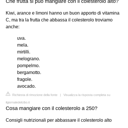
Che frutta si può mangiare con il colesterolo alto?
Kiwi, arance e limoni hanno un buon apporto di vitamina
C, ma tra la frutta che abbassa il colesterolo troviamo
anche:
uva.
mela.
mirtilli.
melograno.
pompelmo.
bergamotto.
fragole.
avocado.
Richiesta di rimozione della fonte
|
Visualizza la risposta completa su
ilgiornaledelcibo.it
Cosa mangiare con il colesterolo a 250?
Consigli nutrizionali per abbassare il colesterolo alto