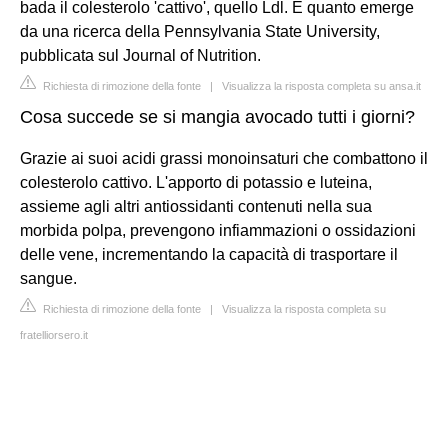
bada il colesterolo 'cattivo', quello Ldl. È quanto emerge
da una ricerca della Pennsylvania State University,
pubblicata sul Journal of Nutrition.
Richiesta di rimozione della fonte
|
Visualizza la risposta completa su ansa.it
Cosa succede se si mangia avocado tutti i giorni?
Grazie ai suoi acidi grassi monoinsaturi che combattono il
colesterolo cattivo. L'apporto di potassio e luteina,
assieme agli altri antiossidanti contenuti nella sua
morbida polpa, prevengono infiammazioni o ossidazioni
delle vene, incrementando la capacità di trasportare il
sangue.
Richiesta di rimozione della fonte
|
Visualizza la risposta completa su
fratelliorsero.it