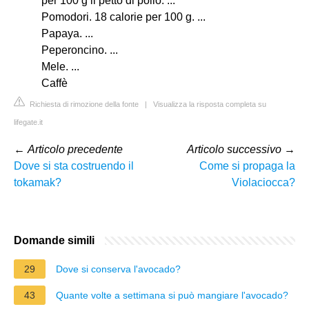
per 100 g il petto di pollo. ...
Pomodori. 18 calorie per 100 g. ...
Papaya. ...
Peperoncino. ...
Mele. ...
Caffè
Richiesta di rimozione della fonte
|
Visualizza la risposta completa su
lifegate.it
←
Articolo precedente
Articolo successivo
→
Dove si sta costruendo il
Come si propaga la
tokamak?
Violaciocca?
Domande simili
29
Dove si conserva l'avocado?
43
Quante volte a settimana si può mangiare l'avocado?