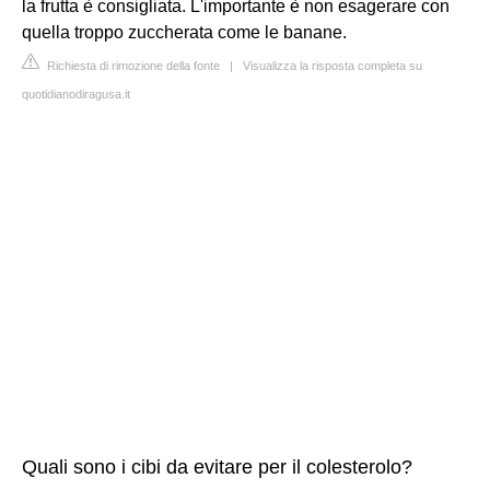
la frutta è consigliata. L'importante è non esagerare con
quella troppo zuccherata come le banane.
Richiesta di rimozione della fonte
|
Visualizza la risposta completa su
quotidianodiragusa.it
Quali sono i cibi da evitare per il colesterolo?