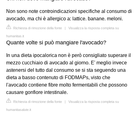
Non sono note controindicazioni specifiche al consumo di
avocado, ma chi è allergico a: lattice. banane. meloni.
Richiesta di rimozione della fonte
|
Visualizza la risposta completa su
humanitas.it
Quante volte si può mangiare l'avocado?
In una dieta ipocalorica non è però consigliato superare il
mezzo cucchiaio di avocado al giorno. E' meglio invece
astenersi del tutto dal consumo se si sta seguendo una
dieta a basso contenuto di FODMAPs, visto che
l'avocado contiene fibre molto fermentabili che possono
causare gonfiore intestinale.
Richiesta di rimozione della fonte
|
Visualizza la risposta completa su
humanitasalute.it