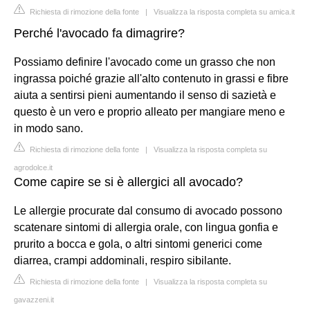
Richiesta di rimozione della fonte
|
Visualizza la risposta completa su amica.it
Perché l'avocado fa dimagrire?
Possiamo definire l'avocado come un grasso che non
ingrassa poiché grazie all'alto contenuto in grassi e fibre
aiuta a sentirsi pieni aumentando il senso di sazietà e
questo è un vero e proprio alleato per mangiare meno e
in modo sano.
Richiesta di rimozione della fonte
|
Visualizza la risposta completa su
agrodolce.it
Come capire se si è allergici all avocado?
Le allergie procurate dal consumo di avocado possono
scatenare sintomi di allergia orale, con lingua gonfia e
prurito a bocca e gola, o altri sintomi generici come
diarrea, crampi addominali, respiro sibilante.
Richiesta di rimozione della fonte
|
Visualizza la risposta completa su
gavazzeni.it