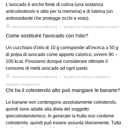
L'avocado è anche fonte di colina (una sostanza
anticolesterolo e utile per la memoria) e di luteina (un
antiossidante che protegge occhi e vista).
Richiesta di rimozione della fonte
|
Visualizza la risposta completa su riza.it
Come sostituire l'avocado con l'olio?
Un cucchiaio d'olio di 10 g corrisponde all'incirca a 50 g
di polpa di avocado come apporto calorico, ovvero 90 –
100 kcal. Possiamo dunque considerare ottimale il
consumo di metà avocado ad ogni pasto.
Richiesta di rimozione della fonte
|
Visualizza la risposta completa su
magazine.santagostino.it
Chi ha il colesterolo alto può mangiare le banane?
Le banane non contengono assolutamente colesterolo,
quindi sono adatte alla dieta del soggetto
ipercolesterolemico. In generale la frutta non contiene
colesterolo, quindi può essere assunta liberamente. Tutta