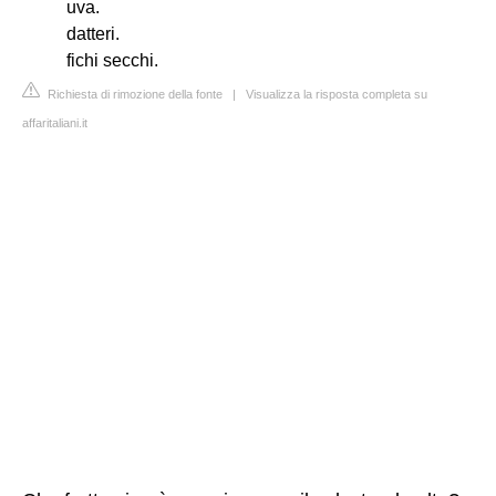
uva.
datteri.
fichi secchi.
Richiesta di rimozione della fonte
|
Visualizza la risposta completa su
affaritaliani.it