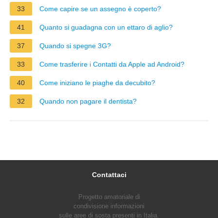
33
Come capire se un assegno è coperto?
41
Quanto si guadagna con un ettaro di aglio?
37
Quando si spegne 3G?
33
Come trasferire i Contatti da Apple ad Android?
40
Come iniziano le piaghe da decubito?
32
Quando non pagare il dentista?
Contattaci
Progetto amatoriale di
condivisione informazioni
sulle aree di sosta presenti in Italia.