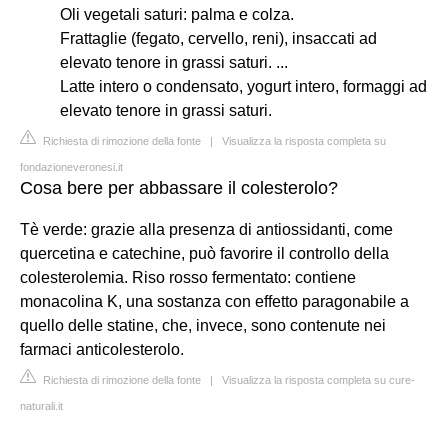
Oli vegetali saturi: palma e colza.
Frattaglie (fegato, cervello, reni), insaccati ad
elevato tenore in grassi saturi. ...
Latte intero o condensato, yogurt intero, formaggi ad
elevato tenore in grassi saturi.
Richiesta di rimozione della fonte
|
Visualizza la risposta completa su
fondazioneveronesi.it
Cosa bere per abbassare il colesterolo?
Tè verde: grazie alla presenza di antiossidanti, come
quercetina e catechine, può favorire il controllo della
colesterolemia. Riso rosso fermentato: contiene
monacolina K, una sostanza con effetto paragonabile a
quello delle statine, che, invece, sono contenute nei
farmaci anticolesterolo.
Richiesta di rimozione della fonte
|
Visualizza la risposta completa su cure-
naturali.it