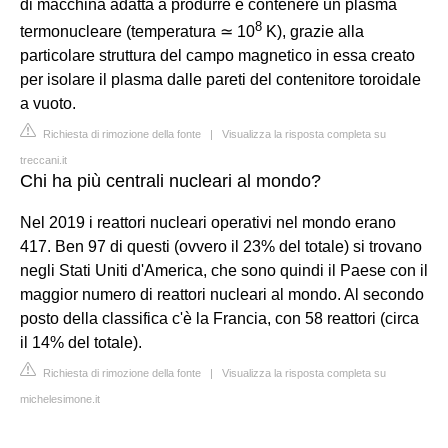
di macchina adatta a produrre e contenere un plasma
8
termonucleare (temperatura ≃ 10
K), grazie alla
particolare struttura del campo magnetico in essa creato
per isolare il plasma dalle pareti del contenitore toroidale
a vuoto.
Richiesta di rimozione della fonte
|
Visualizza la risposta completa su
treccani.it
Chi ha più centrali nucleari al mondo?
Nel 2019 i reattori nucleari operativi nel mondo erano
417. Ben 97 di questi (ovvero il 23% del totale) si trovano
negli Stati Uniti d'America, che sono quindi il Paese con il
maggior numero di reattori nucleari al mondo. Al secondo
posto della classifica c'è la Francia, con 58 reattori (circa
il 14% del totale).
Richiesta di rimozione della fonte
|
Visualizza la risposta completa su
michelesimone.it