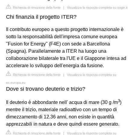
Richiesta di rimozione della fonte
|
Visualizza la risposta completa su sogin.it
Chi finanzia il progetto ITER?
Il contributo europeo a questo progetto internazionale è
sotto la responsabilità dell'impresa comune europea
"Fusion for Energy" (F4E) con sede a Barcellona
(Spagna). Parallelamente a ITER ha luogo una
collaborazione bilaterale tra l'UE e il Giappone intesa ad
accelerare lo sviluppo dell'energia da fusione.
Richiesta di rimozione della fonte
|
Visualizza la risposta completa su
ec.europa.eu
Dove si trovano deuterio e trizio?
3
Il deuterio è abbondante nell' acqua di mare (30 g /m
)
mentre il trizio, materiale radioattivo con un tempo di
dimezzamento di 12.36 anni, non esiste in quantità
apprezzabili in natura e deve quindi essere generato.
Richiesta di rimozione della fonte
|
Visualizza la risposta completa su