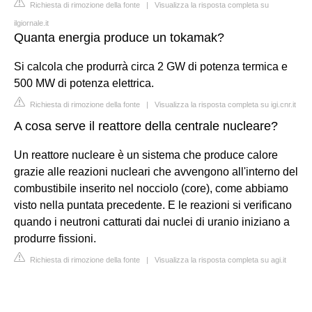
Richiesta di rimozione della fonte
|
Visualizza la risposta completa su
ilgiornale.it
Quanta energia produce un tokamak?
Si calcola che produrrà circa 2 GW di potenza termica e
500 MW di potenza elettrica.
Richiesta di rimozione della fonte
|
Visualizza la risposta completa su igi.cnr.it
A cosa serve il reattore della centrale nucleare?
Un reattore nucleare è un sistema che produce calore
grazie alle reazioni nucleari che avvengono all'interno del
combustibile inserito nel nocciolo (core), come abbiamo
visto nella puntata precedente. E le reazioni si verificano
quando i neutroni catturati dai nuclei di uranio iniziano a
produrre fissioni.
Richiesta di rimozione della fonte
|
Visualizza la risposta completa su agi.it