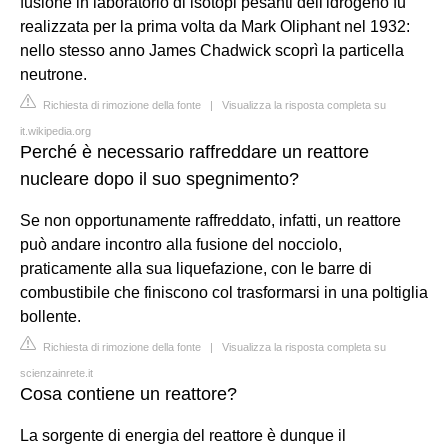
fusione in laboratorio di isotopi pesanti dell'idrogeno fu
realizzata per la prima volta da Mark Oliphant nel 1932:
nello stesso anno James Chadwick scoprì la particella
neutrone.
Richiesta di rimozione della fonte
|
Visualizza la risposta completa su
it.wikipedia.org
Perché è necessario raffreddare un reattore
nucleare dopo il suo spegnimento?
Se non opportunamente raffreddato, infatti, un reattore
può andare incontro alla fusione del nocciolo,
praticamente alla sua liquefazione, con le barre di
combustibile che finiscono col trasformarsi in una poltiglia
bollente.
Richiesta di rimozione della fonte
|
Visualizza la risposta completa su
scienzainrete.it
Cosa contiene un reattore?
La sorgente di energia del reattore è dunque il