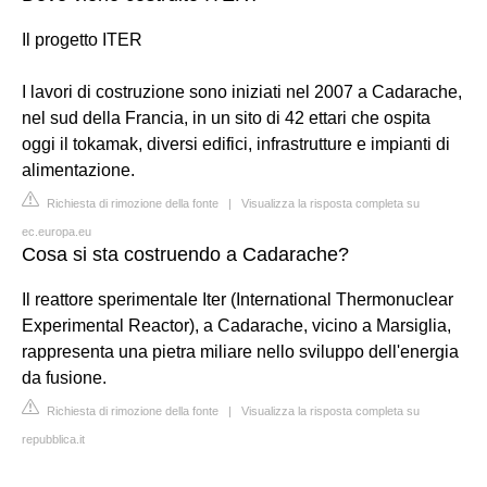
Il progetto ITER
I lavori di costruzione sono iniziati nel 2007 a Cadarache,
nel sud della Francia, in un sito di 42 ettari che ospita
oggi il tokamak, diversi edifici, infrastrutture e impianti di
alimentazione.
Richiesta di rimozione della fonte
|
Visualizza la risposta completa su
ec.europa.eu
Cosa si sta costruendo a Cadarache?
Il reattore sperimentale Iter (International Thermonuclear
Experimental Reactor), a Cadarache, vicino a Marsiglia,
rappresenta una pietra miliare nello sviluppo dell'energia
da fusione.
Richiesta di rimozione della fonte
|
Visualizza la risposta completa su
repubblica.it