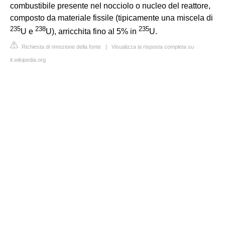
combustibile presente nel nocciolo o nucleo del reattore,
composto da materiale fissile (tipicamente una miscela di
235
238
235
U e
U), arricchita fino al 5% in
U.
Richiesta di rimozione della fonte
|
Visualizza la risposta completa su
it.wikipedia.org