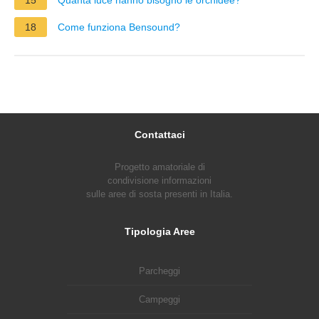
15
Quanta luce hanno bisogno le orchidee?
18
Come funziona Bensound?
Contattaci
Progetto amatoriale di
condivisione informazioni
sulle aree di sosta presenti in Italia.
Tipologia Aree
Parcheggi
Campeggi