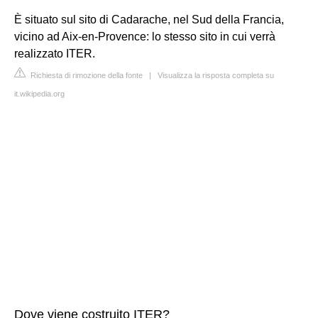
È situato sul sito di Cadarache, nel Sud della Francia,
vicino ad Aix-en-Provence: lo stesso sito in cui verrà
realizzato ITER.
Richiesta di rimozione della fonte
|
Visualizza la risposta completa su
it.wikipedia.org
Dove viene costruito ITER?