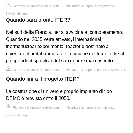
Richiesta di rimozione della fonte
|
Visualizza la risposta completa su
it.wikipedia.org
Quando sarà pronto ITER?
Nel sud della Francia, Iter si avvicina al completamento.
Quando nel 2035 verrà attivato, l'International
thermonuclear experimental reactor è destinato a
diventare il portabandiera della fusione nucleare, oltre al
più grande dispositivo del suo genere mai costruito .
Richiesta di rimozione della fonte
|
Visualizza la risposta completa su wired.it
Quando finirà il progetto ITER?
La costruzione di un vero e proprio impianto di tipo
DEMO è prevista entro il 2050.
Richiesta di rimozione della fonte
|
Visualizza la risposta completa su
it.wikipedia.org