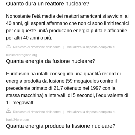
Quanto dura un reattore nucleare?
Nonostante l'età media dei reattori americani si avvicini ai
40 anni, gli esperti affermano che non ci sono limiti tecnici
per cui queste unità producano energia pulita e affidabile
per altri 40 anni o più.
Richiesta di rimozione della fonte
|
Visualizza la risposta completa su
nucleareeragione.org
Quanta energia da fusione nucleare?
Eurofusion ha infatti conseguito una quantità record di
energia prodotta da fusione (59 megajoules contro il
precedente primato di 21,7 ottenuto nel 1997 con la
stessa macchina) a intervalli di 5 secondi, l'equivalente di
11 megawatt.
Richiesta di rimozione della fonte
|
Visualizza la risposta completa su
ilsole24ore.com
Quanta energia produce la fissione nucleare?