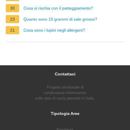
30
Cosa si rischia con il patteggiamento?
23
Quanto sono 10 grammi di sale grosso?
21
Cosa sono i lupini negli allergeni?
Contattaci
Progetto amatoriale di
condivisione informazioni
sulle aree di sosta presenti in Italia.
Tipologia Aree
Parcheggi