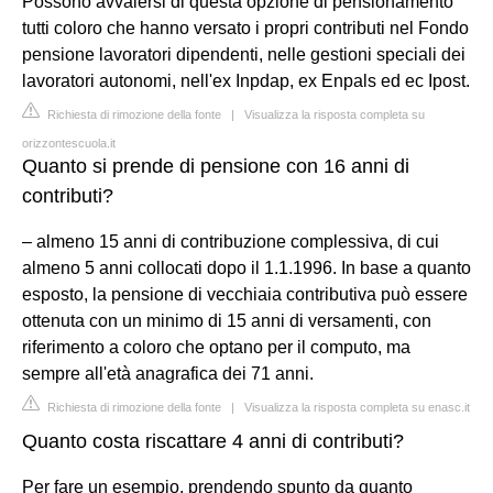
Possono avvalersi di questa opzione di pensionamento
tutti coloro che hanno versato i propri contributi nel Fondo
pensione lavoratori dipendenti, nelle gestioni speciali dei
lavoratori autonomi, nell'ex Inpdap, ex Enpals ed ec Ipost.
Richiesta di rimozione della fonte
|
Visualizza la risposta completa su
orizzontescuola.it
Quanto si prende di pensione con 16 anni di
contributi?
– almeno 15 anni di contribuzione complessiva, di cui
almeno 5 anni collocati dopo il 1.1.1996. In base a quanto
esposto, la pensione di vecchiaia contributiva può essere
ottenuta con un minimo di 15 anni di versamenti, con
riferimento a coloro che optano per il computo, ma
sempre all'età anagrafica dei 71 anni.
Richiesta di rimozione della fonte
|
Visualizza la risposta completa su enasc.it
Quanto costa riscattare 4 anni di contributi?
Per fare un esempio, prendendo spunto da quanto