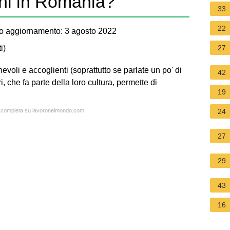
ni in Romania?
33
22
o aggiornamento: 3 agosto 2022
i
)
27
li e accoglienti (soprattutto se parlate un po' di
42
, che fa parte della loro cultura, permette di
19
ta completa su lavoronelmondo.com
24
27
29
43
16