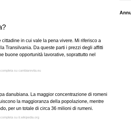
Annu
a?
 cittadine in cui vale la pena vivere. Mi riferisco a
Transilvania. Da queste parti i prezzi degli affitti
he buone opportunità lavorative, soprattutto nel
a completa su cambiarevita.eu
opa danubiana. La maggior concentrazione di romeni
tuiscono la maggioranza della popolazione, mentre
o, per un totale di circa 36 milioni di rumeni.
 completa su it.wikipedia.org