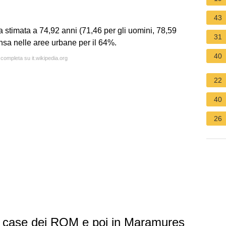
43
a stimata a 74,92 anni (71,46 per gli uomini, 78,59
31
nsa nelle aree urbane per il 64%.
40
 completa su it.wikipedia.org
22
40
26
e case dei ROM e poi in Maramures