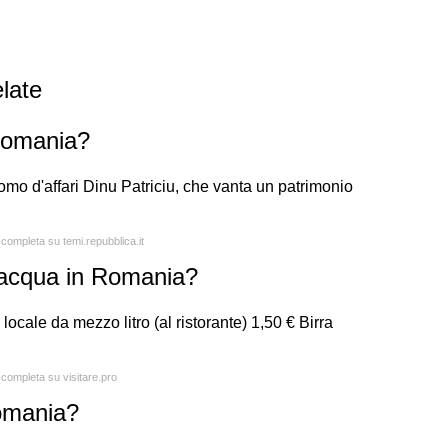
late
 Romania?
uomo d'affari Dinu Patriciu, che vanta un patrimonio
 completa su temi.repubblica.it
d'acqua in Romania?
 locale da mezzo litro (al ristorante) 1,50 € Birra
 completa su visitare.pro
omania?