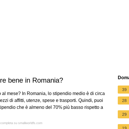
Doma
vere bene in Romania?
39
 al mese? In Romania, lo stipendio medio è di circa
i di affitti, utenze, spese e trasporti. Quindi, puoi
28
tipendio che è almeno del 70% più basso rispetto a
29
a completa su smallworldfs.com
19