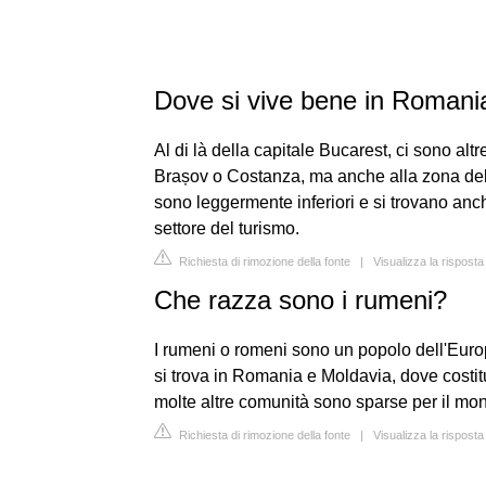
Dove si vive bene in Romani
Al di là della capitale Bucarest, ci sono altre
Brașov o Costanza, ma anche alla zona della 
sono leggermente inferiori e si trovano anc
settore del turismo.
Richiesta di rimozione della fonte
|
Visualizza la rispost
Che razza sono i rumeni?
I rumeni o romeni sono un popolo dell'Eur
si trova in Romania e Moldavia, dove costi
molte altre comunità sono sparse per il mond
Richiesta di rimozione della fonte
|
Visualizza la risposta