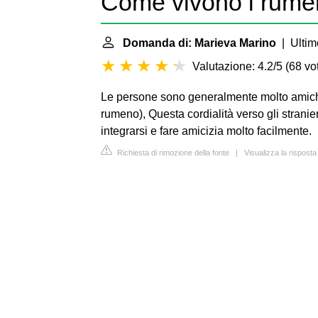
Come vivono i rume
Domanda di: Marieva Marino
| Ultim
Valutazione: 4.2/5
(
68 vot
Le persone sono generalmente molto amichevo
rumeno), Questa cordialità verso gli stranieri
integrarsi e fare amicizia molto facilmente.
Richiesta di rimozione della fonte
|
Visualizza la rispos