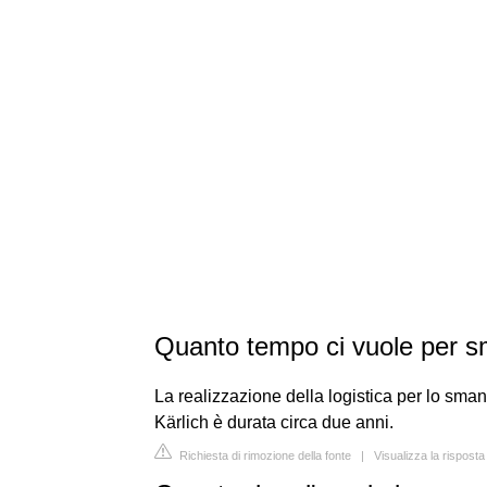
Quanto tempo ci vuole per sm
La realizzazione della logistica per lo sma
Kärlich è durata circa due anni.
Richiesta di rimozione della fonte
|
Visualizza la rispost