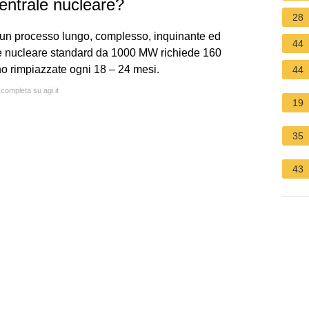
centrale nucleare?
28
 un processo lungo, complesso, inquinante ed
44
e nucleare standard da 1000 MW richiede 160
ono rimpiazzate ogni 18 – 24 mesi.
44
 completa su agi.it
19
35
43