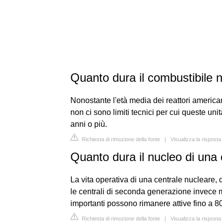
Quanto dura il combustibile 
Nonostante l'età media dei reattori americani
non ci sono limiti tecnici per cui queste uni
anni o più.
Richiesta di rimozione della fonte
|
Visualizza la rispost
Quanto dura il nucleo di una
La vita operativa di una centrale nucleare, 
le centrali di seconda generazione invece 
importanti possono rimanere attive fino a 8
Richiesta di rimozione della fonte
|
Visualizza la risposta