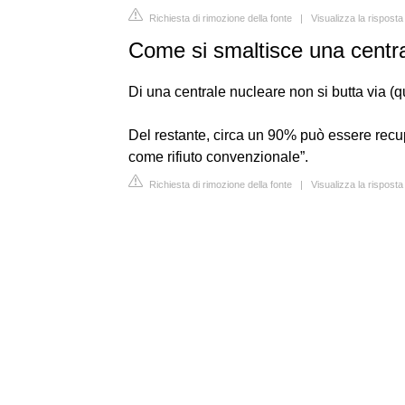
Richiesta di rimozione della fonte
|
Visualizza la risposta
Come si smaltisce una centr
Di una centrale nucleare non si butta via (q
Del restante, circa un 90% può essere recup
come rifiuto convenzionale”.
Richiesta di rimozione della fonte
|
Visualizza la rispost