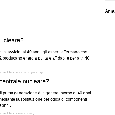
Annu
nucleare?
 si avvicini ai 40 anni, gli esperti affermano che
tà producano energia pulita e affidabile per altri 40
a completa su nucleareeragione.org
 centrale nucleare?
di prima generazione è in genere intorno ai 40 anni,
mediante la sostituzione periodica di componenti
0 anni.
 completa su it.wikipedia.org