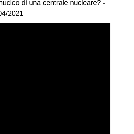
nucleo di una centrale nucleare? -
/04/2021