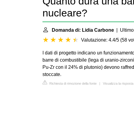
Quanto dura una bar
nucleare?
Domanda di: Lidia Carbone
| Ultimo
Valutazione: 4.4/5
(
58 vot
I dati di progetto indicano un funzionamento 
barre di combustibile (lega di uranio-zirco
Pu-Zr con il 24% di plutonio) devono raffre
stoccate.
Richiesta di rimozione della fonte
|
Visualizza la risposta