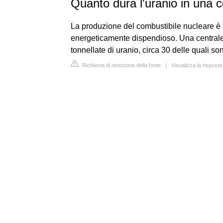
Quanto dura l'uranio in una 
La produzione del combustibile nucleare è
energeticamente dispendioso. Una central
tonnellate di uranio, circa 30 delle quali s
Richiesta di rimozione della fonte
|
Visualizza la risposta