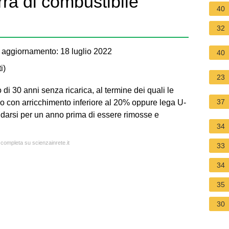
ra di combustibile
40
32
 aggiornamento: 18 luglio 2022
40
i
)
23
di 30 anni senza ricarica, al termine dei quali le
37
nio con arricchimento inferiore al 20% oppure lega U-
ddarsi per un anno prima di essere rimosse e
34
 completa su scienzainrete.it
33
34
35
30