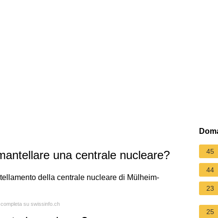
Doma
45
antellare una centrale nucleare?
44
ntellamento della centrale nucleare di Mülheim-
23
a completa su swissinfo.ch
25