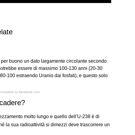
late
 per buono un dato largamente circolante secondo
io potrebbe essere di massimo 100-130 anni (20-30
i 80-100 estraendo Uranio dai fosfati), e questo solo
ta completa su facebook.com
ecadere?
imezzamento molto lungo e quello dell'U-238 è di
hé la sua radioattività si dimezzi deve trascorrere un