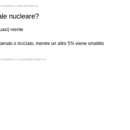
 completa su fisicamedica.it
ale nucleare?
uasi) niente
erato o riciclato, mentre un altro 5% viene smaltito
a completa su renewablematter.eu