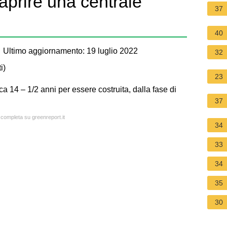
aprire una centrale
37
40
 Ultimo aggiornamento: 19 luglio 2022
32
i
)
23
a 14 – 1/2 anni per essere costruita, dalla fase di
37
a completa su greenreport.it
34
33
34
35
30