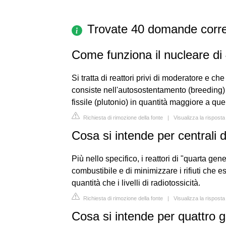
Trovate 40 domande corre
Come funziona il nucleare di
Si tratta di reattori privi di moderatore e che
consiste nell'autosostentamento (breeding) 
fissile (plutonio) in quantità maggiore a qu
Richiesta di rimozione della fonte
|
Visualizza la risposta
Cosa si intende per centrali 
Più nello specifico, i reattori di "quarta gen
combustibile e di minimizzare i rifiuti che 
quantità che i livelli di radiotossicità.
Richiesta di rimozione della fonte
|
Visualizza la risposta
Cosa si intende per quattro 