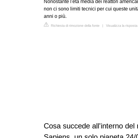
Nonostante l'età media dei reattori americani
non ci sono limiti tecnici per cui queste uni
anni o più.
Richiesta di rimozione della fonte
|
Visualizza la rispost
Cosa succede all'interno del 
Sapiens, un solo pianeta 24