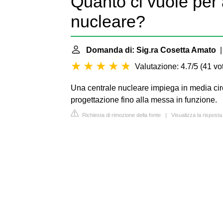
Quanto ci vuole per 
nucleare?
Domanda di: Sig.ra Cosetta Amato
|
Valutazione: 4.7/5
(
41 vot
Una centrale nucleare impiega in media circ
progettazione fino alla messa in funzione.
Richiesta di rimozione della fonte
|
Visualizza la rispost