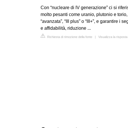
Con “nucleare di IV generazione” ci si riferi
molto pesanti come uranio, plutonio e tori
“avanzata”, “III plus” o “III+”, e garantire i 
e affidabilità, riduzione ...
Richiesta di rimozione della fonte
|
Visualizza la rispost