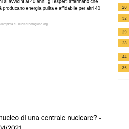
 si avvicini ai 40 anni, gli esperti affermano che
20
tà producano energia pulita e affidabile per altri 40
32
a completa su nucleareeragione.org
29
28
44
36
nucleo di una centrale nucleare? -
/04/2021