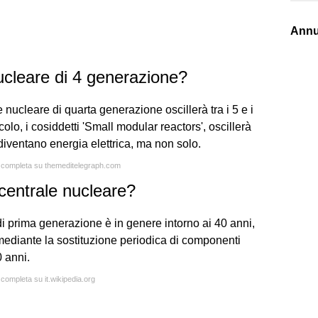
Annu
ucleare di 4 generazione?
e nucleare di quarta generazione oscillerà tra i 5 e i
colo, i cosiddetti 'Small modular reactors', oscillerà
 diventano energia elettrica, ma non solo.
ta completa su themeditelegraph.com
 centrale nucleare?
di prima generazione è in genere intorno ai 40 anni,
mediante la sostituzione periodica di componenti
0 anni.
 completa su it.wikipedia.org