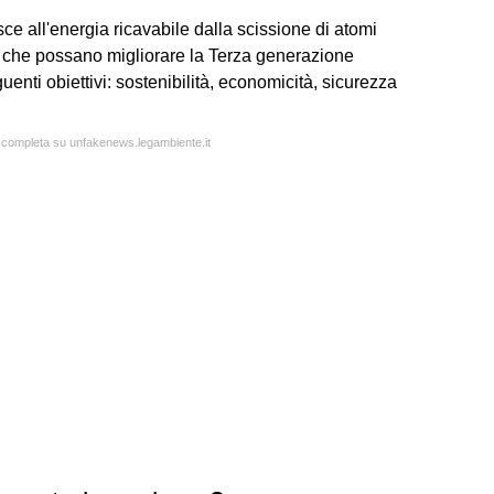
sce all'energia ricavabile dalla scissione di atomi
o, che possano migliorare la Terza generazione
seguenti obiettivi: sostenibilità, economicità, sicurezza
a completa su unfakenews.legambiente.it