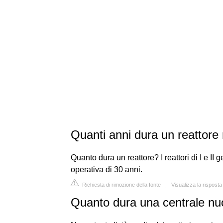
Quanti anni dura un reattore
Quanto dura un reattore? I reattori di I e II 
operativa di 30 anni.
Richiesta di rimozione della fonte
|
Visualizza la risposta
Quanto dura una centrale n