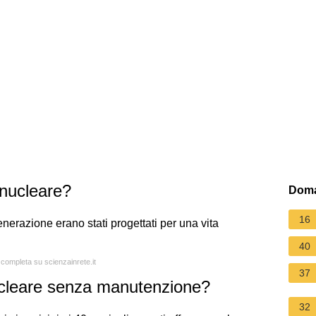
 nucleare?
Doma
16
generazione erano stati progettati per una vita
40
 completa su scienzainrete.it
37
ucleare senza manutenzione?
32