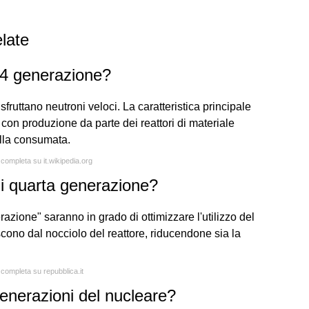
late
 4 generazione?
 sfruttano neutroni veloci. La caratteristica principale
con produzione da parte dei reattori di materiale
ella consumata.
 completa su it.wikipedia.org
di quarta generazione?
erazione" saranno in grado di ottimizzare l'utilizzo del
escono dal nocciolo del reattore, riducendone sia la
 completa su repubblica.it
generazioni del nucleare?