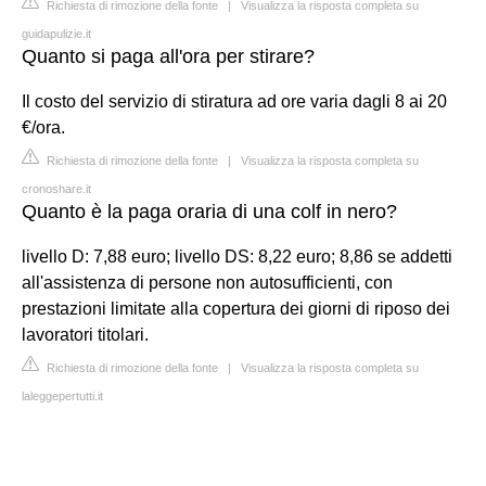
Richiesta di rimozione della fonte
|
Visualizza la risposta completa su
guidapulizie.it
Quanto si paga all'ora per stirare?
Il costo del servizio di stiratura ad ore varia dagli 8 ai 20
€/ora.
Richiesta di rimozione della fonte
|
Visualizza la risposta completa su
cronoshare.it
Quanto è la paga oraria di una colf in nero?
livello D: 7,88 euro; livello DS: 8,22 euro; 8,86 se addetti
all'assistenza di persone non autosufficienti, con
prestazioni limitate alla copertura dei giorni di riposo dei
lavoratori titolari.
Richiesta di rimozione della fonte
|
Visualizza la risposta completa su
laleggepertutti.it