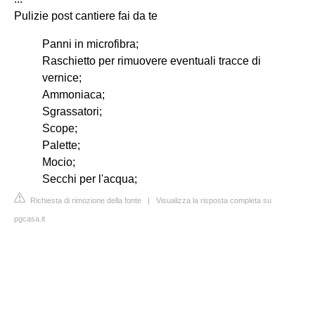
Pulizie post cantiere fai da te
Panni in microfibra;
Raschietto per rimuovere eventuali tracce di
vernice;
Ammoniaca;
Sgrassatori;
Scope;
Palette;
Mocio;
Secchi per l'acqua;
Richiesta di rimozione della fonte
|
Visualizza la risposta completa su
pgcasa.it