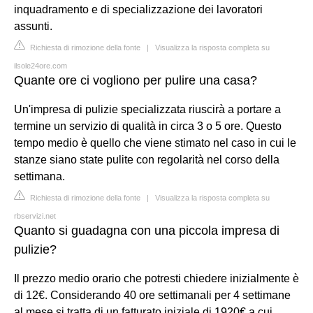
inquadramento e di specializzazione dei lavoratori
assunti.
Richiesta di rimozione della fonte
|
Visualizza la risposta completa su
ilsole24ore.com
Quante ore ci vogliono per pulire una casa?
Un'impresa di pulizie specializzata riuscirà a portare a
termine un servizio di qualità in circa 3 o 5 ore. Questo
tempo medio è quello che viene stimato nel caso in cui le
stanze siano state pulite con regolarità nel corso della
settimana.
Richiesta di rimozione della fonte
|
Visualizza la risposta completa su
rbservizi.net
Quanto si guadagna con una piccola impresa di
pulizie?
Il prezzo medio orario che potresti chiedere inizialmente è
di 12€. Considerando 40 ore settimanali per 4 settimane
al mese si tratta di un fatturato iniziale di 1920€ a cui