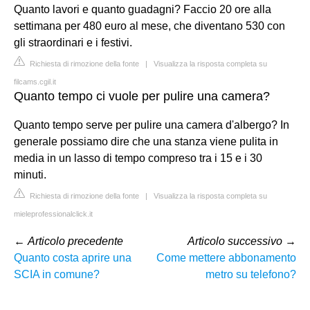
Quanto lavori e quanto guadagni? Faccio 20 ore alla
settimana per 480 euro al mese, che diventano 530 con
gli straordinari e i festivi.
Richiesta di rimozione della fonte
|
Visualizza la risposta completa su
filcams.cgil.it
Quanto tempo ci vuole per pulire una camera?
Quanto tempo serve per pulire una camera d'albergo? In
generale possiamo dire che una stanza viene pulita in
media in un lasso di tempo compreso tra i 15 e i 30
minuti.
Richiesta di rimozione della fonte
|
Visualizza la risposta completa su
mieleprofessionalclick.it
←
Articolo precedente
Articolo successivo
→
Quanto costa aprire una
Come mettere abbonamento
SCIA in comune?
metro su telefono?