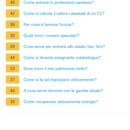
45
Come entrare in professioni sanitarie?
42
Come si calcola il valore catastale di un C1?
35
Per cosa è famosa Scozia?
32
Quali sono i numeri speculari?
29
Cosa serve per entrare allo stadio San Siro?
44
Come si diventa insegnante madrelingua?
23
Dove trovo il mio patrimonio netto?
27
Come si fa ad ingrassare velocemente?
44
A cosa serve dormire con le gambe alzate?
16
Come recuperare velocemente energie?