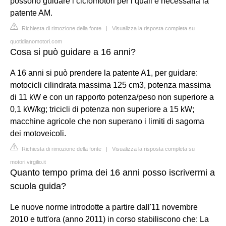
possono guidare i ciclomotori per i quali è necessaria la
patente AM.
Richiesta di rimozione della fonte
|
Visualizza la risposta completa su
quotidianomotori.com
Cosa si può guidare a 16 anni?
A 16 anni si può prendere la patente A1, per guidare:
motocicli cilindrata massima 125 cm3, potenza massima
di 11 kW e con un rapporto potenza/peso non superiore a
0,1 kW/kg; tricicli di potenza non superiore a 15 kW;
macchine agricole che non superano i limiti di sagoma
dei motoveicoli.
Richiesta di rimozione della fonte
|
Visualizza la risposta completa su
motori.virgilio.it
Quanto tempo prima dei 16 anni posso iscrivermi a
scuola guida?
Le nuove norme introdotte a partire dall'11 novembre
2010 e tutt'ora (anno 2011) in corso stabiliscono che: La