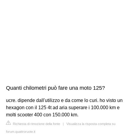
Quanti chilometri può fare una moto 125?
ucre. dipende dall'utilizzo e da come lo curi. ho visto un
hexagon con il 125 4t ad aria superare i 100.000 km e
molti scooter 400 con 150.000 km.
Richiesta di rimozione della fonte
|
Visualizza la risposta completa su
forum.quattroruote.it