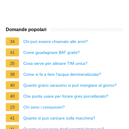
Domande popolari
34
Chi puó essere chiamato alle armi?
41
Come guadagnare BAT gratis?
25
Cosa serve per attivare TIM unica?
38
Come si fa a fare l'acqua demineralizzata?
40
Quanto grano saraceno si può mangiare al giorno?
40
Che punta usare per forare gres porcellanato?
23
Chi sono i consuoceri?
41
Quanto si può caricare sulla macchina?
41
Quanto si recupera dagli scontrini farmacia?