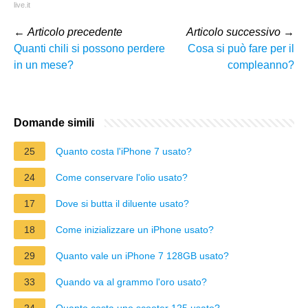
live.it
←
Articolo precedente
Articolo successivo
→
Quanti chili si possono perdere
Cosa si può fare per il
in un mese?
compleanno?
Domande simili
25
Quanto costa l'iPhone 7 usato?
24
Come conservare l'olio usato?
17
Dove si butta il diluente usato?
18
Come inizializzare un iPhone usato?
29
Quanto vale un iPhone 7 128GB usato?
33
Quando va al grammo l'oro usato?
24
Quanto costa uno scooter 125 usato?