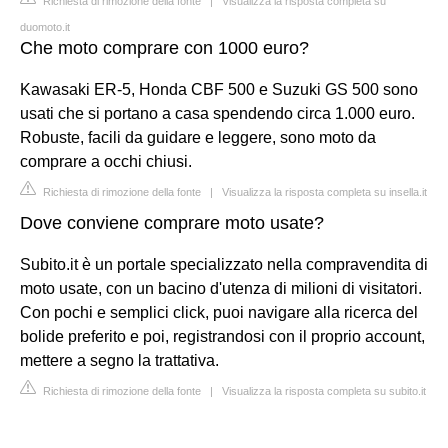
Richiesta di rimozione della fonte
|
Visualizza la risposta completa su
duomoto.it
Che moto comprare con 1000 euro?
Kawasaki ER-5, Honda CBF 500 e Suzuki GS 500 sono
usati che si portano a casa spendendo circa 1.000 euro.
Robuste, facili da guidare e leggere, sono moto da
comprare a occhi chiusi.
Richiesta di rimozione della fonte
|
Visualizza la risposta completa su insella.it
Dove conviene comprare moto usate?
Subito.it è un portale specializzato nella compravendita di
moto usate, con un bacino d'utenza di milioni di visitatori.
Con pochi e semplici click, puoi navigare alla ricerca del
bolide preferito e poi, registrandosi con il proprio account,
mettere a segno la trattativa.
Richiesta di rimozione della fonte
|
Visualizza la risposta completa su subito.it