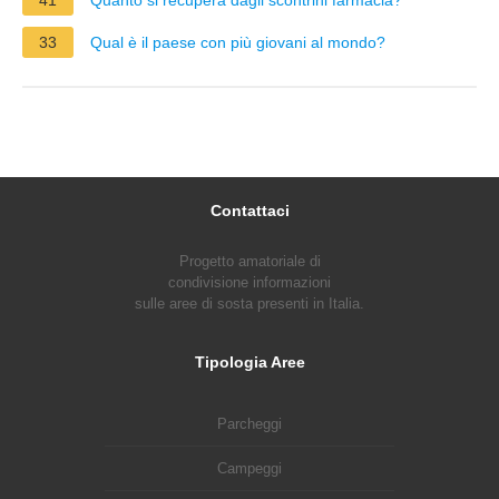
33
Qual è il paese con più giovani al mondo?
Contattaci
Progetto amatoriale di
condivisione informazioni
sulle aree di sosta presenti in Italia.
Tipologia Aree
Parcheggi
Campeggi