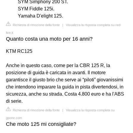
SYM Simphony 200 ST.
SYM Fiddle 125i.
Yamaha D'elight 125.
Richiesta di rimozione della fonte
|
Visualizza la risposta completa su red-
live.it
Quanto costa una moto per 16 anni?
KTM RC125
Anche in questo caso, come per la CBR 125 R, la
posizione di guida è caricata in avanti. Il motore
garantisce il giusto brio che serve ai “piloti” giovanissimi
che intendono imparare la guida in pista divertendosi, in
sicurezza, anche su strada. Costa 4.800 euro e ha l'ABS
di serie.
Richiesta di rimozione della fonte
|
Visualizza la risposta completa su
gpone.com
Che moto 125 mi consigliate?