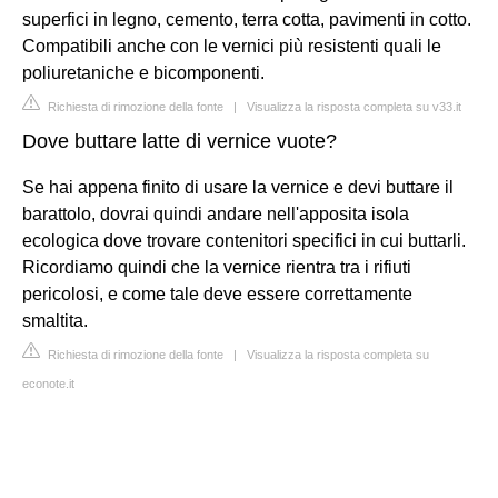
superfici in legno, cemento, terra cotta, pavimenti in cotto.
Compatibili anche con le vernici più resistenti quali le
poliuretaniche e bicomponenti.
Richiesta di rimozione della fonte
|
Visualizza la risposta completa su v33.it
Dove buttare latte di vernice vuote?
Se hai appena finito di usare la vernice e devi buttare il
barattolo, dovrai quindi andare nell'apposita isola
ecologica dove trovare contenitori specifici in cui buttarli.
Ricordiamo quindi che la vernice rientra tra i rifiuti
pericolosi, e come tale deve essere correttamente
smaltita.
Richiesta di rimozione della fonte
|
Visualizza la risposta completa su
econote.it