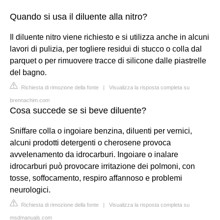
Quando si usa il diluente alla nitro?
Il diluente nitro viene richiesto e si utilizza anche in alcuni
lavori di pulizia, per togliere residui di stucco o colla dal
parquet o per rimuovere tracce di silicone dalle piastrelle
del bagno.
Richiesta di rimozione della fonte
|
Visualizza la risposta completa su
brennachim.com
Cosa succede se si beve diluente?
Sniffare colla o ingoiare benzina, diluenti per vernici,
alcuni prodotti detergenti o cherosene provoca
avvelenamento da idrocarburi. Ingoiare o inalare
idrocarburi può provocare irritazione dei polmoni, con
tosse, soffocamento, respiro affannoso e problemi
neurologici.
Richiesta di rimozione della fonte
|
Visualizza la risposta completa su
msdmanuals.com