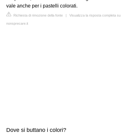
vale anche per i pastelli colorati.
Richiesta di rimozione della fonte
|
Visualizza la risposta completa su
nonsprecare.it
Dove si buttano i colori?