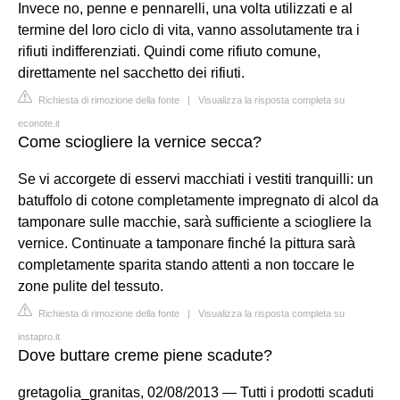
Invece no, penne e pennarelli, una volta utilizzati e al
termine del loro ciclo di vita, vanno assolutamente tra i
rifiuti indifferenziati. Quindi come rifiuto comune,
direttamente nel sacchetto dei rifiuti.
Richiesta di rimozione della fonte
|
Visualizza la risposta completa su
econote.it
Come sciogliere la vernice secca?
Se vi accorgete di esservi macchiati i vestiti tranquilli: un
batuffolo di cotone completamente impregnato di alcol da
tamponare sulle macchie, sarà sufficiente a sciogliere la
vernice. Continuate a tamponare finché la pittura sarà
completamente sparita stando attenti a non toccare le
zone pulite del tessuto.
Richiesta di rimozione della fonte
|
Visualizza la risposta completa su
instapro.it
Dove buttare creme piene scadute?
gretagolia_granitas, 02/08/2013 — Tutti i prodotti scaduti