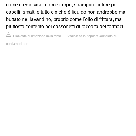
come creme viso, creme corpo, shampoo, tinture per
capelli, smalti e tutto ciò che è liquido non andrebbe mai
buttato nel lavandino, proprio come l'olio di frittura, ma
piuttosto conferito nei cassonetti di raccolta dei farmaci.
Richiesta di rimozione della fonte
|
Visualizza la risposta completa su
contiamoci.com