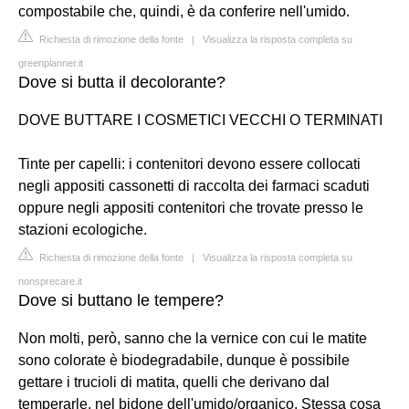
compostabile che, quindi, è da conferire nell'umido.
Richiesta di rimozione della fonte
|
Visualizza la risposta completa su
greenplanner.it
Dove si butta il decolorante?
DOVE BUTTARE I COSMETICI VECCHI O TERMINATI
Tinte per capelli: i contenitori devono essere collocati
negli appositi cassonetti di raccolta dei farmaci scaduti
oppure negli appositi contenitori che trovate presso le
stazioni ecologiche.
Richiesta di rimozione della fonte
|
Visualizza la risposta completa su
nonsprecare.it
Dove si buttano le tempere?
Non molti, però, sanno che la vernice con cui le matite
sono colorate è biodegradabile, dunque è possibile
gettare i trucioli di matita, quelli che derivano dal
temperarle, nel bidone dell'umido/organico. Stessa cosa