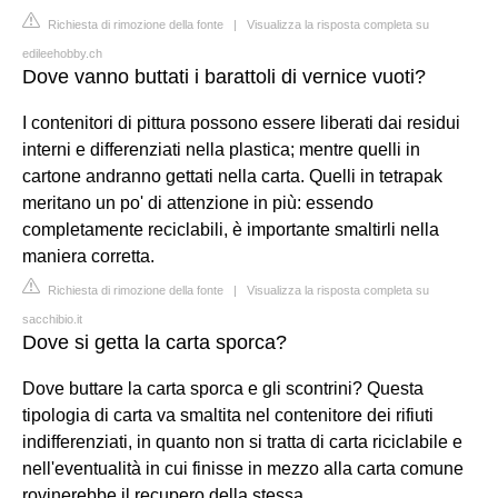
Richiesta di rimozione della fonte
|
Visualizza la risposta completa su
edileehobby.ch
Dove vanno buttati i barattoli di vernice vuoti?
I contenitori di pittura possono essere liberati dai residui
interni e differenziati nella plastica; mentre quelli in
cartone andranno gettati nella carta. Quelli in tetrapak
meritano un po' di attenzione in più: essendo
completamente reciclabili, è importante smaltirli nella
maniera corretta.
Richiesta di rimozione della fonte
|
Visualizza la risposta completa su
sacchibio.it
Dove si getta la carta sporca?
Dove buttare la carta sporca e gli scontrini? Questa
tipologia di carta va smaltita nel contenitore dei rifiuti
indifferenziati, in quanto non si tratta di carta riciclabile e
nell'eventualità in cui finisse in mezzo alla carta comune
rovinerebbe il recupero della stessa.