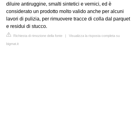
diluire antiruggine, smalti sintetici e vernici, ed è
considerato un prodotto molto valido anche per alcuni
lavori di pulizia, per rimuovere tracce di colla dal parquet
e residui di stucco.
Richiesta di rimozione della fonte
|
Visualizza la risposta completa su
bigmat.it