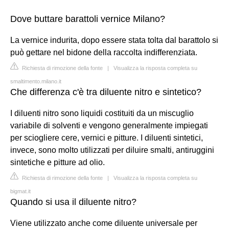
Dove buttare barattoli vernice Milano?
La vernice indurita, dopo essere stata tolta dal barattolo si
può gettare nel bidone della raccolta indifferenziata.
Richiesta di rimozione della fonte
|
Visualizza la risposta completa su
smaltimento.milano.it
Che differenza c'è tra diluente nitro e sintetico?
I diluenti nitro sono liquidi costituiti da un miscuglio
variabile di solventi e vengono generalmente impiegati
per sciogliere cere, vernici e pitture. I diluenti sintetici,
invece, sono molto utilizzati per diluire smalti, antiruggini
sintetiche e pitture ad olio.
Richiesta di rimozione della fonte
|
Visualizza la risposta completa su
bigmat.it
Quando si usa il diluente nitro?
Viene utilizzato anche come diluente universale per