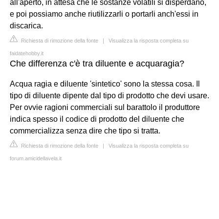
all'aperto, in attesa che le sostanze volatili si disperdano,
e poi possiamo anche riutilizzarli o portarli anch'essi in
discarica.
Richiesta di rimozione della fonte
|
Visualizza la risposta completa su
faidatehobby.it
Che differenza c'è tra diluente e acquaragia?
Acqua ragia e diluente 'sintetico' sono la stessa cosa. Il
tipo di diluente dipente dal tipo di prodotto che devi usare.
Per ovvie ragioni commerciali sul barattolo il produttore
indica spesso il codice di prodotto del diluente che
commercializza senza dire che tipo si tratta.
Richiesta di rimozione della fonte
|
Visualizza la risposta completa su
forum.amicidellavela.it