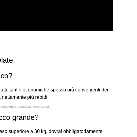
late
ico?
ti, tariffe economiche spesso più convenienti dei
 nettamente più rapidi.
a completa su spedizionecomoda.it
acco grande?
so superiore a 30 kg, dovrai obbligatoriamente