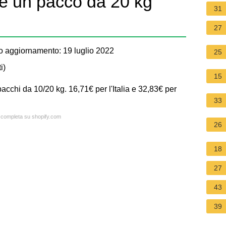
e un pacco da 20 kg
31
27
o aggiornamento: 19 luglio 2022
25
i
)
15
 pacchi da 10/20 kg. 16,71€ per l'Italia e 32,83€ per
33
a completa su shopify.com
26
18
27
43
39