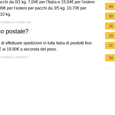
acchi da 0/1 kg. 7,04€ per l'Italia e 15,04€ per l'estero
44
,39€ per l'estero per pacchi da 3/5 kg. 10,70€ per
/10 kg.
30
a completa su shopify.com
16
co postale?
19
i effettuare spedizioni in tutta Italia di prodotti fino
21
9€ ai 19,90€ a seconda del peso.
 completa su packlink.it
34