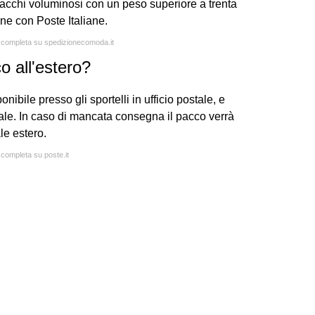
pacchi voluminosi con un peso superiore a trenta
one con Poste Italiane.
a completa su spedizionecomoda.it
o all'estero?
onibile presso gli sportelli in ufficio postale, e
le. In caso di mancata consegna il pacco verrà
le estero.
 completa su poste.it