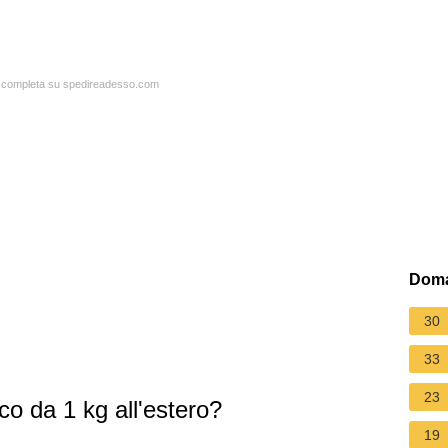
ta completa su spedireadesso.com
Doma
30
33
23
o da 1 kg all'estero?
19