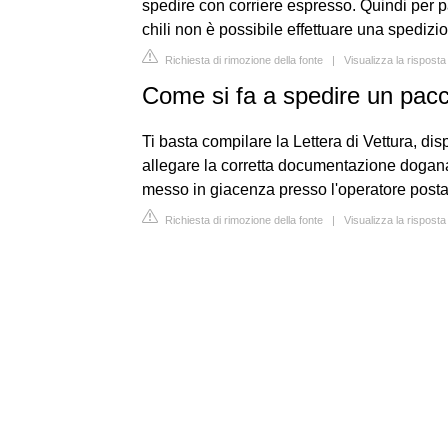
spedire con corriere espresso. Quindi per 
chili non è possibile effettuare una spedizi
Richiesta di rimozione della fonte
|
Visualizza la rispost
Come si fa a spedire un pacc
Ti basta compilare la Lettera di Vettura, disp
allegare la corretta documentazione dogana
messo in giacenza presso l'operatore posta
Richiesta di rimozione della fonte
|
Visualizza la risposta