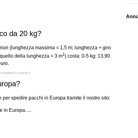
Annu
co da 20 kg?
riori (lunghezza massima = 1,5 m; lunghezza + giro
1
quello della lunghezza = 3 m
) costa: 0-5 kg: 13,90
euro.
 completa su poste.it
uropa?
per spedire pacchi in Europa tramite il nostro sito:
 in Europa. ...