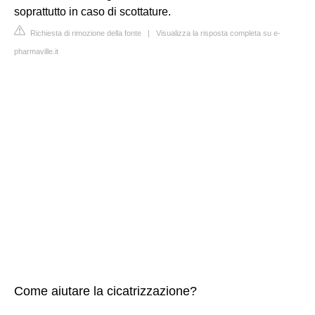
soprattutto in caso di scottature.
Richiesta di rimozione della fonte
|
Visualizza la risposta completa su e-
pharmaville.it
Come aiutare la cicatrizzazione?