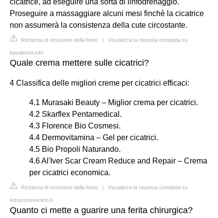
cicatrice, ad eseguire una sorta di linfodrenaggio.
Proseguire a massaggiare alcuni mesi finchè la cicatrice
non assumerà la consistenza della cute circostante.
Richiesta di rimozione della fonte
|
Visualizza la risposta completa su
basalioma.info
Quale crema mettere sulle cicatrici?
4 Classifica delle migliori creme per cicatrici efficaci:
4.1 Murasaki Beauty – Miglior crema per cicatrici.
4.2 Skarflex Pentamedical.
4.3 Florence Bio Cosmesi.
4.4 Dermovitamina – Gel per cicatrici.
4.5 Bio Propoli Naturando.
4.6 Al'Iver Scar Cream Reduce and Repair – Crema
per cicatrici economica.
Richiesta di rimozione della fonte
|
Visualizza la risposta completa su
istruzioneveneto.it
Quanto ci mette a guarire una ferita chirurgica?