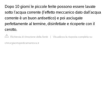
Dopo 10 giorni le piccole ferite possono essere lavate
sotto l'acqua corrente (l'effetto meccanico dato dall'acqua
corrente è un buon antisettico) e poi asciugate
perfettamente al termine, disinfettate e ricoperte con il
cerotto.
Richiesta di rimozione della fonte
|
Visualizza la risposta completa su
chirurgiaortopedicamantova.it