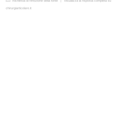
Richiesta di rimozione della fonte
|
Visualizza la risposta completa su
chirurgiarticolare.it