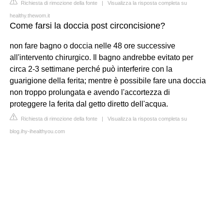
Richiesta di rimozione della fonte
|
Visualizza la risposta completa su
healthy.thewom.it
Come farsi la doccia post circoncisione?
non fare bagno o doccia nelle 48 ore successive
all'intervento chirurgico. Il bagno andrebbe evitato per
circa 2-3 settimane perché può interferire con la
guarigione della ferita; mentre è possibile fare una doccia
non troppo prolungata e avendo l'accortezza di
proteggere la ferita dal getto diretto dell'acqua.
Richiesta di rimozione della fonte
|
Visualizza la risposta completa su
blog.ihy-ihealthyou.com