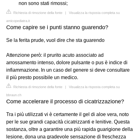
non sono stati rimossi;
Richiesta di rimozione della fonte
|
Visualizza la risposta completa su
amicopediatra.it
Come capire se i punti stanno guarendo?
Se la ferita prude, vuol dire che sta guarendo
Attenzione però: il prurito acuto associato ad
arrossamento intenso, dolore pulsante o pus è indice di
infiammazione. In un caso del genere si deve consultare
il più presto possibile un medico.
Richiesta di rimozione della fonte
|
Visualizza la risposta completa su
bbraun.ch
Come accelerare il processo di cicatrizzazione?
Tra i più utilizzati vi è certamente il gel di aloe vera, noto
per le sue grandi capacità cicatrizzanti e lenitive. Questa
sostanza, oltre a garantire una più rapida guarigione della
lesione, dona una gradevole sensazione di freschezza