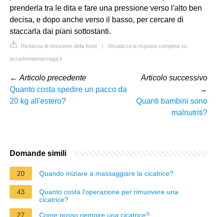
prenderla tra le dita e fare una pressione verso l'alto ben
decisa, e dopo anche verso il basso, per cercare di
staccarla dai piani sottostanti.
Richiesta di rimozione della fonte
|
Visualizza la risposta completa su
accademiamassaggi.it
←
Articolo precedente
Articolo successivo
Quanto costa spedire un pacco da
→
20 kg all'estero?
Quanti bambini sono
malnutriti?
Domande simili
20
Quando iniziare a massaggiare la cicatrice?
43
Quanto costa l'operazione per rimuovere una
cicatrice?
27
Come posso riempire una cicatrice?