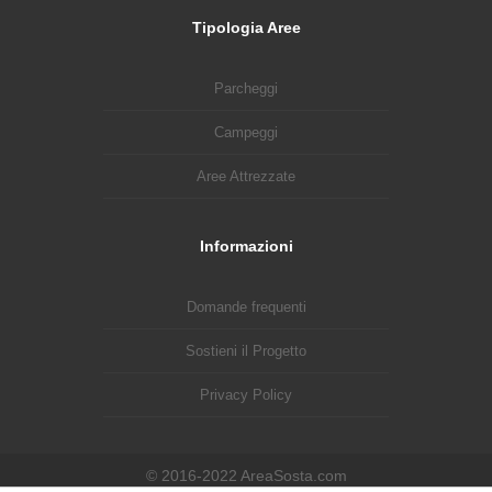
Tipologia Aree
Parcheggi
Campeggi
Aree Attrezzate
Informazioni
Domande frequenti
Sostieni il Progetto
Privacy Policy
© 2016-2022 AreaSosta.com