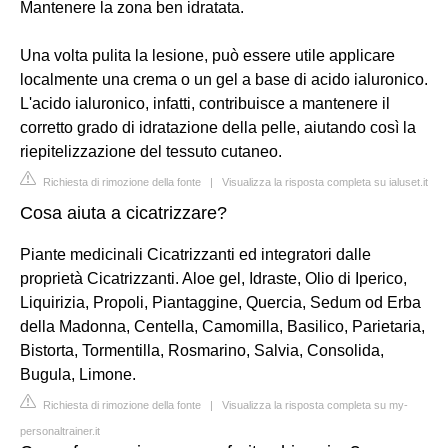
Mantenere la zona ben idratata.
Una volta pulita la lesione, può essere utile applicare
localmente una crema o un gel a base di acido ialuronico.
L'acido ialuronico, infatti, contribuisce a mantenere il
corretto grado di idratazione della pelle, aiutando così la
riepitelizzazione del tessuto cutaneo.
Richiesta di rimozione della fonte
|
Visualizza la risposta completa su ialuset.it
Cosa aiuta a cicatrizzare?
Piante medicinali Cicatrizzanti ed integratori dalle
proprietà Cicatrizzanti. Aloe gel, Idraste, Olio di Iperico,
Liquirizia, Propoli, Piantaggine, Quercia, Sedum od Erba
della Madonna, Centella, Camomilla, Basilico, Parietaria,
Bistorta, Tormentilla, Rosmarino, Salvia, Consolida,
Bugula, Limone.
Richiesta di rimozione della fonte
|
Visualizza la risposta completa su my-
personaltrainer.it