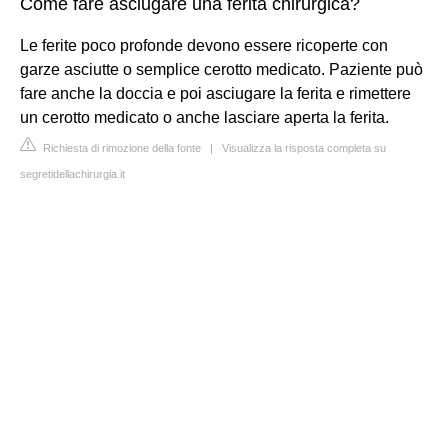
Come fare asciugare una ferita chirurgica?
Le ferite poco profonde devono essere ricoperte con
garze asciutte o semplice cerotto medicato. Paziente può
fare anche la doccia e poi asciugare la ferita e rimettere
un cerotto medicato o anche lasciare aperta la ferita.
Richiesta di rimozione della fonte
|
Visualizza la risposta completa su
segretidellachirurgia.it