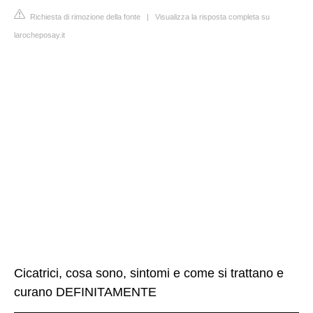
Richiesta di rimozione della fonte
|
Visualizza la risposta completa su
larocheposay.it
Cicatrici, cosa sono, sintomi e come si trattano e
curano DEFINITAMENTE