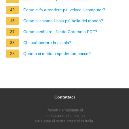
42
Come si fa a rendere più veloce il computer?
16
Come si chiama l'isola più bella del mondo?
37
Come cambiare i file da Chrome a PDF?
38
Chi può portare la pistola?
28
Quanto ci metto a spedire un pacco?
Contattaci
Progetto amatoriale di
condivisione informazioni
sulle aree di sosta presenti in Italia.