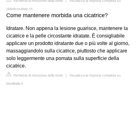
Richiesta di rimozione della fonte
|
Visualizza la risposta completa su
obiettivosalute.ch
Come mantenere morbida una cicatrice?
Idratare. Non appena la lesione guarisce, mantenere la
cicatrice e la pelle circostante idratate. È consigliabile
applicare un prodotto idratante due o più volte al giorno,
massaggiandolo sulla cicatrice, piuttosto che applicare
solo leggermente una pomata sulla superficie della
cicatrice.
Richiesta di rimozione della fonte
|
Visualizza la risposta completa su
biooilitalia.it