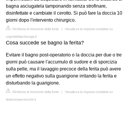
bagna asciugatela tamponando senza strofinare,
disinfettate e cambiate il cerotto. Si può fare la doccia 10
giorni dopo l'intervento chirurgico.
Richiesta di rimozione della fonte
|
Visualizza la risposta completa su
segretidellachirurgia.it
Cosa succede se bagno la ferita?
Evitare il bagno post-operatorio o la doccia per due o tre
giorni può causare l'accumulo di sudore e di sporcizia
sulla pelle, ma il lavaggio precoce della ferita può avere
un effetto negativo sulla guarigione irritando la ferita e
disturbando la guarigione.
Richiesta di rimozione della fonte
|
Visualizza la risposta completa su
dottoremaeveroche.it