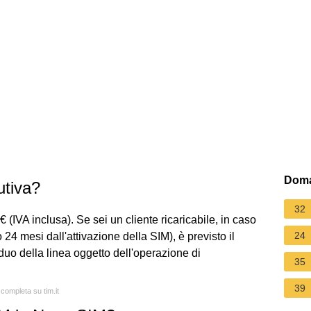
Doma
utiva?
32
€ (IVA inclusa). Se sei un cliente ricaricabile, in caso
24
24 mesi dall'attivazione della SIM), è previsto il
iduo della linea oggetto dell'operazione di
35
39
 completa su tim.it