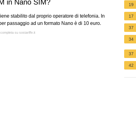
IM in Nano SIM?
19
ne stabilito dal proprio operatore di telefonia. In
17
M per passaggio ad un formato Nano è di 10 euro.
37
 completa su sostariffe.it
34
37
42