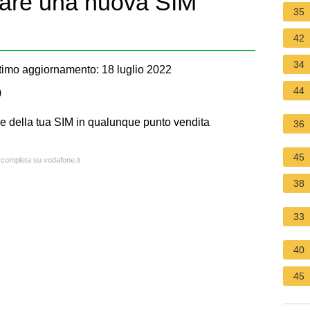
are una nuova SIM
35
42
34
imo aggiornamento: 18 luglio 2022
44
)
e della tua SIM in qualunque punto vendita
36
45
a completa su vodafone.it
38
33
40
45