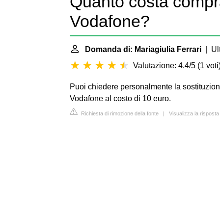
Quanto costa compr
Vodafone?
Domanda di: Mariagiulia Ferrari
| Ult
Valutazione: 4.4/5
(
1 voti
Puoi chiedere personalmente la sostituzion
Vodafone al costo di 10 euro.
Richiesta di rimozione della fonte
|
Visualizza la rispost