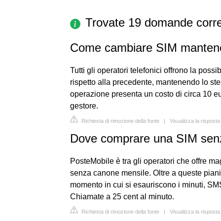
Trovate 19 domande corre
Come cambiare SIM mantene
Tutti gli operatori telefonici offrono la poss
rispetto alla precedente, mantenendo lo st
operazione presenta un costo di circa 10 e
gestore.
Richiesta di rimozione della fonte
|
Visualizza la risposta
Dove comprare una SIM se
PosteMobile è tra gli operatori che offre mag
senza canone mensile. Oltre a queste piani b
momento in cui si esauriscono i minuti, SMS
Chiamate a 25 cent al minuto.
Richiesta di rimozione della fonte
|
Visualizza la risposta