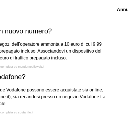
Annu
un nuovo numero?
egozi dell'operatore ammonta a 10 euro di cui 9,99
co prepagato incluso. Associandovi un dispositivo del
euro di traffico prepagato incluso.
ta completa su mondomobileweb.it
odafone?
de Vodafone possono essere acquistate sia online,
afone.it), sia recandosi presso un negozio Vodafone tra
ale.
 completa su sostariffe.it