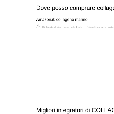
Dove posso comprare collag
Amazon.it: collagene marino.
Richiesta di rimozione della fonte
|
Visualizza la rispost
Migliori integratori di COLLA