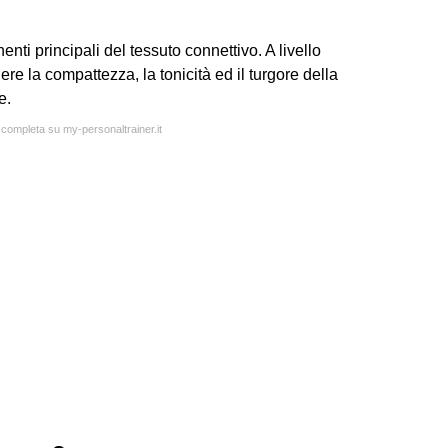
nti principali del tessuto connettivo. A livello
re la compattezza, la tonicità ed il turgore della
e.
a completa su my-personaltrainer.it