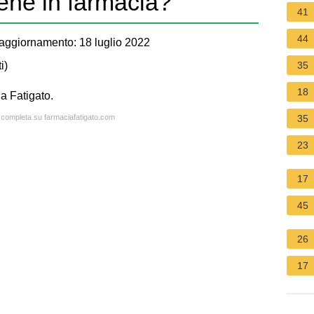
ene in farmacia?
41
44
aggiornamento: 18 luglio 2022
i
)
35
18
a Fatigato.
a completa su farmaciafatigato.com
35
23
17
45
26
17