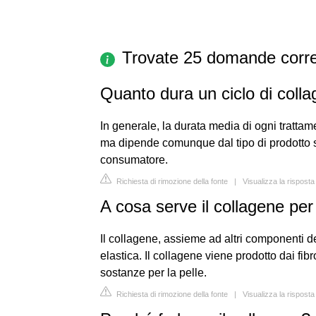
Trovate 25 domande corre
Quanto dura un ciclo di coll
In generale, la durata media di ogni trattam
ma dipende comunque dal tipo di prodotto sel
consumatore.
Richiesta di rimozione della fonte
|
Visualizza la rispost
A cosa serve il collagene per 
Il collagene, assieme ad altri componenti d
elastica. Il collagene viene prodotto dai fib
sostanze per la pelle.
Richiesta di rimozione della fonte
|
Visualizza la risposta