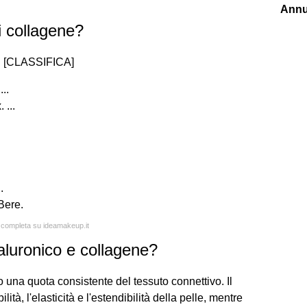
Annu
di collagene?
ori [CLASSIFICA]
..
...
.
Bere.
a completa su ideamakeup.it
ialuronico e collagene?
una quota consistente del tessuto connettivo. Il
lità, l'elasticità e l'estendibilità della pelle, mentre