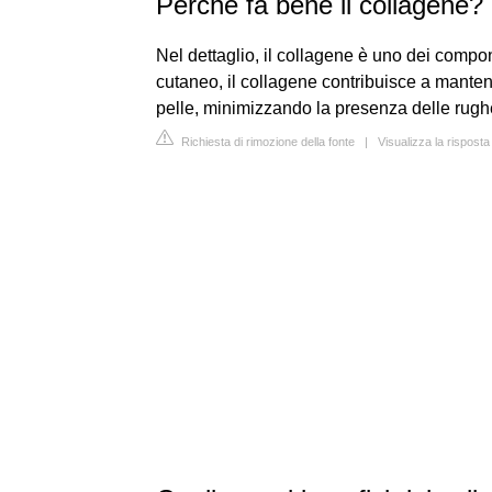
Perché fa bene il collagene?
Nel dettaglio, il collagene è uno dei compone
cutaneo, il collagene contribuisce a mantene
pelle, minimizzando la presenza delle rugh
Richiesta di rimozione della fonte
|
Visualizza la rispost