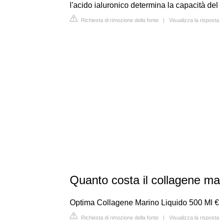
l'acido ialuronico determina la capacità del 
Richiesta di rimozione della fonte
|
Visualizza la rispost
Quanto costa il collagene ma
Optima Collagene Marino Liquido 500 Ml € 
Richiesta di rimozione della fonte
|
Visualizza la rispost