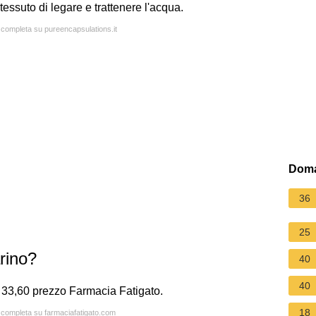
tessuto di legare e trattenere l'acqua.
a completa su pureencapsulations.it
Doma
36
25
rino?
40
40
33,60 prezzo Farmacia Fatigato.
18
a completa su farmaciafatigato.com