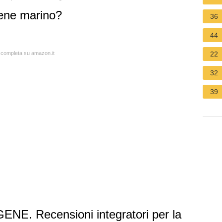
ene marino?
36
44
a completa su amazon.it
22
32
39
GENE. Recensioni integratori per la