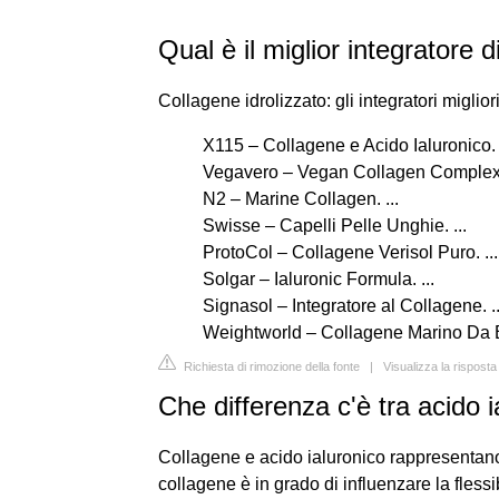
Qual è il miglior integratore 
Collagene idrolizzato: gli integratori migli
X115 – Collagene e Acido Ialuronico. .
Vegavero – Vegan Collagen Complex. 
N2 – Marine Collagen. ...
Swisse – Capelli Pelle Unghie. ...
ProtoCol – Collagene Verisol Puro. ...
Solgar – Ialuronic Formula. ...
Signasol – Integratore al Collagene. ..
Weightworld – Collagene Marino Da 
Richiesta di rimozione della fonte
|
Visualizza la rispost
Che differenza c'è tra acido 
Collagene e acido ialuronico rappresentano 
collagene è in grado di influenzare la flessibi