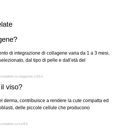
late
agene?
ento di integrazione di collagene varia da 1 a 3 mesi,
ezionato, dal tipo di pelle e dall'età del
a completa su magazine.x115.it
il viso?
el derma, contribuisce a rendere la cute compatta ed
roblasti, delle piccole cellule che producono
 completa su korff.it