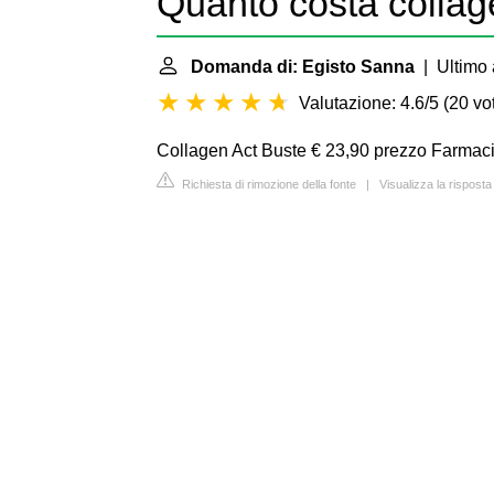
Quanto costa collag
Domanda di: Egisto Sanna
| Ultimo 
Valutazione: 4.6/5
(
20 vot
Collagen Act Buste € 23,90 prezzo Farmaci
Richiesta di rimozione della fonte
|
Visualizza la rispost