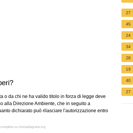
27
45
24
34
28
19
40
beri?
27
nta o da chi ne ha valido titolo in forza di legge deve
io alla Direzione Ambiente, che in seguito a
uanto dichiarato può rilasciare l'autorizzazione entro
 completa su rivistadiagraria.org