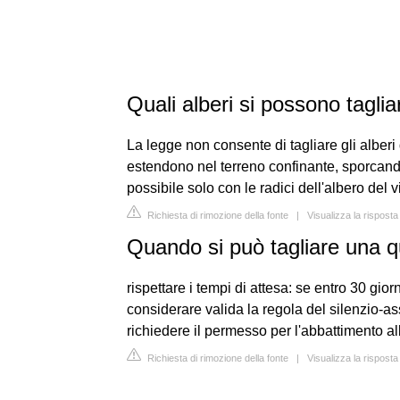
Quali alberi si possono tagli
La legge non consente di tagliare gli alberi 
estendono nel terreno confinante, sporcando
possibile solo con le radici dell'albero del v
Richiesta di rimozione della fonte
|
Visualizza la risposta
Quando si può tagliare una q
rispettare i tempi di attesa: se entro 30 giorn
considerare valida la regola del silenzio-a
richiedere il permesso per l'abbattimento a
Richiesta di rimozione della fonte
|
Visualizza la risposta