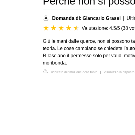
Perché non si posso
Domanda di: Giancarlo Grassi
| Ulti
Valutazione: 4.5/5
(
38 vot
Giù le mani dalle querce, non si possono tag
teoria. Le cose cambiano se chiedete l'auto
Rilasciano il permesso solo per validi motiv
moribonda.
Richiesta di rimozione della fonte
|
Visualizza la risposta