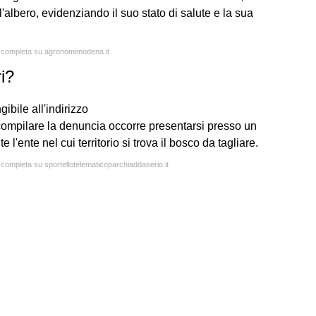
ll'albero, evidenziando il suo stato di salute e la sua
ta completa su agronomimodena.it
i?
ibile all'indirizzo
 compilare la denuncia occorre presentarsi presso un
l'ente nel cui territorio si trova il bosco da tagliare.
a completa su sportellotelematicoparchiaddaserio.it