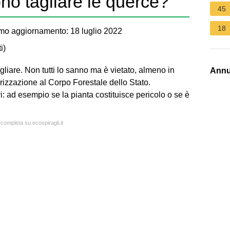
no tagliare le querce?
45
18
mo aggiornamento: 18 luglio 2022
i
)
liare. Non tutti lo sanno ma è vietato, almeno in
Annu
rizzazione al Corpo Forestale dello Stato.
i: ad esempio se la pianta costituisce pericolo o se è
 completa su ecospiragli.it