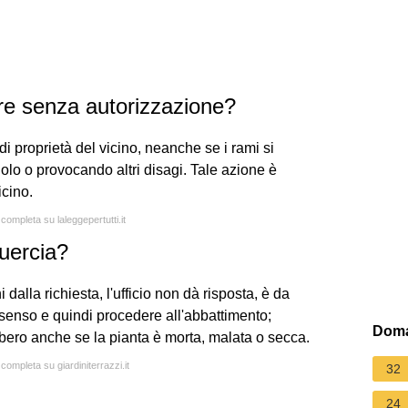
are senza autorizzazione?
di proprietà del vicino, neanche se i rami si
lo o provocando altri disagi. Tale azione è
icino.
 completa su laleggepertutti.it
uercia?
i dalla richiesta, l'ufficio non dà risposta, è da
ssenso e quindi procedere all'abbattimento;
Doma
lbero anche se la pianta è morta, malata o secca.
 completa su giardiniterrazzi.it
32
24