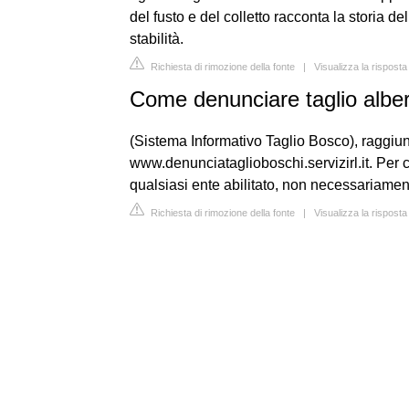
del fusto e del colletto racconta la storia de
stabilità.
Richiesta di rimozione della fonte
|
Visualizza la rispos
Come denunciare taglio alber
(Sistema Informativo Taglio Bosco), raggiung
www.denunciataglioboschi.servizirl.it. Per
qualsiasi ente abilitato, non necessariamente 
Richiesta di rimozione della fonte
|
Visualizza la rispost