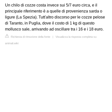
Un chilo di cozze costa invece sui 5/7 euro circa, e il
principale riferimento è a quelle di provenienza sarda o
ligure (La Spezia). Tutt'altro discorso per le cozze pelose
di Taranto, in Puglia, dove il costo di 1 kg di questo
mollusco sale, arrivando ad oscillare tra i 16 e i 18 euro.
Richiesta di rimozione della fonte
|
Visualizza la risposta completa su
animali.wiki