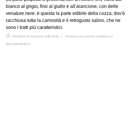
bianco al grigio, fino al giallo e all'arancione, con delle
venature nere: è questa la parte edibile della cozza, dov'è
racchiusa tutta la carnosità e il retrogusto salino, che ne
sono i tratti più caratteristici.
Richiesta di rimozione della fonte
|
Visualizza la risposta completa su
ilgiornaledelcibo.it