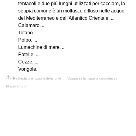
tentacoli e due più lunghi utilizzati per cacciare, la
seppia comune è un mollusco diffuso nelle acque
del Mediterraneo e dell'Atlantico Orientale. ...
Calamaro. ...
Totano. ...
Polpo. ...
Lumachine di mare. ...
Patelle. ...
Cozze. ...
Vongole.
Richiesta di rimozione della fonte
|
Visualizza la risposta completa su
blog.everli.com