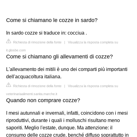
Come si chiamano le cozze in sardo?
In sardo cozze si traduce in: cocciua .
Richiesta di rimozione della fonte
|
Visualizza la risposta completa su
it.glosbe.com
Come si chiamano gli allevamenti di cozze?
L'allevamento dei mitili è uno dei comparti più importanti
dell'acquacoltura italiana.
Richiesta di rimozione della fonte
|
Visualizza la risposta completa su
veterinariaalimenti.sanita.marche.it
Quando non comprare cozze?
I mesi autunnali e invernali, infatti, coincidono con i mesi
riproduttivi, durante i quali i molluschi risultano meno
saporiti. Meglio l'estate, dunque. Ma attenzione: il
consumo delle cozze crude, benché diffuso soprattutto in