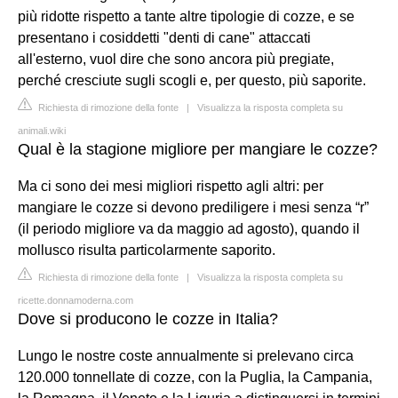
più ridotte rispetto a tante altre tipologie di cozze, e se
presentano i cosiddetti "denti di cane" attaccati
all'esterno, vuol dire che sono ancora più pregiate,
perché cresciute sugli scogli e, per questo, più saporite.
Richiesta di rimozione della fonte
|
Visualizza la risposta completa su
animali.wiki
Qual è la stagione migliore per mangiare le cozze?
Ma ci sono dei mesi migliori rispetto agli altri: per
mangiare le cozze si devono prediligere i mesi senza “r”
(il periodo migliore va da maggio ad agosto), quando il
mollusco risulta particolarmente saporito.
Richiesta di rimozione della fonte
|
Visualizza la risposta completa su
ricette.donnamoderna.com
Dove si producono le cozze in Italia?
Lungo le nostre coste annualmente si prelevano circa
120.000 tonnellate di cozze, con la Puglia, la Campania,