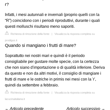
r?
Infatti, i mesi autunnali e invernali (proprio quelli con la
“R”) coincidono con i periodi riproduttivi, durante i quali
questi molluschi risultano meno saporiti.
Richiesta di rimozione della fonte
|
Visualizza la risposta completa su
prodigus.it
Quando si mangiano i frutti di mare?
Soprattutto nei nostri mari e quindi è il periodo
consigliabile per gustare molte specie, con la certezza
che non siano d'importazione o di qualità inferiore. Deriva
da questo e non da altri motivi, il consiglio di mangiare i
frutti di mare e le ostriche in primis nei mesi con la 'r',
quindi da settembre a febbraio.
Richiesta di rimozione della fonte
|
Visualizza la risposta completa su
lacucinaitaliana.it
←
Articolo precedente
Articolo successivo
→