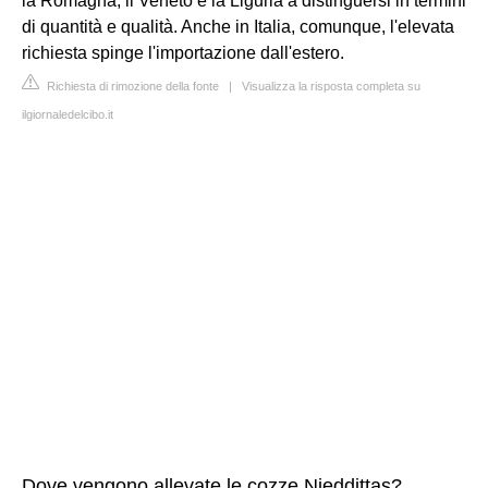
la Romagna, il Veneto e la Liguria a distinguersi in termini
di quantità e qualità. Anche in Italia, comunque, l'elevata
richiesta spinge l'importazione dall'estero.
Richiesta di rimozione della fonte
|
Visualizza la risposta completa su
ilgiornaledelcibo.it
Dove vengono allevate le cozze Nieddittas?