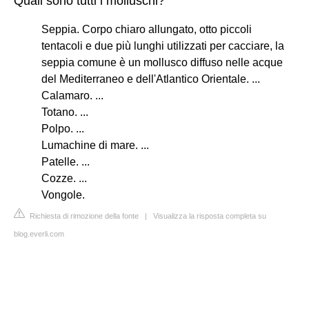
Quali sono tutti i molluschi?
Seppia. Corpo chiaro allungato, otto piccoli
tentacoli e due più lunghi utilizzati per cacciare, la
seppia comune è un mollusco diffuso nelle acque
del Mediterraneo e dell'Atlantico Orientale. ...
Calamaro. ...
Totano. ...
Polpo. ...
Lumachine di mare. ...
Patelle. ...
Cozze. ...
Vongole.
Richiesta di rimozione della fonte
|
Visualizza la risposta completa su
blog.everli.com