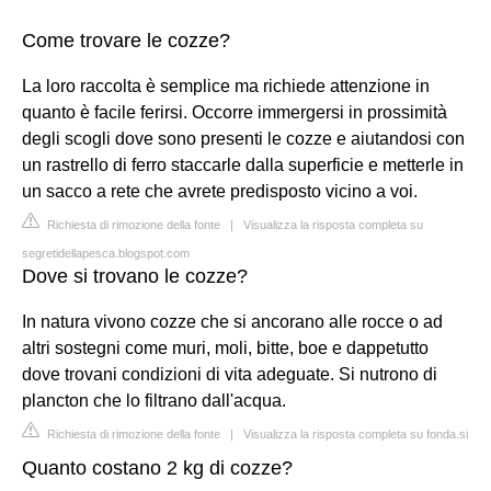
Come trovare le cozze?
La loro raccolta è semplice ma richiede attenzione in
quanto è facile ferirsi. Occorre immergersi in prossimità
degli scogli dove sono presenti le cozze e aiutandosi con
un rastrello di ferro staccarle dalla superficie e metterle in
un sacco a rete che avrete predisposto vicino a voi.
Richiesta di rimozione della fonte
|
Visualizza la risposta completa su
segretidellapesca.blogspot.com
Dove si trovano le cozze?
In natura vivono cozze che si ancorano alle rocce o ad
altri sostegni come muri, moli, bitte, boe e dappetutto
dove trovani condizioni di vita adeguate. Si nutrono di
plancton che lo filtrano dall'acqua.
Richiesta di rimozione della fonte
|
Visualizza la risposta completa su fonda.si
Quanto costano 2 kg di cozze?