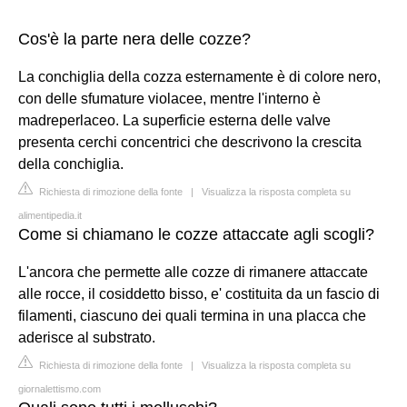
Cos'è la parte nera delle cozze?
La conchiglia della cozza esternamente è di colore nero,
con delle sfumature violacee, mentre l'interno è
madreperlaceo. La superficie esterna delle valve
presenta cerchi concentrici che descrivono la crescita
della conchiglia.
Richiesta di rimozione della fonte
|
Visualizza la risposta completa su
alimentipedia.it
Come si chiamano le cozze attaccate agli scogli?
L'ancora che permette alle cozze di rimanere attaccate
alle rocce, il cosiddetto bisso, e' costituita da un fascio di
filamenti, ciascuno dei quali termina in una placca che
aderisce al substrato.
Richiesta di rimozione della fonte
|
Visualizza la risposta completa su
giornalettismo.com