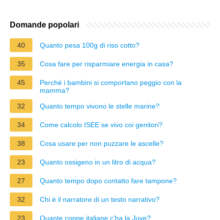
Domande popolari
40
Quanto pesa 100g di riso cotto?
35
Cosa fare per risparmiare energia in casa?
45
Perché i bambini si comportano peggio con la
mamma?
32
Quanto tempo vivono le stelle marine?
34
Come calcolo ISEE se vivo coi genitori?
38
Cosa usare per non puzzare le ascelle?
23
Quanto ossigeno in un litro di acqua?
27
Quanto tempo dopo contatto fare tampone?
32
Chi è il narratore di un testo narrativo?
23
Quante coppe italiane c'ha la Juve?