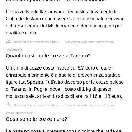
Le cozze Nieddittas arrivano nei nostri allevamenti del
Golfo di Oristano dopo essere state selezionate nei vivai
della Sardegna, del Mediterraneo e dei mari migliori per
qualità e clima.
Richiesta di rimozione della fonte
|
Visualizza la risposta completa su
nieddittas.it
Quanto costano le cozze a Taranto?
Un chilo di cozze costa invece sui 5/7 euro circa, e il
principale riferimento è a quelle di provenienza sarda o
ligure (La Spezia). Tutt'altro discorso per le cozze pelose
di Taranto, in Puglia, dove il costo di 1 kg di questo
mollusco sale, arrivando ad oscillare tra i 16 e i 18 euro.
Richiesta di rimozione della fonte
|
Visualizza la risposta completa su
proiezionidiborsa.it
Cosa sono le cozze nere?
La parte polposa si presenta con un colore che varia dal