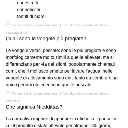
canestrelli.
cannolicchi.
tartufi di mare.
Richiesta di rimozione della fonte
|
Visualizza la risposta completa su
casaegiardino.it
Quali sono le vongole più pregiate?
Le vongole veraci pescate: sono le più pregiate e sono
morfologicamente molto simili a quelle allevate, ma si
differenziano per via dei sifoni, popolarmente chiamati
corni, che il mollusco emette per filtrare l'acqua; nelle
vongole di allevamento sono uniti tanto da sembrare un
unico peduncolo, mentre in quelle pescate ...
Richiesta di rimozione della fonte
|
Visualizza la risposta completa su
dasantin.it
Che significa Nieddittas?
La normativa impone di riportare in etichetta il paese in
cui il prodotto è stato allevato per almeno 180 giorni,