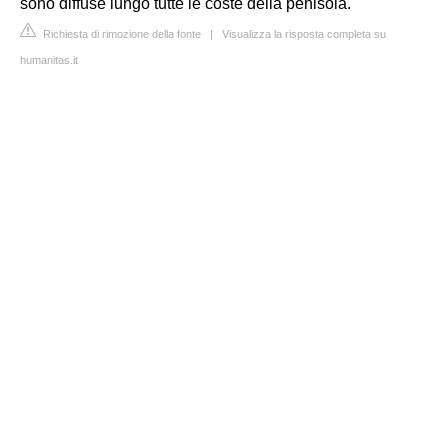
sono diffuse lungo tutte le coste della penisola.
Richiesta di rimozione della fonte
|
Visualizza la risposta completa su
humanitas.it