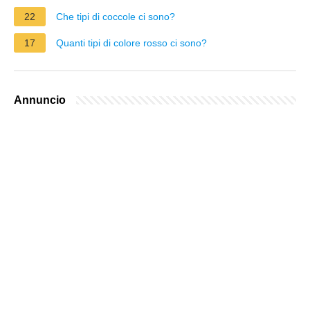
22
Che tipi di coccole ci sono?
17
Quanti tipi di colore rosso ci sono?
Annuncio