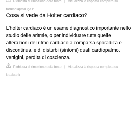
Richiesta di rimozione della fonte
|
Visualizza la risposta completa su
farmaciapittaluga.it
Cosa si vede da Holter cardiaco?
L'holter cardiaco è un esame diagnostico importante nello
studio delle aritmie, o per individuare tutte quelle
alterazioni del ritmo cardiaco a comparsa sporadica e
discontinua, e di disturbi (sintomi) quali cardiopalmo,
vertigini, perdita di coscienza.
Richiesta di rimozione della fonte
|
Visualizza la risposta completa su
issalute.it