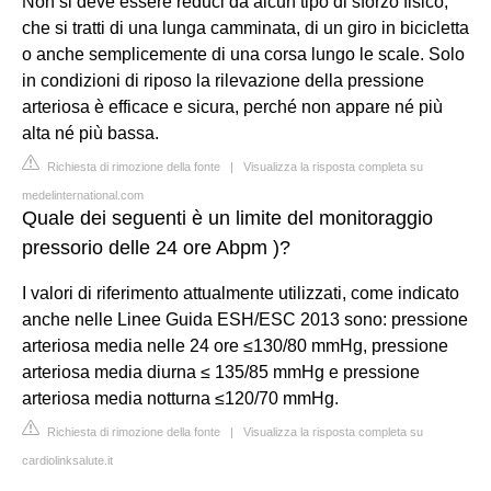
Non si deve essere reduci da alcun tipo di sforzo fisico,
che si tratti di una lunga camminata, di un giro in bicicletta
o anche semplicemente di una corsa lungo le scale. Solo
in condizioni di riposo la rilevazione della pressione
arteriosa è efficace e sicura, perché non appare né più
alta né più bassa.
Richiesta di rimozione della fonte
|
Visualizza la risposta completa su
medelinternational.com
Quale dei seguenti è un limite del monitoraggio
pressorio delle 24 ore Abpm )?
I valori di riferimento attualmente utilizzati, come indicato
anche nelle Linee Guida ESH/ESC 2013 sono: pressione
arteriosa media nelle 24 ore ≤130/80 mmHg, pressione
arteriosa media diurna ≤ 135/85 mmHg e pressione
arteriosa media notturna ≤120/70 mmHg.
Richiesta di rimozione della fonte
|
Visualizza la risposta completa su
cardiolinksalute.it