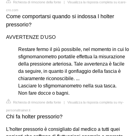
Richiesta di rimozione della fonte
|
Visualizza la risposta completa su icare-
cro.com
Come comportarsi quando si indossa l holter
pressorio?
AVVERTENZE D'USO
Restare fermo il più possibile, nel momento in cui lo
sfigmomanometro portatile effettua la misurazione
della pressione arteriosa. Tale avvertenza è facile
da seguire, in quanto il gonfiaggio della fascia è
chiaramente riconoscibile. ...
Lasciare lo sfigmomanometro nella sua tasca.
Non fare docce o bagni.
Richiesta di rimozione della fonte
|
Visualizza la risposta completa su my-
personaltrainer.it
Chi fa holter pressorio?
L'holter pressorio è consigliato dal medico a tutti quei