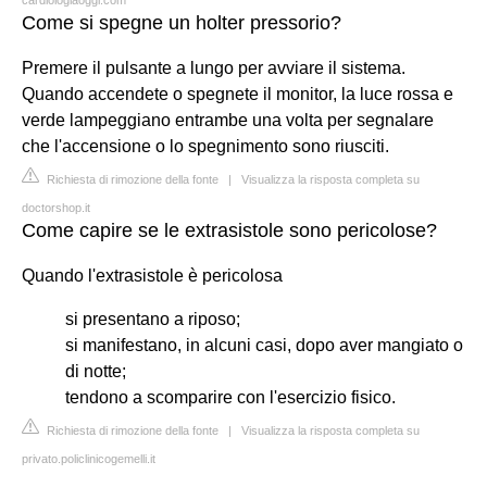
Come si spegne un holter pressorio?
Premere il pulsante a lungo per avviare il sistema.
Quando accendete o spegnete il monitor, la luce rossa e
verde lampeggiano entrambe una volta per segnalare
che l'accensione o lo spegnimento sono riusciti.
Richiesta di rimozione della fonte
|
Visualizza la risposta completa su
doctorshop.it
Come capire se le extrasistole sono pericolose?
Quando l'extrasistole è pericolosa
si presentano a riposo;
si manifestano, in alcuni casi, dopo aver mangiato o
di notte;
tendono a scomparire con l'esercizio fisico.
Richiesta di rimozione della fonte
|
Visualizza la risposta completa su
privato.policlinicogemelli.it