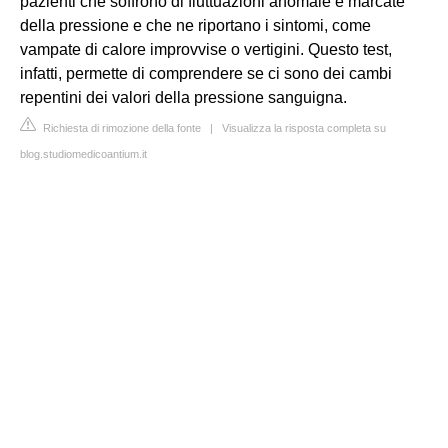
pazienti che soffrono di fluttuazioni anomale e marcate
della pressione e che ne riportano i sintomi, come
vampate di calore improvvise o vertigini. Questo test,
infatti, permette di comprendere se ci sono dei cambi
repentini dei valori della pressione sanguigna.
Richiesta di rimozione della fonte
|
Visualizza la risposta completa su
blog.studiomedicoantium.it