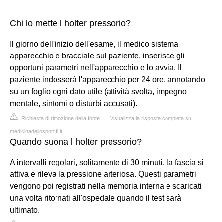
Chi lo mette l holter pressorio?
Il giorno dell'inizio dell'esame, il medico sistema
apparecchio e bracciale sul paziente, inserisce gli
opportuni parametri nell'apparecchio e lo avvia. Il
paziente indosserà l'apparecchio per 24 ore, annotando
su un foglio ogni dato utile (attività svolta, impegno
mentale, sintomi o disturbi accusati).
Richiesta di rimozione della fonte
|
Visualizza la risposta completa su
medicinadellosport.fi.it
Quando suona l holter pressorio?
A intervalli regolari, solitamente di 30 minuti, la fascia si
attiva e rileva la pressione arteriosa. Questi parametri
vengono poi registrati nella memoria interna e scaricati
una volta ritornati all'ospedale quando il test sarà
ultimato.