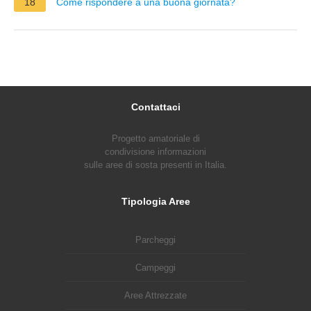
18
Come rispondere a una buona giornata?
Contattaci
Progetto amatoriale di
condivisione informazioni
sulle aree di sosta presenti in Italia.
Tipologia Aree
Parcheggi
Campeggi
Aree Attrezzate