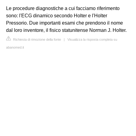
Le procedure diagnostiche a cui facciamo riferimento
sono: l'ECG dinamico secondo Holter e l'Holter
Pressorio. Due importanti esami che prendono il nome
dal loro inventore, il fisico statunitense Norman J. Holter.
Richiesta di rimozione della fonte
|
Visualizza la risposta completa su
abanomed.it