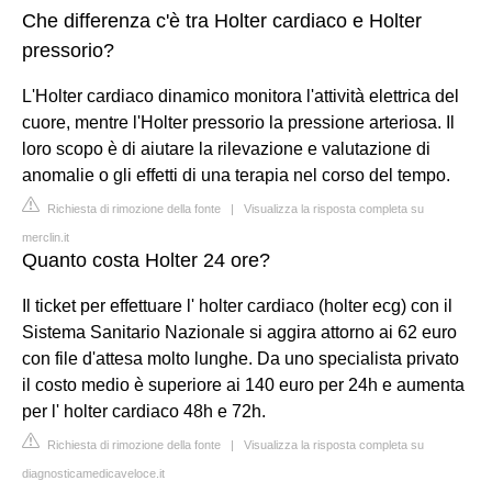
Che differenza c'è tra Holter cardiaco e Holter
pressorio?
L'Holter cardiaco dinamico monitora l'attività elettrica del
cuore, mentre l'Holter pressorio la pressione arteriosa. Il
loro scopo è di aiutare la rilevazione e valutazione di
anomalie o gli effetti di una terapia nel corso del tempo.
Richiesta di rimozione della fonte
|
Visualizza la risposta completa su
merclin.it
Quanto costa Holter 24 ore?
Il ticket per effettuare l' holter cardiaco (holter ecg) con il
Sistema Sanitario Nazionale si aggira attorno ai 62 euro
con file d'attesa molto lunghe. Da uno specialista privato
il costo medio è superiore ai 140 euro per 24h e aumenta
per l' holter cardiaco 48h e 72h.
Richiesta di rimozione della fonte
|
Visualizza la risposta completa su
diagnosticamedicaveloce.it