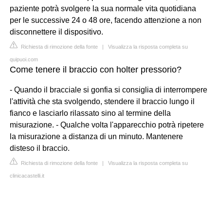
paziente potrà svolgere la sua normale vita quotidiana
per le successive 24 o 48 ore, facendo attenzione a non
disconnettere il dispositivo.
Richiesta di rimozione della fonte
|
Visualizza la risposta completa su
quipuoi.com
Come tenere il braccio con holter pressorio?
- Quando il bracciale si gonfia si consiglia di interrompere
l'attività che sta svolgendo, stendere il braccio lungo il
fianco e lasciarlo rilassato sino al termine della
misurazione. - Qualche volta l'apparecchio potrà ripetere
la misurazione a distanza di un minuto. Mantenere
disteso il braccio.
Richiesta di rimozione della fonte
|
Visualizza la risposta completa su
clinicacastelli.it