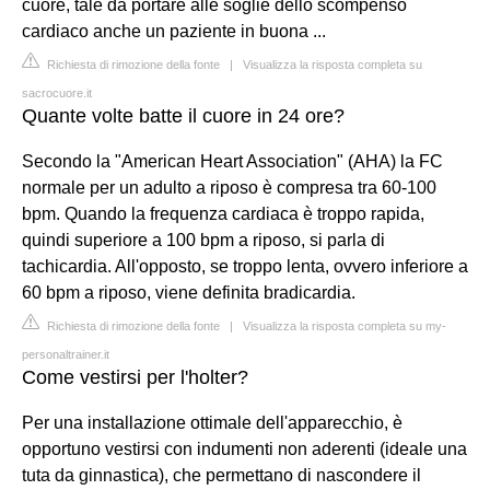
cuore, tale da portare alle soglie dello scompenso
cardiaco anche un paziente in buona ...
Richiesta di rimozione della fonte
|
Visualizza la risposta completa su
sacrocuore.it
Quante volte batte il cuore in 24 ore?
Secondo la "American Heart Association" (AHA) la FC
normale per un adulto a riposo è compresa tra 60-100
bpm. Quando la frequenza cardiaca è troppo rapida,
quindi superiore a 100 bpm a riposo, si parla di
tachicardia. All'opposto, se troppo lenta, ovvero inferiore a
60 bpm a riposo, viene definita bradicardia.
Richiesta di rimozione della fonte
|
Visualizza la risposta completa su my-
personaltrainer.it
Come vestirsi per l'holter?
Per una installazione ottimale dell'apparecchio, è
opportuno vestirsi con indumenti non aderenti (ideale una
tuta da ginnastica), che permettano di nascondere il