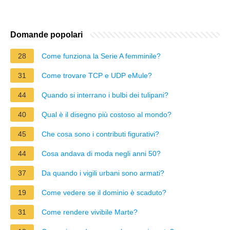
Domande popolari
28
Come funziona la Serie A femminile?
31
Come trovare TCP e UDP eMule?
44
Quando si interrano i bulbi dei tulipani?
40
Qual è il disegno più costoso al mondo?
45
Che cosa sono i contributi figurativi?
44
Cosa andava di moda negli anni 50?
37
Da quando i vigili urbani sono armati?
19
Come vedere se il dominio è scaduto?
31
Come rendere vivibile Marte?