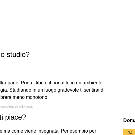
lo studio?
ra parte. Porta i libri o il portatile in un ambiente
gia. Studiando in un luogo gradevole ti sentirai di
embrerà meno monotono.
 completa su wikihow.it
ti piace?
Doma
ce ma come viene insegnata. Per esempio per
34