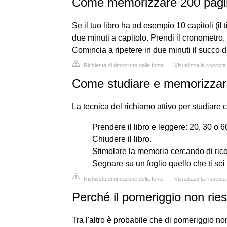
Come memorizzare 200 pagin
Se il tuo libro ha ad esempio 10 capitoli (il
due minuti a capitolo. Prendi il cronometro, i
Comincia a ripetere in due minuti il succo di q
Richiesta di rimozione della fonte
|
Visualizza la rispos
Come studiare e memorizza
La tecnica del richiamo attivo per studiare 
Prendere il libro e leggere: 20, 30 o 6
Chiudere il libro.
Stimolare la memoria cercando di rico
Segnare su un foglio quello che ti sei 
Richiesta di rimozione della fonte
|
Visualizza la rispost
Perché il pomeriggio non rie
Tra l'altro è probabile che di pomeriggio non