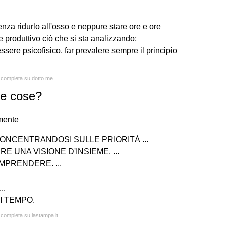
enza ridurlo all'osso e neppure stare ore e ore
produttivo ciò che si sta analizzando;
sere psicofisico, far prevalere sempre il principio
a completa su dotto.me
le cose?
emente
CONCENTRANDOSI SULLE PRIORITÀ ...
E UNA VISIONE D'INSIEME. ...
MPRENDERE. ...
..
I TEMPO.
a completa su lastampa.it