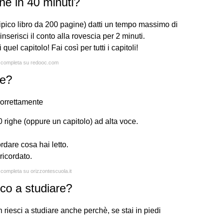
e in 40 minuti?
 tipico libro da 200 pagine) datti un tempo massimo di
nserisci il conto alla rovescia per 2 minuti.
uel capitolo! Fai così per tutti i capitoli!
ta completa su redooc.com
re?
correttamente
0 righe (oppure un capitolo) ad alta voce.
rdare cosa hai letto.
ricordato.
a completa su orizzontescuola.it
sco a studiare?
 riesci a studiare anche perchè, se stai in piedi