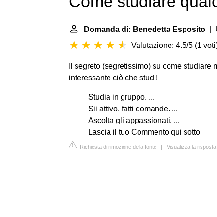
Come studiare qualc
Domanda di: Benedetta Esposito
| U
Valutazione: 4.5/5
(
1 voti
Il segreto (segretissimo) su come studiare 
interessante ciò che studi!
Studia in gruppo. ...
Sii attivo, fatti domande. ...
Ascolta gli appassionati. ...
Lascia il tuo Commento qui sotto.
Richiesta di rimozione della fonte
|
Visualizza la rispost