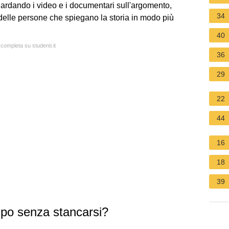
 guardando i video e i documentari sull'argomento,
34
 delle persone che spiegano la storia in modo più
40
 completa su studenti.it
36
29
22
44
16
18
39
po senza stancarsi?