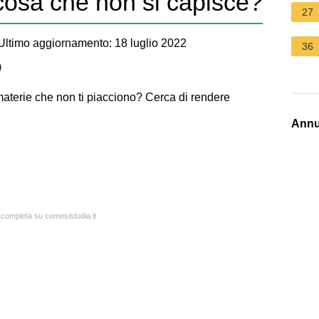
osa che non si capisce?
27
ltimo aggiornamento: 18 luglio 2022
36
)
materie che non ti piacciono? Cerca di rendere
Annu
a completa su comesistudia.it