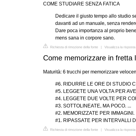
COME STUDIARE SENZA FATICA
Dedicare il giusto tempo allo studio s
davanti ad un manuale, senza rendere 
Dare poca importanza al proprio benes
mens sana in corpore sano.
Richiesta di rimozione della fonte
|
Visualizza la rispost
Come memorizzare in fretta 
Maturità: 6 trucchi per memorizzare veloc
#6. RIDURRE LE ORE DI STUDIO 
#5. LEGGETE UNA VOLTA PER AVER
#4. LEGGETE DUE VOLTE PER CO
#3. SOTTOLINEATE, MA POCO. ...
#2. MEMORIZZATE PER IMMAGINI. .
#1. RIPASSATE PER INTERVALLI D
Richiesta di rimozione della fonte
|
Visualizza la rispost